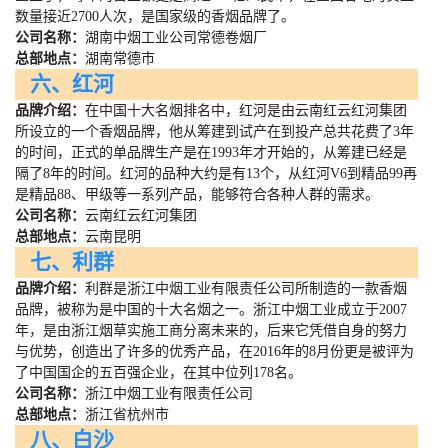
数量接近
2700
人次，是国家级的香烟品牌了。
公司名称：
湖南中烟工业公司常德卷烟厂
总部地点：
湖南常德市
六、红河
品牌介绍：
在中国十大名烟排名中，红河是由云南红云红河集团
所设立的一个香烟品牌，他从筹建到试产在到投产总共花费了
3
年
的时间，正式的单品牌生产是在
1993
年才开始的，从筹建已经是
隔了
8
年的时间。红河的品种大约是有
13
个，从红河
V6
到精品
99
再
是精品
88
、甲级等一系列产品，能够符合各种人群的需求。
公司名称：
云南红云红河集团
总部地点：
云南昆明
七、利群
品牌介绍：
利群是浙江中烟工业有限责任公司所制造的一款香烟
品牌，被称为是中国的十大名烟之一。浙江中烟工业成立于
2007
年，是由浙江烟草实施工商分离未来的，后来它凭借自身的努力
与优势，创造出了许多的优秀产品，在
2016
年的
8
月份更是被评为
了中国国企的五百强企业，在其中位列
178
名。
公司名称：
浙江中烟工业有限责任公司
总部地点：
浙江省杭州市
八、白沙