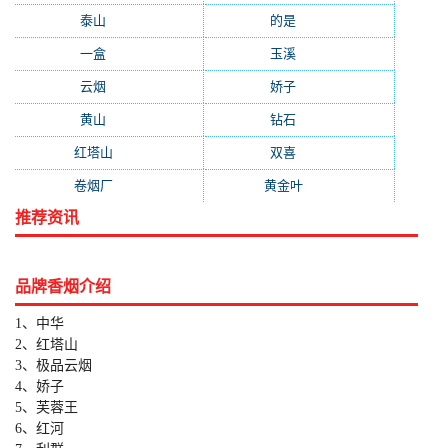
泰山
(183)
的是
(179)
一盒
(176)
玉溪
(172)
云烟
(169)
娇子
(167)
黄山
(162)
钻石
(161)
红塔山
(157)
双喜
(157)
卷烟厂
(154)
黄金叶
(151)
推荐资讯
品牌香烟介绍
1、中华
2、红塔山
3、极品云烟
4、娇子
5、芙蓉王
6、红河