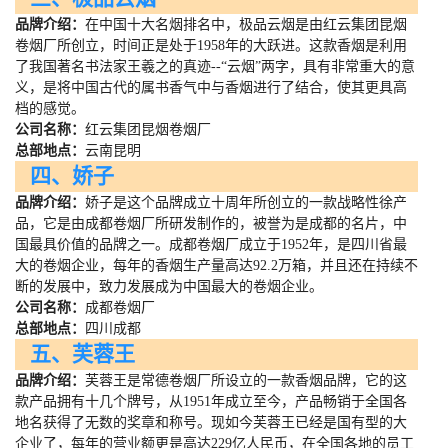
品牌介绍：
在中国十大名烟排名中，极品云烟是由红云集团昆烟
卷烟厂所创立，时间正是处于
1958
年的大跃进。这款香烟是利用
了我国著名书法家王羲之的真迹
--
“云烟”两字，具有非常重大的意
义，是将中国古代的属书香气中与香烟进行了结合，使其更具高
档的感觉。
公司名称：
红云集团昆烟卷烟厂
总部地点：
云南昆明
四、娇子
品牌介绍：
娇子是这个品牌成立十周年所创立的一款战略性徐产
品，它是由成都卷烟厂所研发制作的，被誉为是成都的名片，中
国最具价值的品牌之一。成都卷烟厂成立于
1952
年，是四川省最
大的卷烟企业，每年的香烟生产量高达
92.2
万箱，并且还在持续不
断的发展中，致力发展成为中国最大的卷烟企业。
公司名称：
成都卷烟厂
总部地点：
四川成都
五、芙蓉王
品牌介绍：
芙蓉王是常德卷烟厂所设立的一款香烟品牌，它的这
款产品拥有十几个牌号，从
1951
年成立至今，产品畅销于全国各
地名获得了无数的奖章和称号。现如今芙蓉王已经是国有型的大
企业了，每年的营业额更是高达
229
亿人民币，在全国各地的员工