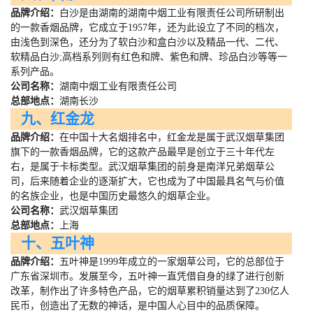
品牌介绍：
白沙是由湖南的湖南中烟工业有限责任公司所研制出
的一款香烟品牌，它成立于
1957
年，还为此设立了不同的档次，
由浅色到深色，还分为了软白沙和盒白沙以及精品一代、二代、
软精品白沙
;
高档系列则有红色和牌、紫色和牌、珍品白沙等等一
系列产品。
公司名称：
湖南中烟工业有限责任公司
总部地点：
湖南长沙
九、红金龙
品牌介绍：
在中国十大名烟排名中，红金龙是属于武汉烟草集团
旗下的一款香烟品牌，它的这款产品最早是创立于三十年代左
右，是属于卡标类型。武汉烟草集团的前身是南洋兄弟烟草公
司，后来随着企业的逐渐扩大，它也成为了中国最具名气与价值
的名族企业，也是中国历史最悠久的烟草企业。
公司名称：
武汉烟草集团
总部地点：
上海
十、五叶神
品牌介绍：
五叶神是
1999
年成立的一家烟草公司，它的总部位于
广东省深圳市。发展至今，五叶神一直凭借自身的绿了进行创新
改革，制作出了许多特色产品，它的烟草累积销量达到了
230
亿人
民币，创造出了无数的神话，是中国人心目中的品质保障。