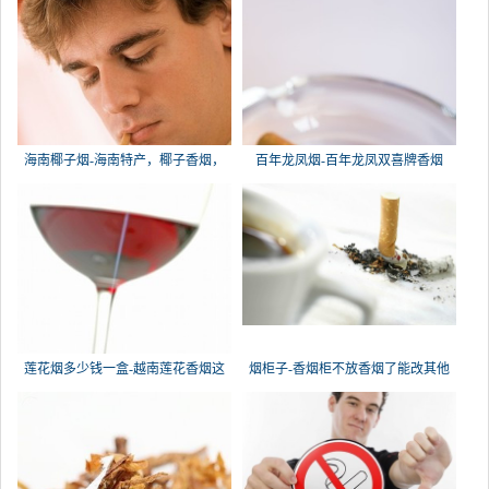
海南椰子烟-海南特产，椰子香烟，
百年龙凤烟-百年龙凤双喜牌香烟
槟榔
莲花烟多少钱一盒-越南莲花香烟这
烟柜子-香烟柜不放香烟了能改其他