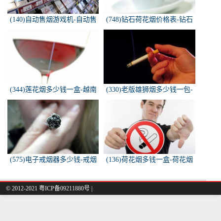
(140)自动售烟游戏机-自动售
(748)钻石荷花烟价格表-钻石
烟游戏机违法吗
荷花烟多少钱一包
(344)莲花烟多少钱一盒-越南
(330)老版雄狮烟多少钱一包-
莲花香烟这款多少钱一条？
雄狮烟多少钱一包了哦！
(575)电子戒烟器多少钱-戒烟
(136)荷花烟多钱一盒-荷花烟
器一般多少钱
多少钱一盒
© 2012-2021 粤ICP备09211880号 |