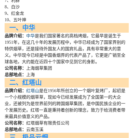
7、利群
8、白沙
9、红金龙
10、五叶神
一、中华
品牌介绍：
中华
是我们国家著名的高档烤烟，它最早是诞生于
1951
年，在这几十年的发展历程中，中华已经成为了国家界别的
特供烟草，还是接待外国友人的国宾礼品，具有非常重大的意
义。中华现今已经是中国香烟界的代表产品了，它更是广销至全
球各地，大约能在近四十个国家中见到它的身影。
公司名称：
上海烟草集团
总部地点：
上海
二、红塔山
品牌介绍：
红塔山
是在
1956
年所创立的一个烟叶复烤厂，起初是
一个小规模的烟草草，现如今已经发展成为了全国第一的大企
业，还被列为是世界前列的跨国烟草集团，是中国民族企业的一
个发展历史。红塔一直是秉持着创新的理念，致力于给消费者带
来最具价值意义的产品。
公司名称：
红塔烟草有限责任公司
总部地点：
云南玉溪
三、极品云烟