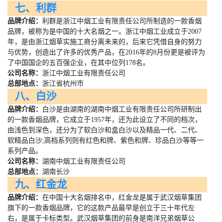
七、利群
品牌介绍：
利群是浙江中烟工业有限责任公司所制造的一款香烟
品牌，被称为是中国的十大名烟之一。浙江中烟工业成立于
2007
年，是由浙江烟草实施工商分离未来的，后来它凭借自身的努力
与优势，创造出了许多的优秀产品，在
2016
年的
8
月份更是被评为
了中国国企的五百强企业，在其中位列
178
名。
公司名称：
浙江中烟工业有限责任公司
总部地点：
浙江省杭州市
八、白沙
品牌介绍：
白沙是由湖南的湖南中烟工业有限责任公司所研制出
的一款香烟品牌，它成立于
1957
年，还为此设立了不同的档次，
由浅色到深色，还分为了软白沙和盒白沙以及精品一代、二代、
软精品白沙
;
高档系列则有红色和牌、紫色和牌、珍品白沙等等一
系列产品。
公司名称：
湖南中烟工业有限责任公司
总部地点：
湖南长沙
九、红金龙
品牌介绍：
在中国十大名烟排名中，红金龙是属于武汉烟草集团
旗下的一款香烟品牌，它的这款产品最早是创立于三十年代左
右，是属于卡标类型。武汉烟草集团的前身是南洋兄弟烟草公