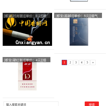
[都宝(时尚银)][单价：6元][烟
[都宝(超越)][单价：5元][烟气
气烟碱：0.6mg]
烟碱：1mg]
[都宝(硬红新)][单价：4元][烟
1
2
3
4
5
»
气烟碱：1.1mg]