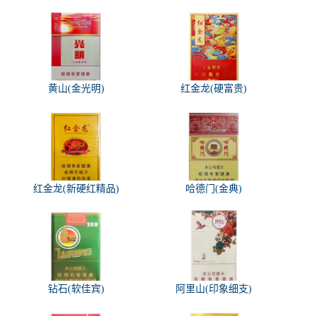
黄山(金光明)
红金龙(硬富贵)
红金龙(新硬红精品)
哈德门(金典)
钻石(软佳宾)
阿里山(印象细支)