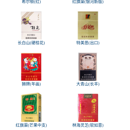
希尔顿(红)
红旗渠(银河新版)
长白山(硬桂花)
特美思(出口)
狮牌(年画)
大青山(长丰)
红旗渠(芒果中支)
林海灵芝(软如意)