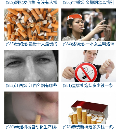
(989)烟批发价格-有没有人知
(986)金樽烟-金樽烟怎么辨别
道，各种香烟批发价？
真假
(985)贵的烟-最贵十大最贵的
(984)洛璃烟-一本女主叫洛璃
香烟是什么
烟的快穿小说，叫什么名字来
着？？？
(982)江西烟-江西名烟有哪些
(981)皇家礼炮烟多少钱一条-
皇家礼炮香烟零售多少钱一盒
(980)卷烟机械自动化生产线-
(978)恭贺新禧烟多少钱一包-