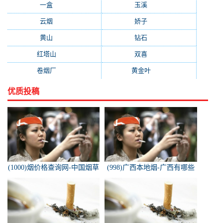
一盒
(176)
玉溪
(172)
云烟
(169)
娇子
(167)
黄山
(162)
钻石
(161)
红塔山
(157)
双喜
(157)
卷烟厂
(154)
黄金叶
(151)
优质投稿
(1000)烟价格查询网-中国烟草
(998)广西本地烟-广西有哪些
价格查询网
名烟