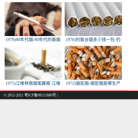
中国烟草机械集团
恭贺新禧香烟有细支的多少钱
一盒？
(978)80年代烟-80年代的香烟
(976)钓鱼台烟多少钱一包-钓
都有什么名称？
鱼台烟多少钱一包
(975)江唯林南烟笔趣阁-江唯
(972)骆驼烟-骆驼烟是哪生产
林南烟小说叫什么名字？
的
© 2012-2021 粤ICP备09211880号 |