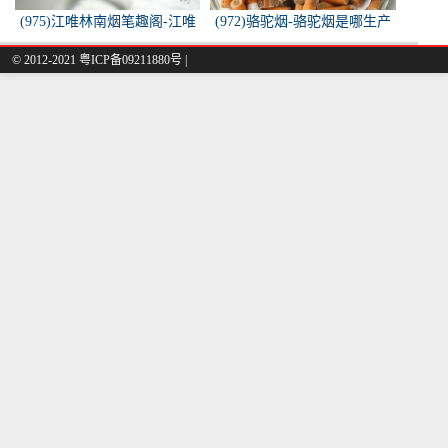
(975)江唯林南烟笔趣阁-江唯
(972)骆驼烟-骆驼烟是哪生产
林南烟小说叫什么名字？
的
© 2012-2021 粤ICP备09211880号 |