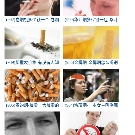
(992)卷烟机多少钱一个-卷烟
(990)华叶烟多少钱一包-华叶
机器多少钱一台
烟价格多少钱一包
(989)烟批发价格-有没有人知
(986)金樽烟-金樽烟怎么辨别
道，各种香烟批发价？
真假
(985)贵的烟-最贵十大最贵的
(984)洛璃烟-一本女主叫洛璃
香烟是什么
烟的快穿小说，叫什么名字来
着？？？