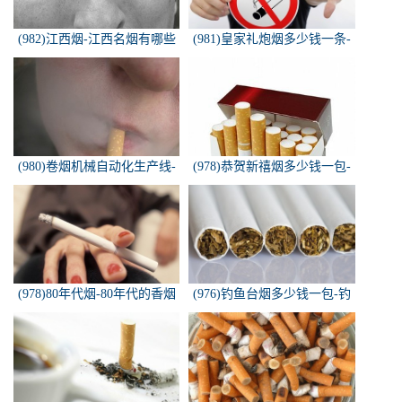
(982)江西烟-江西名烟有哪些
(981)皇家礼炮烟多少钱一条-
皇家礼炮香烟零售多少钱一盒
(980)卷烟机械自动化生产线-
(978)恭贺新禧烟多少钱一包-
中国烟草机械集团
恭贺新禧香烟有细支的多少钱
一盒？
(978)80年代烟-80年代的香烟
(976)钓鱼台烟多少钱一包-钓
都有什么名称？
鱼台烟多少钱一包