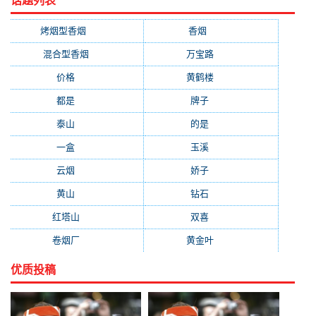
话题列表
烤烟型香烟
(3677)
香烟
(2046)
混合型香烟
(779)
万宝路
(331)
价格
(319)
黄鹤楼
(315)
都是
(272)
牌子
(193)
泰山
(183)
的是
(179)
一盒
(176)
玉溪
(172)
云烟
(169)
娇子
(167)
黄山
(162)
钻石
(161)
红塔山
(157)
双喜
(157)
卷烟厂
(154)
黄金叶
(151)
优质投稿