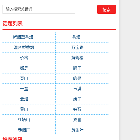
话题列表
烤烟型香烟
(3677)
香烟
(2046)
混合型香烟
(779)
万宝路
(331)
价格
(319)
黄鹤楼
(315)
都是
(272)
牌子
(193)
泰山
(183)
的是
(179)
一盒
(176)
玉溪
(172)
云烟
(169)
娇子
(167)
黄山
(162)
钻石
(161)
红塔山
(157)
双喜
(157)
卷烟厂
(154)
黄金叶
(151)
推荐资讯