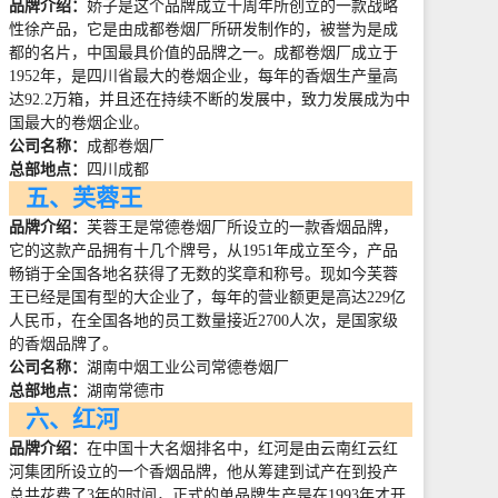
品牌介绍：
娇子是这个品牌成立十周年所创立的一款战略
性徐产品，它是由成都卷烟厂所研发制作的，被誉为是成
都的名片，中国最具价值的品牌之一。成都卷烟厂成立于
1952
年，是四川省最大的卷烟企业，每年的香烟生产量高
达
92.2
万箱，并且还在持续不断的发展中，致力发展成为中
国最大的卷烟企业。
公司名称：
成都卷烟厂
总部地点：
四川成都
五、芙蓉王
品牌介绍：
芙蓉王是常德卷烟厂所设立的一款香烟品牌，
它的这款产品拥有十几个牌号，从
1951
年成立至今，产品
畅销于全国各地名获得了无数的奖章和称号。现如今芙蓉
王已经是国有型的大企业了，每年的营业额更是高达
229
亿
人民币，在全国各地的员工数量接近
2700
人次，是国家级
的香烟品牌了。
公司名称：
湖南中烟工业公司常德卷烟厂
总部地点：
湖南常德市
六、红河
品牌介绍：
在中国十大名烟排名中，红河是由云南红云红
河集团所设立的一个香烟品牌，他从筹建到试产在到投产
总共花费了
3
年的时间，正式的单品牌生产是在
1993
年才开