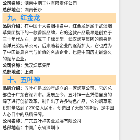
公司名称：
湖南中烟工业有限责任公司
总部地点：
湖南长沙
九、红金龙
品牌介绍：
在中国十大名烟排名中，红金龙是属于武汉烟
草集团旗下的一款香烟品牌，它的这款产品最早是创立于
三十年代左右，是属于卡标类型。武汉烟草集团的前身是
南洋兄弟烟草公司，后来随着企业的逐渐扩大，它也成为
了中国最具名气与价值的名族企业，也是中国历史最悠久
的烟草企业。
公司名称：
武汉烟草集团
总部地点：
上海
十、五叶神
品牌介绍：
五叶神是
1999
年成立的一家烟草公司，它的总
部位于广东省深圳市。发展至今，五叶神一直凭借自身的
绿了进行创新改革，制作出了许多特色产品，它的烟草累
积销量达到了
230
亿人民币，创造出了无数的神话，是中国
人心目中的品质保障。
公司名称：
广东五叶神实业发展有限公司
总部地点：
中国广东省深圳市