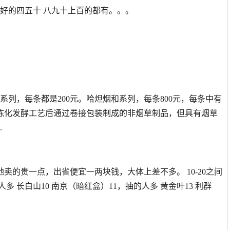
,好的四五十 八九十上百的都有。。。
。
人系列，每条都是200元。哈炟烟和系列，每条800元，每条中有
过陈化发酵工艺后通过卷接包装制成的非烟草制品，但具有烟草
.
卖的贵一点，出省便宜一两块钱，大体上差不多。 10-20之间
 长白山10 南京（暗红盒）11，抽的人多 黄金叶13 利群