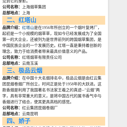
见到它的身影。
公司名称：
上海烟草集团
总部地点：
上海
二、红塔山
品牌介绍：
红塔山
是在
1956
年所创立的一个烟叶复烤厂，
起初是一个小规模的烟草草，现如今已经发展成为了全国
第一的大企业，还被列为是世界前列的跨国烟草集团，是
中国民族企业的一个发展历史。红塔一直是秉持着创新的
理念，致力于给消费者带来最具价值意义的产品。
公司名称：
红塔烟草有限责任公司
总部地点：
云南玉溪
三、极品云烟
品牌介绍：
在中国十大名烟排名中，极品云烟是由红云集
团昆烟卷烟厂所创立，时间正是处于
1958
年的大跃进。这
款香烟是利用了我国著名书法家王羲之的真迹
--
“云烟”两
字，具有非常重大的意义，是将中国古代的属书香气中与
香烟进行了结合，使其更具高档的感觉。
公司名称：
红云集团昆烟卷烟厂
总部地点：
云南昆明
四、娇子