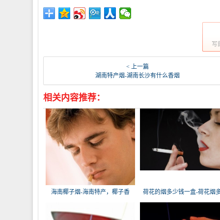
写
< 上一篇
湖南特产烟-湖南长沙有什么香烟
相关内容推荐：
海南椰子烟-海南特产，椰子香
荷花的烟多少钱一盒-荷花烟
烟，槟榔
钱