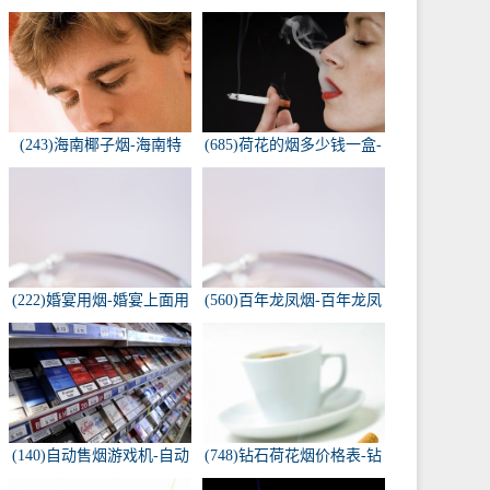
(243)海南椰子烟-海南特
(685)荷花的烟多少钱一盒-
产，椰子香烟，槟榔香
荷花烟多少钱一盒
烟，叶子包的。可以抽...
(222)婚宴用烟-婚宴上面用
(560)百年龙凤烟-百年龙凤
的烟是怎样的
双喜牌香烟
(140)自动售烟游戏机-自动
(748)钻石荷花烟价格表-钻
售烟游戏机违法吗
石荷花烟多少钱一包