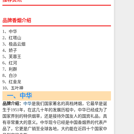
品牌香烟介绍
1、中华
2、红塔山
3、极品云烟
4、娇子
5、芙蓉王
6、红河
7、利群
8、白沙
9、红金龙
10、五叶神
一、中华
品牌介绍：
中华
是我们国家著名的高档烤烟，它最早是诞
生于
1951
年，在这几十年的发展历程中，中华已经成为了
国家界别的特供烟草，还是接待外国友人的国宾礼品，具
有非常重大的意义。中华现今已经是中国香烟界的代表产
品了，它更是广销至全球各地，大约能在近四十个国家中