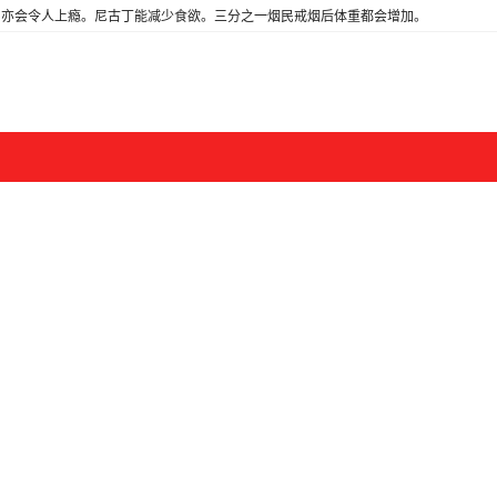
亦会令人上瘾。尼古丁能减少食欲。三分之一烟民戒烟后体重都会增加。