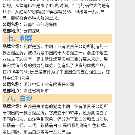
始的，从筹建已经是隔了
8
年的时间。红河的品种大约是有
13
个，从红河
V6
到精品
99
再是精品
88
、甲级等一系列产
品，能够符合各种人群的需求。
公司名称：
云南红云红河集团
总部地点：
云南昆明
七、利群
品牌介绍：
利群是浙江中烟工业有限责任公司所制造的一
款香烟品牌，被称为是中国的十大名烟之一。浙江中烟工
业成立于
2007
年，是由浙江烟草实施工商分离未来的，后
来它凭借自身的努力与优势，创造出了许多的优秀产品，
在
2016
年的
8
月份更是被评为了中国国企的五百强企业，在
其中位列
178
名。
公司名称：
浙江中烟工业有限责任公司
总部地点：
浙江省杭州市
八、白沙
品牌介绍：
白沙是由湖南的湖南中烟工业有限责任公司所
研制出的一款香烟品牌，它成立于
1957
年，还为此设立了
不同的档次，由浅色到深色，还分为了软白沙和盒白沙以
及精品一代、二代、软精品白沙
;
高档系列则有红色和牌、
紫色和牌、珍品白沙等等一系列产品。