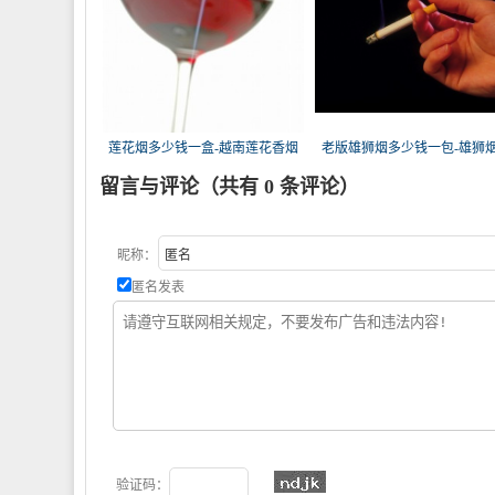
莲花烟多少钱一盒-越南莲花香烟
老版雄狮烟多少钱一包-雄狮
这
少
留言与评论（共有
0
条评论）
昵称：
匿名发表
验证码：