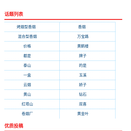
话题列表
烤烟型香烟
(3677)
香烟
(2046)
混合型香烟
(779)
万宝路
(331)
价格
(319)
黄鹤楼
(315)
都是
(272)
牌子
(193)
泰山
(183)
的是
(179)
一盒
(176)
玉溪
(172)
云烟
(169)
娇子
(167)
黄山
(162)
钻石
(161)
红塔山
(157)
双喜
(157)
卷烟厂
(154)
黄金叶
(151)
优质投稿