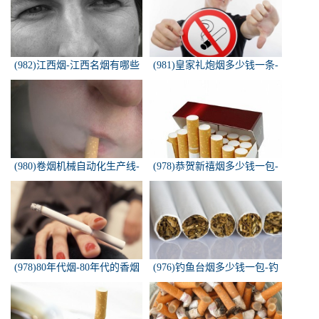
(982)江西烟-江西名烟有哪些
(981)皇家礼炮烟多少钱一条-
皇家礼炮香烟零售多少钱一盒
(980)卷烟机械自动化生产线-
(978)恭贺新禧烟多少钱一包-
中国烟草机械集团
恭贺新禧香烟有细支的多少钱
一盒？
(978)80年代烟-80年代的香烟
(976)钓鱼台烟多少钱一包-钓
都有什么名称？
鱼台烟多少钱一包