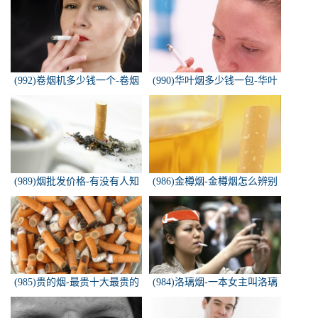
(992)卷烟机多少钱一个-卷烟
(990)华叶烟多少钱一包-华叶
机器多少钱一台
烟价格多少钱一包
(989)烟批发价格-有没有人知
(986)金樽烟-金樽烟怎么辨别
道，各种香烟批发价？
真假
(985)贵的烟-最贵十大最贵的
(984)洛璃烟-一本女主叫洛璃
香烟是什么
烟的快穿小说，叫什么名字来
着？？？