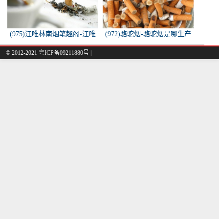
(975)江唯林南烟笔趣阁-江唯
(972)骆驼烟-骆驼烟是哪生产
林南烟小说叫什么名字？
的
© 2012-2021 粤ICP备09211880号 |