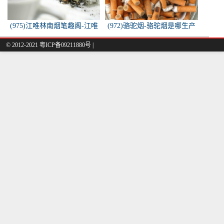
(975)江唯林南烟笔趣阁-江唯
(972)骆驼烟-骆驼烟是哪生产
林南烟小说叫什么名字？
的
© 2012-2021 粤ICP备09211880号 |