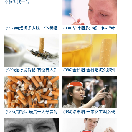
(992)卷烟机多少钱一个-卷烟
(990)华叶烟多少钱一包-华叶
机器多少钱一台
烟价格多少钱一包
(989)烟批发价格-有没有人知
(986)金樽烟-金樽烟怎么辨别
道，各种香烟批发价？
真假
(985)贵的烟-最贵十大最贵的
(984)洛璃烟-一本女主叫洛璃
香烟是什么
烟的快穿小说，叫什么名字来
着？？？