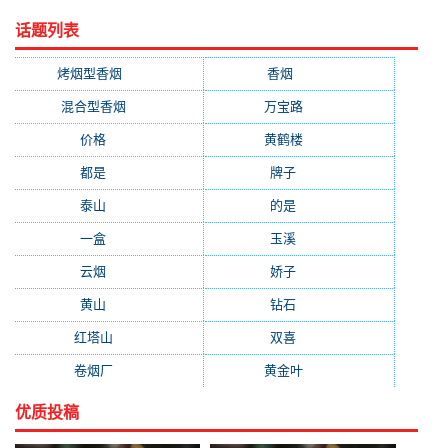
话题列表
烤烟型香烟
(3677)
香烟
(2046)
混合型香烟
(779)
万宝路
(331)
价格
(319)
黄鹤楼
(315)
都是
(272)
牌子
(193)
泰山
(183)
的是
(179)
一盒
(176)
玉溪
(172)
云烟
(169)
娇子
(167)
黄山
(162)
钻石
(161)
红塔山
(157)
双喜
(157)
卷烟厂
(154)
黄金叶
(151)
优质投稿