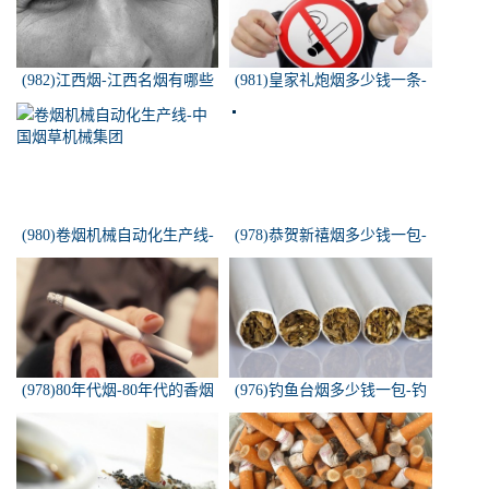
(982)江西烟-江西名烟有哪些
(981)皇家礼炮烟多少钱一条-
皇家礼炮香烟零售多少钱一盒
(980)卷烟机械自动化生产线-
(978)恭贺新禧烟多少钱一包-
中国烟草机械集团
恭贺新禧香烟有细支的多少钱
一盒？
(978)80年代烟-80年代的香烟
(976)钓鱼台烟多少钱一包-钓
都有什么名称？
鱼台烟多少钱一包