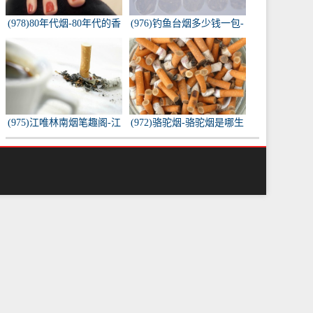
(978)80年代烟-80年代的香
(976)钓鱼台烟多少钱一包-
烟都有什么名称？
钓鱼台烟多少钱一包
(975)江唯林南烟笔趣阁-江
(972)骆驼烟-骆驼烟是哪生
唯林南烟小说叫什么名
产的
字？