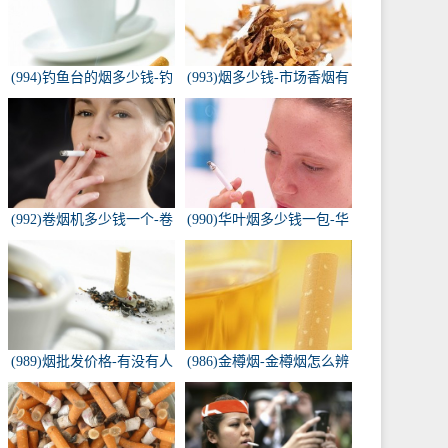
(994)钓鱼台的烟多少钱-钓
(993)烟多少钱-市场香烟有
鱼台香烟价格有哪几种规
几种 各多少钱一包
格？
(992)卷烟机多少钱一个-卷
(990)华叶烟多少钱一包-华
烟机器多少钱一台
叶烟价格多少钱一包
(989)烟批发价格-有没有人
(986)金樽烟-金樽烟怎么辨
知道，各种香烟批发价？
别真假