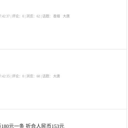
:42:37 | 评论：
0
| 浏览：
62
| 话题：
香烟
大唐
:42:35 | 评论：
0
| 浏览：
68
| 话题：
大唐
？
180元一条 折合人民币153元