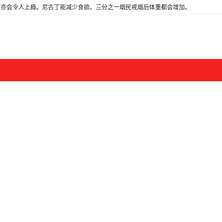
亦会令人上瘾。尼古丁能减少食欲。三分之一烟民戒烟后体重都会增加。