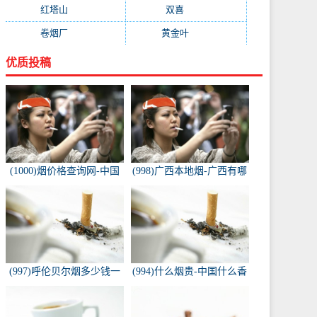
红塔山
(157)
双喜
(157)
卷烟厂
(154)
黄金叶
(151)
优质投稿
(1000)烟价格查询网-中国
(998)广西本地烟-广西有哪
烟草价格查询网
些名烟
(997)呼伦贝尔烟多少钱一
(994)什么烟贵-中国什么香
包-白色的呼伦贝尔香烟多
烟价格最贵？
少钱一包