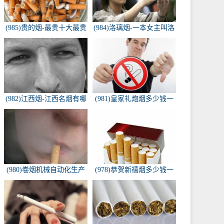
(985)贵的烟-最贵十大最贵
(984)洛璃烟-一本女主叫洛
的香烟是什么
璃烟的快穿小说，叫什么
名字来着？？？
(982)江西烟-江西名烟有哪
(981)皇家礼炮烟多少钱一
些
条-皇家礼炮香烟零售多少
钱一盒
(980)卷烟机械自动化生产
(978)恭贺新禧烟多少钱一
线-中国烟草机械集团
包-恭贺新禧香烟有细支的
多少钱一盒？