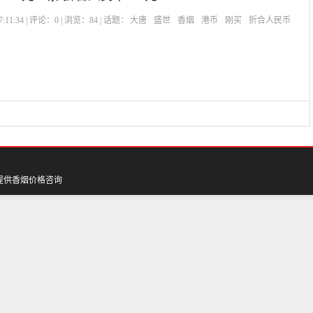
:11:34 | 评论：
0
| 浏览：
84
| 话题：
大唐
盛世
香烟
港币
刚买
折合人民币
提供香烟价格咨询