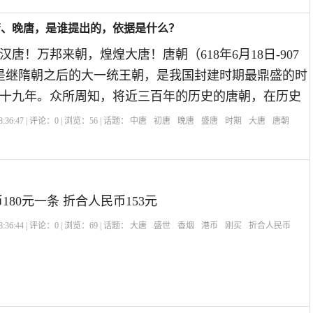
唐、晚唐，是谁提出的，依据是什么？
唐！万邦来朝，煌煌大唐！唐朝（618年6月18日-907
，是继隋朝之后的大一统王朝，是我国封建时期最鼎盛的时
十九年。众所周知，将近三百年的历史的唐朝，在历史
:36:47 | 评论：
0
| 浏览：
56
| 话题：
中唐
初唐
晚唐
盛唐
时期
大唐
唐朝
180元一条 折合人民币153元
:36:44 | 评论：
0
| 浏览：
69
| 话题：
大唐
盛世
香烟
港币
刚买
折合人民币