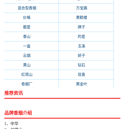
混合型香烟
(779)
万宝路
(331)
价格
(319)
黄鹤楼
(315)
都是
(272)
牌子
(193)
泰山
(183)
的是
(179)
一盒
(176)
玉溪
(172)
云烟
(169)
娇子
(167)
黄山
(162)
钻石
(161)
红塔山
(157)
双喜
(157)
卷烟厂
(154)
黄金叶
(151)
推荐资讯
品牌香烟介绍
1、中华