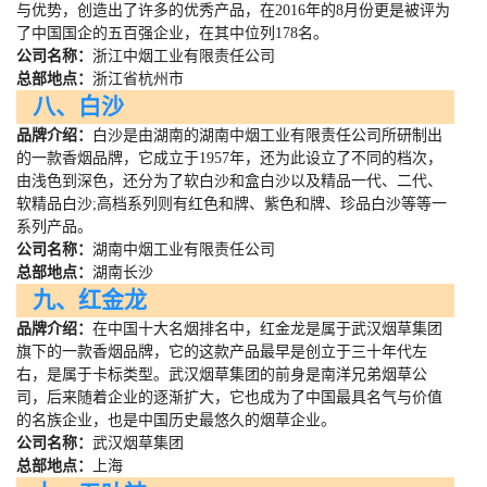
与优势，创造出了许多的优秀产品，在
2016
年的
8
月份更是被评为
了中国国企的五百强企业，在其中位列
178
名。
公司名称：
浙江中烟工业有限责任公司
总部地点：
浙江省杭州市
八、白沙
品牌介绍：
白沙是由湖南的湖南中烟工业有限责任公司所研制出
的一款香烟品牌，它成立于
1957
年，还为此设立了不同的档次，
由浅色到深色，还分为了软白沙和盒白沙以及精品一代、二代、
软精品白沙
;
高档系列则有红色和牌、紫色和牌、珍品白沙等等一
系列产品。
公司名称：
湖南中烟工业有限责任公司
总部地点：
湖南长沙
九、红金龙
品牌介绍：
在中国十大名烟排名中，红金龙是属于武汉烟草集团
旗下的一款香烟品牌，它的这款产品最早是创立于三十年代左
右，是属于卡标类型。武汉烟草集团的前身是南洋兄弟烟草公
司，后来随着企业的逐渐扩大，它也成为了中国最具名气与价值
的名族企业，也是中国历史最悠久的烟草企业。
公司名称：
武汉烟草集团
总部地点：
上海