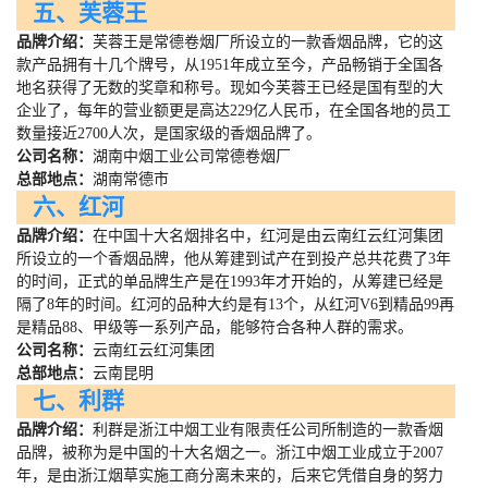
五、芙蓉王
品牌介绍：
芙蓉王是常德卷烟厂所设立的一款香烟品牌，它的这
款产品拥有十几个牌号，从
1951
年成立至今，产品畅销于全国各
地名获得了无数的奖章和称号。现如今芙蓉王已经是国有型的大
企业了，每年的营业额更是高达
229
亿人民币，在全国各地的员工
数量接近
2700
人次，是国家级的香烟品牌了。
公司名称：
湖南中烟工业公司常德卷烟厂
总部地点：
湖南常德市
六、红河
品牌介绍：
在中国十大名烟排名中，红河是由云南红云红河集团
所设立的一个香烟品牌，他从筹建到试产在到投产总共花费了
3
年
的时间，正式的单品牌生产是在
1993
年才开始的，从筹建已经是
隔了
8
年的时间。红河的品种大约是有
13
个，从红河
V6
到精品
99
再
是精品
88
、甲级等一系列产品，能够符合各种人群的需求。
公司名称：
云南红云红河集团
总部地点：
云南昆明
七、利群
品牌介绍：
利群是浙江中烟工业有限责任公司所制造的一款香烟
品牌，被称为是中国的十大名烟之一。浙江中烟工业成立于
2007
年，是由浙江烟草实施工商分离未来的，后来它凭借自身的努力