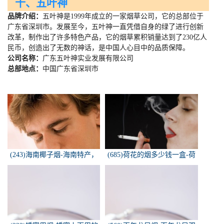
十、五叶神
品牌介绍：
五叶神是
1999
年成立的一家烟草公司，它的总部位于
广东省深圳市。发展至今，五叶神一直凭借自身的绿了进行创新
改革，制作出了许多特色产品，它的烟草累积销量达到了
230
亿人
民币，创造出了无数的神话，是中国人心目中的品质保障。
公司名称：
广东五叶神实业发展有限公司
总部地点：
中国广东省深圳市
(243)海南椰子烟-海南特产，
(685)荷花的烟多少钱一盒-荷
椰子香烟，槟榔香烟，叶子包
花烟多少钱一盒
的。可以抽...