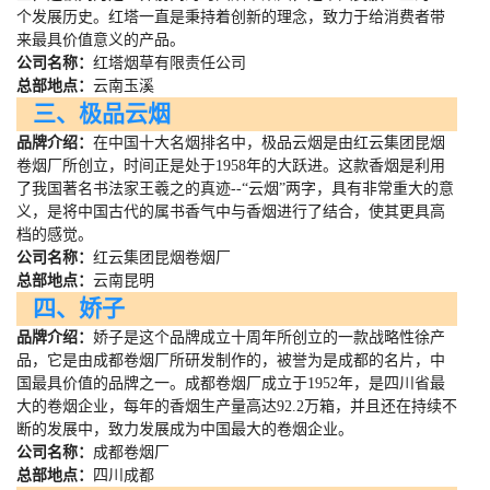
个发展历史。红塔一直是秉持着创新的理念，致力于给消费者带
来最具价值意义的产品。
公司名称：
红塔烟草有限责任公司
总部地点：
云南玉溪
三、极品云烟
品牌介绍：
在中国十大名烟排名中，极品云烟是由红云集团昆烟
卷烟厂所创立，时间正是处于
1958
年的大跃进。这款香烟是利用
了我国著名书法家王羲之的真迹
--
“云烟”两字，具有非常重大的意
义，是将中国古代的属书香气中与香烟进行了结合，使其更具高
档的感觉。
公司名称：
红云集团昆烟卷烟厂
总部地点：
云南昆明
四、娇子
品牌介绍：
娇子是这个品牌成立十周年所创立的一款战略性徐产
品，它是由成都卷烟厂所研发制作的，被誉为是成都的名片，中
国最具价值的品牌之一。成都卷烟厂成立于
1952
年，是四川省最
大的卷烟企业，每年的香烟生产量高达
92.2
万箱，并且还在持续不
断的发展中，致力发展成为中国最大的卷烟企业。
公司名称：
成都卷烟厂
总部地点：
四川成都