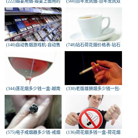
(222)婚宴用烟-婚宴上面用的
(560)百年龙凤烟-百年龙凤双
烟是怎样的
喜牌香烟
(140)自动售烟游戏机-自动售
(748)钻石荷花烟价格表-钻石
烟游戏机违法吗
荷花烟多少钱一包
(344)莲花烟多少钱一盒-越南
(330)老版雄狮烟多少钱一包-
莲花香烟这款多少钱一条？
雄狮烟多少钱一包了哦！
(575)电子戒烟器多少钱-戒烟
(136)荷花烟多钱一盒-荷花烟