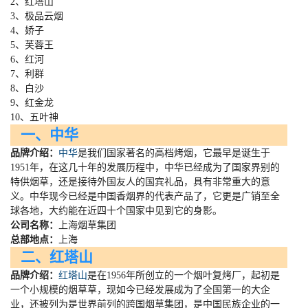
2、红塔山
3、极品云烟
4、娇子
5、芙蓉王
6、红河
7、利群
8、白沙
9、红金龙
10、五叶神
一、中华
品牌介绍：
中华
是我们国家著名的高档烤烟，它最早是诞生于
1951
年，在这几十年的发展历程中，中华已经成为了国家界别的
特供烟草，还是接待外国友人的国宾礼品，具有非常重大的意
义。中华现今已经是中国香烟界的代表产品了，它更是广销至全
球各地，大约能在近四十个国家中见到它的身影。
公司名称：
上海烟草集团
总部地点：
上海
二、红塔山
品牌介绍：
红塔山
是在
1956
年所创立的一个烟叶复烤厂，起初是
一个小规模的烟草草，现如今已经发展成为了全国第一的大企
业，还被列为是世界前列的跨国烟草集团，是中国民族企业的一