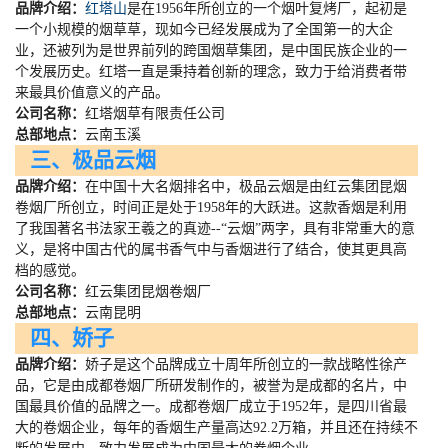
品牌介绍：
红塔山
是在
1956
年所创立的一个烟叶复烤厂，起初是
一个小规模的烟草草，现如今已经发展成为了全国第一的大企
业，还被列为是世界前列的跨国烟草集团，是中国民族企业的一
个发展历史。红塔一直是秉持着创新的理念，致力于给消费者带
来最具价值意义的产品。
公司名称：
红塔烟草有限责任公司
总部地点：
云南玉溪
三、极品云烟
品牌介绍：
在中国十大名烟排名中，极品云烟是由红云集团昆烟
卷烟厂所创立，时间正是处于
1958
年的大跃进。这款香烟是利用
了我国著名书法家王羲之的真迹
--
“云烟”两字，具有非常重大的意
义，是将中国古代的属书香气中与香烟进行了结合，使其更具高
档的感觉。
公司名称：
红云集团昆烟卷烟厂
总部地点：
云南昆明
四、娇子
品牌介绍：
娇子是这个品牌成立十周年所创立的一款战略性徐产
品，它是由成都卷烟厂所研发制作的，被誉为是成都的名片，中
国最具价值的品牌之一。成都卷烟厂成立于
1952
年，是四川省最
大的卷烟企业，每年的香烟生产量高达
92.2
万箱，并且还在持续不