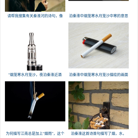
请帮我搜集有关秦淮河的诗句，像
泊秦淮中烟笼寒水月笼沙中寒的意思
“烟
“烟笼寒水月笼沙，夜泊秦淮近酒
泊秦淮中烟笼寒水月笼沙描绘的画面
家。
为何描写江南总是加上“烟雨”，这个
泊秦淮这首诗首句描写了烟，水，