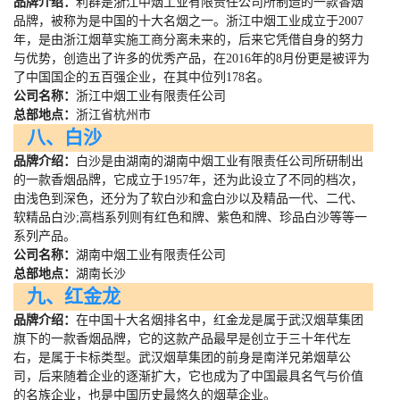
品牌介绍：
利群是浙江中烟工业有限责任公司所制造的一款香烟
品牌，被称为是中国的十大名烟之一。浙江中烟工业成立于
2007
年，是由浙江烟草实施工商分离未来的，后来它凭借自身的努力
与优势，创造出了许多的优秀产品，在
2016
年的
8
月份更是被评为
了中国国企的五百强企业，在其中位列
178
名。
公司名称：
浙江中烟工业有限责任公司
总部地点：
浙江省杭州市
八、白沙
品牌介绍：
白沙是由湖南的湖南中烟工业有限责任公司所研制出
的一款香烟品牌，它成立于
1957
年，还为此设立了不同的档次，
由浅色到深色，还分为了软白沙和盒白沙以及精品一代、二代、
软精品白沙
;
高档系列则有红色和牌、紫色和牌、珍品白沙等等一
系列产品。
公司名称：
湖南中烟工业有限责任公司
总部地点：
湖南长沙
九、红金龙
品牌介绍：
在中国十大名烟排名中，红金龙是属于武汉烟草集团
旗下的一款香烟品牌，它的这款产品最早是创立于三十年代左
右，是属于卡标类型。武汉烟草集团的前身是南洋兄弟烟草公
司，后来随着企业的逐渐扩大，它也成为了中国最具名气与价值
的名族企业，也是中国历史最悠久的烟草企业。