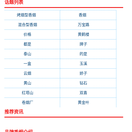
话题列表
烤烟型香烟
(3677)
香烟
(2046)
混合型香烟
(779)
万宝路
(331)
价格
(319)
黄鹤楼
(315)
都是
(272)
牌子
(193)
泰山
(183)
的是
(179)
一盒
(176)
玉溪
(172)
云烟
(169)
娇子
(167)
黄山
(162)
钻石
(161)
红塔山
(157)
双喜
(157)
卷烟厂
(154)
黄金叶
(151)
推荐资讯