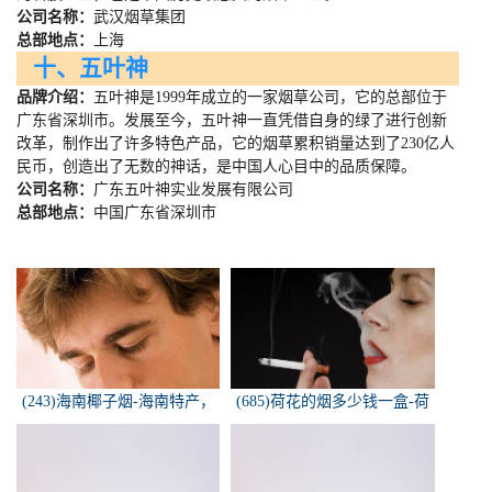
公司名称：
武汉烟草集团
总部地点：
上海
十、五叶神
品牌介绍：
五叶神是
1999
年成立的一家烟草公司，它的总部位于
广东省深圳市。发展至今，五叶神一直凭借自身的绿了进行创新
改革，制作出了许多特色产品，它的烟草累积销量达到了
230
亿人
民币，创造出了无数的神话，是中国人心目中的品质保障。
公司名称：
广东五叶神实业发展有限公司
总部地点：
中国广东省深圳市
(243)海南椰子烟-海南特产，
(685)荷花的烟多少钱一盒-荷
椰子香烟，槟榔香烟，叶子包
花烟多少钱一盒
的。可以抽...