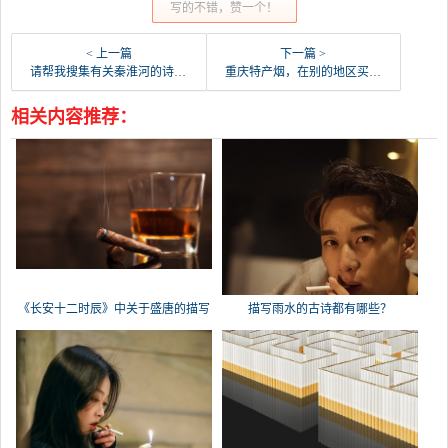
写的不错，赞一个！
< 上一篇
下一篇 >
请帮我搜集有关秦淮河的诗句，像“烟笼寒水月笼沙，夜泊秦淮近酒家”这样的？
重庆特产烟，在别的地区买不到的？
相关内容推荐：
《长安十二时辰》中关于盛唐的描写
描写雨水的古诗都有哪些？