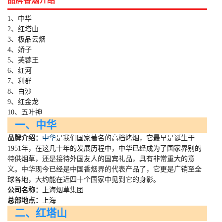
品牌香烟介绍
1、中华
2、红塔山
3、极品云烟
4、娇子
5、芙蓉王
6、红河
7、利群
8、白沙
9、红金龙
10、五叶神
一、中华
品牌介绍：
中华
是我们国家著名的高档烤烟，它最早是诞生于
1951
年，在这几十年的发展历程中，中华已经成为了国家界别的
特供烟草，还是接待外国友人的国宾礼品，具有非常重大的意
义。中华现今已经是中国香烟界的代表产品了，它更是广销至全
球各地，大约能在近四十个国家中见到它的身影。
公司名称：
上海烟草集团
总部地点：
上海
二、红塔山