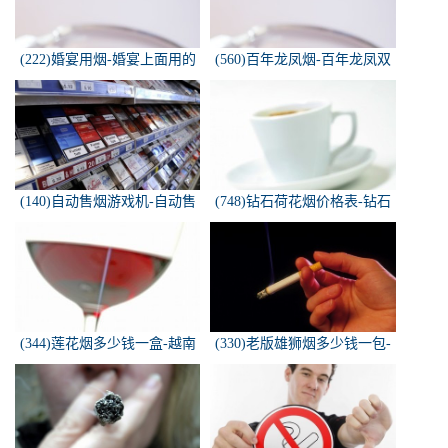
(222)婚宴用烟-婚宴上面用的
(560)百年龙凤烟-百年龙凤双
烟是怎样的
喜牌香烟
(140)自动售烟游戏机-自动售
(748)钻石荷花烟价格表-钻石
烟游戏机违法吗
荷花烟多少钱一包
(344)莲花烟多少钱一盒-越南
(330)老版雄狮烟多少钱一包-
莲花香烟这款多少钱一条？
雄狮烟多少钱一包了哦！