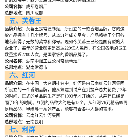
断的发展中，致力发展成为中国最大的卷烟企业。
公司名称：
成都卷烟厂
总部地点：
四川成都
五、芙蓉王
品牌介绍：
芙蓉王是常德卷烟厂所设立的一款香烟品牌，它的这
款产品拥有十几个牌号，从
1951
年成立至今，产品畅销于全国各
地名获得了无数的奖章和称号。现如今芙蓉王已经是国有型的大
企业了，每年的营业额更是高达
229
亿人民币，在全国各地的员工
数量接近
2700
人次，是国家级的香烟品牌了。
公司名称：
湖南中烟工业公司常德卷烟厂
总部地点：
湖南常德市
六、红河
品牌介绍：
在中国十大名烟排名中，红河是由云南红云红河集团
所设立的一个香烟品牌，他从筹建到试产在到投产总共花费了
3
年
的时间，正式的单品牌生产是在
1993
年才开始的，从筹建已经是
隔了
8
年的时间。红河的品种大约是有
13
个，从红河
V6
到精品
99
再
是精品
88
、甲级等一系列产品，能够符合各种人群的需求。
公司名称：
云南红云红河集团
总部地点：
云南昆明
七、利群