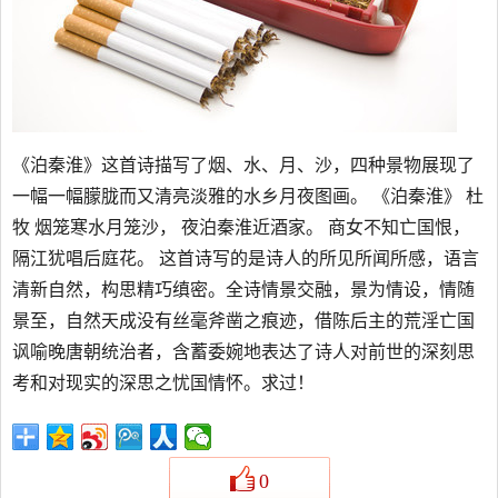
《泊秦淮》这首诗描写了烟、水、月、沙，四种景物展现了
一幅一幅朦胧而又清亮淡雅的水乡月夜图画。 《泊秦淮》 杜
牧 烟笼寒水月笼沙， 夜泊秦淮近酒家。 商女不知亡国恨，
隔江犹唱后庭花。 这首诗写的是诗人的所见所闻所感，语言
清新自然，构思精巧缜密。全诗情景交融，景为情设，情随
景至，自然天成没有丝毫斧凿之痕迹，借陈后主的荒淫亡国
讽喻晚唐朝统治者，含蓄委婉地表达了诗人对前世的深刻思
考和对现实的深思之忧国情怀。求过！
0