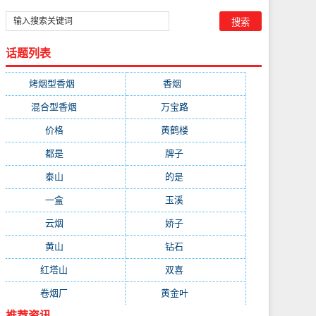
话题列表
烤烟型香烟
(3677)
香烟
(2046)
混合型香烟
(779)
万宝路
(331)
价格
(319)
黄鹤楼
(315)
都是
(272)
牌子
(193)
泰山
(183)
的是
(179)
一盒
(176)
玉溪
(172)
云烟
(169)
娇子
(167)
黄山
(162)
钻石
(161)
红塔山
(157)
双喜
(157)
卷烟厂
(154)
黄金叶
(151)
推荐资讯