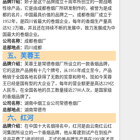
品牌介绍：
娇子是这个品牌成立十周年所创立的一款战略
性徐产品，它是由成都卷烟厂所研发制作的，被誉为是成
都的名片，中国最具价值的品牌之一。成都卷烟厂成立于
1952
年，是四川省最大的卷烟企业，每年的香烟生产量高
达
92.2
万箱，并且还在持续不断的发展中，致力发展成为中
国最大的卷烟企业。
公司名称：
成都卷烟厂
总部地点：
四川成都
五、芙蓉王
品牌介绍：
芙蓉王是常德卷烟厂所设立的一款香烟品牌，
它的这款产品拥有十几个牌号，从
1951
年成立至今，产品
畅销于全国各地名获得了无数的奖章和称号。现如今芙蓉
王已经是国有型的大企业了，每年的营业额更是高达
229
亿
人民币，在全国各地的员工数量接近
2700
人次，是国家级
的香烟品牌了。
公司名称：
湖南中烟工业公司常德卷烟厂
总部地点：
湖南常德市
六、红河
品牌介绍：
在中国十大名烟排名中，红河是由云南红云红
河集团所设立的一个香烟品牌，他从筹建到试产在到投产
总共花费了
3
年的时间，正式的单品牌生产是在
1993
年才开