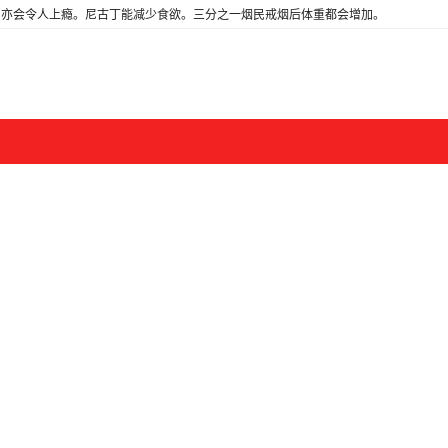
亦会令人上瘾。尼古丁能减少食欲。三分之一烟民戒烟后体重都会增加。