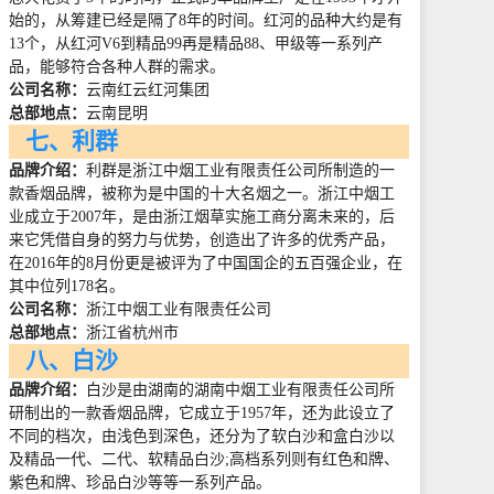
始的，从筹建已经是隔了
8
年的时间。红河的品种大约是有
13
个，从红河
V6
到精品
99
再是精品
88
、甲级等一系列产
品，能够符合各种人群的需求。
公司名称：
云南红云红河集团
总部地点：
云南昆明
七、利群
品牌介绍：
利群是浙江中烟工业有限责任公司所制造的一
款香烟品牌，被称为是中国的十大名烟之一。浙江中烟工
业成立于
2007
年，是由浙江烟草实施工商分离未来的，后
来它凭借自身的努力与优势，创造出了许多的优秀产品，
在
2016
年的
8
月份更是被评为了中国国企的五百强企业，在
其中位列
178
名。
公司名称：
浙江中烟工业有限责任公司
总部地点：
浙江省杭州市
八、白沙
品牌介绍：
白沙是由湖南的湖南中烟工业有限责任公司所
研制出的一款香烟品牌，它成立于
1957
年，还为此设立了
不同的档次，由浅色到深色，还分为了软白沙和盒白沙以
及精品一代、二代、软精品白沙
;
高档系列则有红色和牌、
紫色和牌、珍品白沙等等一系列产品。