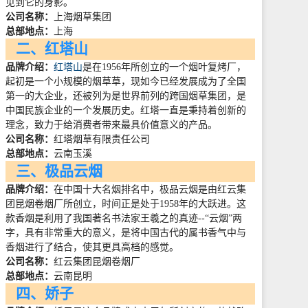
见到它的身影。
公司名称：
上海烟草集团
总部地点：
上海
二、红塔山
品牌介绍：
红塔山
是在
1956
年所创立的一个烟叶复烤厂，
起初是一个小规模的烟草草，现如今已经发展成为了全国
第一的大企业，还被列为是世界前列的跨国烟草集团，是
中国民族企业的一个发展历史。红塔一直是秉持着创新的
理念，致力于给消费者带来最具价值意义的产品。
公司名称：
红塔烟草有限责任公司
总部地点：
云南玉溪
三、极品云烟
品牌介绍：
在中国十大名烟排名中，极品云烟是由红云集
团昆烟卷烟厂所创立，时间正是处于
1958
年的大跃进。这
款香烟是利用了我国著名书法家王羲之的真迹
--
“云烟”两
字，具有非常重大的意义，是将中国古代的属书香气中与
香烟进行了结合，使其更具高档的感觉。
公司名称：
红云集团昆烟卷烟厂
总部地点：
云南昆明
四、娇子