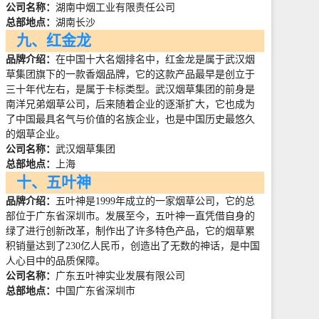
公司名称：
湖南中烟工业有限责任公司
总部地点：
湖南长沙
九、红金龙
品牌介绍：
在中国十大名烟排名中，红金龙是属于武汉烟
草集团旗下的一款香烟品牌，它的这款产品最早是创立于
三十年代左右，是属于卡标类型。武汉烟草集团的前身是
南洋兄弟烟草公司，后来随着企业的逐渐扩大，它也成为
了中国最具名气与价值的名族企业，也是中国历史最悠久
的烟草企业。
公司名称：
武汉烟草集团
总部地点：
上海
十、五叶神
品牌介绍：
五叶神是
1999
年成立的一家烟草公司，它的总
部位于广东省深圳市。发展至今，五叶神一直凭借自身的
绿了进行创新改革，制作出了许多特色产品，它的烟草累
积销量达到了
230
亿人民币，创造出了无数的神话，是中国
人心目中的品质保障。
公司名称：
广东五叶神实业发展有限公司
总部地点：
中国广东省深圳市