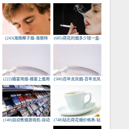
(243)海南椰子烟-海南特
(685)荷花的烟多少钱一盒-
产，椰子香烟，槟榔香
荷花烟多少钱一盒
烟，叶子包的。可以抽...
(222)婚宴用烟-婚宴上面用
(560)百年龙凤烟-百年龙凤
的烟是怎样的
双喜牌香烟
(140)自动售烟游戏机-自动
(748)钻石荷花烟价格表-钻
售烟游戏机违法吗
石荷花烟多少钱一包