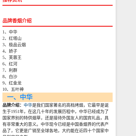
品牌香烟介绍
1、中华
2、红塔山
3、极品云烟
4、娇子
5、芙蓉王
6、红河
7、利群
8、白沙
9、红金龙
10、五叶神
一、中华
品牌介绍：
中华
是我们国家著名的高档烤烟，它最早是诞
生于
1951
年，在这几十年的发展历程中，中华已经成为了
国家界别的特供烟草，还是接待外国友人的国宾礼品，具
有非常重大的意义。中华现今已经是中国香烟界的代表产
品了，它更是广销至全球各地，大约能在近四十个国家中