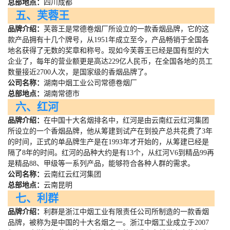
总部地点：
四川成都
五、芙蓉王
品牌介绍：
芙蓉王是常德卷烟厂所设立的一款香烟品牌，它的这
款产品拥有十几个牌号，从
1951
年成立至今，产品畅销于全国各
地名获得了无数的奖章和称号。现如今芙蓉王已经是国有型的大
企业了，每年的营业额更是高达
229
亿人民币，在全国各地的员工
数量接近
2700
人次，是国家级的香烟品牌了。
公司名称：
湖南中烟工业公司常德卷烟厂
总部地点：
湖南常德市
六、红河
品牌介绍：
在中国十大名烟排名中，红河是由云南红云红河集团
所设立的一个香烟品牌，他从筹建到试产在到投产总共花费了
3
年
的时间，正式的单品牌生产是在
1993
年才开始的，从筹建已经是
隔了
8
年的时间。红河的品种大约是有
13
个，从红河
V6
到精品
99
再
是精品
88
、甲级等一系列产品，能够符合各种人群的需求。
公司名称：
云南红云红河集团
总部地点：
云南昆明
七、利群
品牌介绍：
利群是浙江中烟工业有限责任公司所制造的一款香烟
品牌，被称为是中国的十大名烟之一。浙江中烟工业成立于
2007