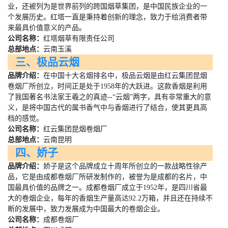
业，还被列为是世界前列的跨国烟草集团，是中国民族企业的一
个发展历史。红塔一直是秉持着创新的理念，致力于给消费者带
来最具价值意义的产品。
公司名称：
红塔烟草有限责任公司
总部地点：
云南玉溪
三、极品云烟
品牌介绍：
在中国十大名烟排名中，极品云烟是由红云集团昆烟
卷烟厂所创立，时间正是处于
1958
年的大跃进。这款香烟是利用
了我国著名书法家王羲之的真迹
--
“云烟”两字，具有非常重大的意
义，是将中国古代的属书香气中与香烟进行了结合，使其更具高
档的感觉。
公司名称：
红云集团昆烟卷烟厂
总部地点：
云南昆明
四、娇子
品牌介绍：
娇子是这个品牌成立十周年所创立的一款战略性徐产
品，它是由成都卷烟厂所研发制作的，被誉为是成都的名片，中
国最具价值的品牌之一。成都卷烟厂成立于
1952
年，是四川省最
大的卷烟企业，每年的香烟生产量高达
92.2
万箱，并且还在持续不
断的发展中，致力发展成为中国最大的卷烟企业。
公司名称：
成都卷烟厂