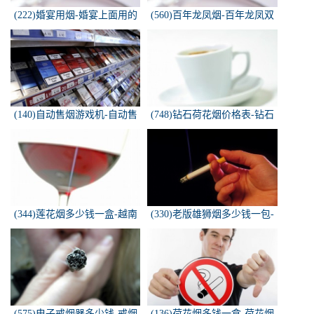
(222)婚宴用烟-婚宴上面用的
(560)百年龙凤烟-百年龙凤双
烟是怎样的
喜牌香烟
(140)自动售烟游戏机-自动售
(748)钻石荷花烟价格表-钻石
烟游戏机违法吗
荷花烟多少钱一包
(344)莲花烟多少钱一盒-越南
(330)老版雄狮烟多少钱一包-
莲花香烟这款多少钱一条？
雄狮烟多少钱一包了哦！
(575)电子戒烟器多少钱-戒烟
(136)荷花烟多钱一盒-荷花烟