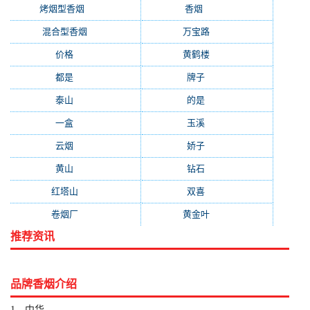
烤烟型香烟
(3677)
香烟
(2046)
混合型香烟
(779)
万宝路
(331)
价格
(319)
黄鹤楼
(315)
都是
(272)
牌子
(193)
泰山
(183)
的是
(179)
一盒
(176)
玉溪
(172)
云烟
(169)
娇子
(167)
黄山
(162)
钻石
(161)
红塔山
(157)
双喜
(157)
卷烟厂
(154)
黄金叶
(151)
推荐资讯
品牌香烟介绍
1、中华