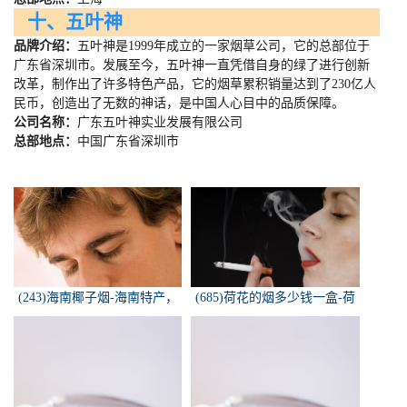
十、五叶神
品牌介绍：
五叶神是
1999
年成立的一家烟草公司，它的总部位于
广东省深圳市。发展至今，五叶神一直凭借自身的绿了进行创新
改革，制作出了许多特色产品，它的烟草累积销量达到了
230
亿人
民币，创造出了无数的神话，是中国人心目中的品质保障。
公司名称：
广东五叶神实业发展有限公司
总部地点：
中国广东省深圳市
(243)海南椰子烟-海南特产，
(685)荷花的烟多少钱一盒-荷
椰子香烟，槟榔香烟，叶子包
花烟多少钱一盒
的。可以抽...