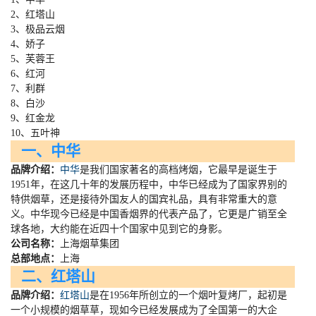
2、红塔山
3、极品云烟
4、娇子
5、芙蓉王
6、红河
7、利群
8、白沙
9、红金龙
10、五叶神
一、中华
品牌介绍：
中华
是我们国家著名的高档烤烟，它最早是诞生于
1951
年，在这几十年的发展历程中，中华已经成为了国家界别的
特供烟草，还是接待外国友人的国宾礼品，具有非常重大的意
义。中华现今已经是中国香烟界的代表产品了，它更是广销至全
球各地，大约能在近四十个国家中见到它的身影。
公司名称：
上海烟草集团
总部地点：
上海
二、红塔山
品牌介绍：
红塔山
是在
1956
年所创立的一个烟叶复烤厂，起初是
一个小规模的烟草草，现如今已经发展成为了全国第一的大企