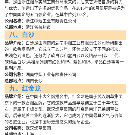
年，是由浙江烟草实施工商分离未来的，后来它凭借自身的努力
与优势，创造出了许多的优秀产品，在
2016
年的
8
月份更是被评为
了中国国企的五百强企业，在其中位列
178
名。
公司名称：
浙江中烟工业有限责任公司
总部地点：
浙江省杭州市
八、白沙
品牌介绍：
白沙是由湖南的湖南中烟工业有限责任公司所研制出
的一款香烟品牌，它成立于
1957
年，还为此设立了不同的档次，
由浅色到深色，还分为了软白沙和盒白沙以及精品一代、二代、
软精品白沙
;
高档系列则有红色和牌、紫色和牌、珍品白沙等等一
系列产品。
公司名称：
湖南中烟工业有限责任公司
总部地点：
湖南长沙
九、红金龙
品牌介绍：
在中国十大名烟排名中，红金龙是属于武汉烟草集团
旗下的一款香烟品牌，它的这款产品最早是创立于三十年代左
右，是属于卡标类型。武汉烟草集团的前身是南洋兄弟烟草公
司，后来随着企业的逐渐扩大，它也成为了中国最具名气与价值
的名族企业，也是中国历史最悠久的烟草企业。
公司名称：
武汉烟草集团
总部地点：
上海