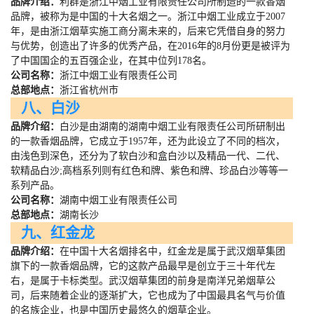
品牌介绍：
利群是浙江中烟工业有限责任公司所制造的一款香烟
品牌，被称为是中国的十大名烟之一。浙江中烟工业成立于
2007
年，是由浙江烟草实施工商分离未来的，后来它凭借自身的努力
与优势，创造出了许多的优秀产品，在
2016
年的
8
月份更是被评为
了中国国企的五百强企业，在其中位列
178
名。
公司名称：
浙江中烟工业有限责任公司
总部地点：
浙江省杭州市
八、白沙
品牌介绍：
白沙是由湖南的湖南中烟工业有限责任公司所研制出
的一款香烟品牌，它成立于
1957
年，还为此设立了不同的档次，
由浅色到深色，还分为了软白沙和盒白沙以及精品一代、二代、
软精品白沙
;
高档系列则有红色和牌、紫色和牌、珍品白沙等等一
系列产品。
公司名称：
湖南中烟工业有限责任公司
总部地点：
湖南长沙
九、红金龙
品牌介绍：
在中国十大名烟排名中，红金龙是属于武汉烟草集团
旗下的一款香烟品牌，它的这款产品最早是创立于三十年代左
右，是属于卡标类型。武汉烟草集团的前身是南洋兄弟烟草公
司，后来随着企业的逐渐扩大，它也成为了中国最具名气与价值
的名族企业，也是中国历史最悠久的烟草企业。