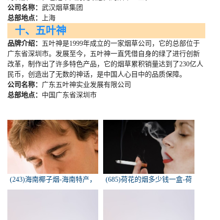
公司名称：
武汉烟草集团
总部地点：
上海
十、五叶神
品牌介绍：
五叶神是
1999
年成立的一家烟草公司，它的总部位于
广东省深圳市。发展至今，五叶神一直凭借自身的绿了进行创新
改革，制作出了许多特色产品，它的烟草累积销量达到了
230
亿人
民币，创造出了无数的神话，是中国人心目中的品质保障。
公司名称：
广东五叶神实业发展有限公司
总部地点：
中国广东省深圳市
(243)海南椰子烟-海南特产，
(685)荷花的烟多少钱一盒-荷
椰子香烟，槟榔香烟，叶子包
花烟多少钱一盒
的。可以抽...