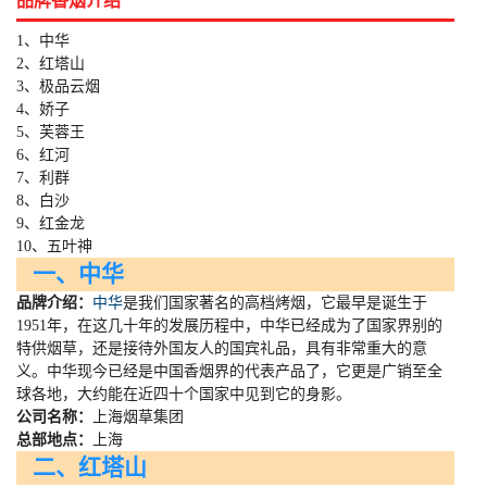
品牌香烟介绍
1、中华
2、红塔山
3、极品云烟
4、娇子
5、芙蓉王
6、红河
7、利群
8、白沙
9、红金龙
10、五叶神
一、中华
品牌介绍：
中华
是我们国家著名的高档烤烟，它最早是诞生于
1951
年，在这几十年的发展历程中，中华已经成为了国家界别的
特供烟草，还是接待外国友人的国宾礼品，具有非常重大的意
义。中华现今已经是中国香烟界的代表产品了，它更是广销至全
球各地，大约能在近四十个国家中见到它的身影。
公司名称：
上海烟草集团
总部地点：
上海
二、红塔山