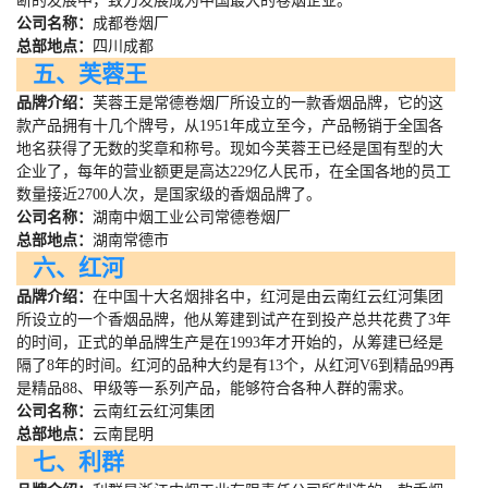
断的发展中，致力发展成为中国最大的卷烟企业。
公司名称：
成都卷烟厂
总部地点：
四川成都
五、芙蓉王
品牌介绍：
芙蓉王是常德卷烟厂所设立的一款香烟品牌，它的这
款产品拥有十几个牌号，从
1951
年成立至今，产品畅销于全国各
地名获得了无数的奖章和称号。现如今芙蓉王已经是国有型的大
企业了，每年的营业额更是高达
229
亿人民币，在全国各地的员工
数量接近
2700
人次，是国家级的香烟品牌了。
公司名称：
湖南中烟工业公司常德卷烟厂
总部地点：
湖南常德市
六、红河
品牌介绍：
在中国十大名烟排名中，红河是由云南红云红河集团
所设立的一个香烟品牌，他从筹建到试产在到投产总共花费了
3
年
的时间，正式的单品牌生产是在
1993
年才开始的，从筹建已经是
隔了
8
年的时间。红河的品种大约是有
13
个，从红河
V6
到精品
99
再
是精品
88
、甲级等一系列产品，能够符合各种人群的需求。
公司名称：
云南红云红河集团
总部地点：
云南昆明
七、利群