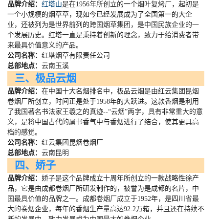
品牌介绍：
红塔山
是在
1956
年所创立的一个烟叶复烤厂，起初是
一个小规模的烟草草，现如今已经发展成为了全国第一的大企
业，还被列为是世界前列的跨国烟草集团，是中国民族企业的一
个发展历史。红塔一直是秉持着创新的理念，致力于给消费者带
来最具价值意义的产品。
公司名称：
红塔烟草有限责任公司
总部地点：
云南玉溪
三、极品云烟
品牌介绍：
在中国十大名烟排名中，极品云烟是由红云集团昆烟
卷烟厂所创立，时间正是处于
1958
年的大跃进。这款香烟是利用
了我国著名书法家王羲之的真迹
--
“云烟”两字，具有非常重大的意
义，是将中国古代的属书香气中与香烟进行了结合，使其更具高
档的感觉。
公司名称：
红云集团昆烟卷烟厂
总部地点：
云南昆明
四、娇子
品牌介绍：
娇子是这个品牌成立十周年所创立的一款战略性徐产
品，它是由成都卷烟厂所研发制作的，被誉为是成都的名片，中
国最具价值的品牌之一。成都卷烟厂成立于
1952
年，是四川省最
大的卷烟企业，每年的香烟生产量高达
92.2
万箱，并且还在持续不