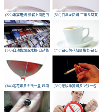
(222)婚宴用烟-婚宴上面用的
(560)百年龙凤烟-百年龙凤双
烟是怎样的
喜牌香烟
(140)自动售烟游戏机-自动售
(748)钻石荷花烟价格表-钻石
烟游戏机违法吗
荷花烟多少钱一包
(344)莲花烟多少钱一盒-越南
(330)老版雄狮烟多少钱一包-
莲花香烟这款多少钱一条？
雄狮烟多少钱一包了哦！