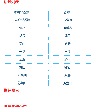
话题列表
烤烟型香烟
(3677)
香烟
(2046)
混合型香烟
(779)
万宝路
(331)
价格
(319)
黄鹤楼
(315)
都是
(272)
牌子
(193)
泰山
(183)
的是
(179)
一盒
(176)
玉溪
(172)
云烟
(169)
娇子
(167)
黄山
(162)
钻石
(161)
红塔山
(157)
双喜
(157)
卷烟厂
(154)
黄金叶
(151)
推荐资讯