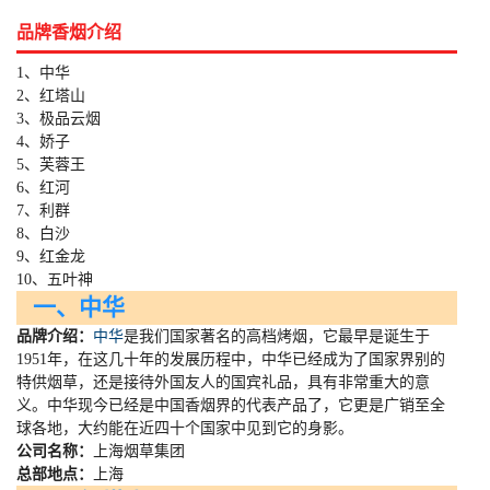
品牌香烟介绍
1、中华
2、红塔山
3、极品云烟
4、娇子
5、芙蓉王
6、红河
7、利群
8、白沙
9、红金龙
10、五叶神
一、中华
品牌介绍：
中华
是我们国家著名的高档烤烟，它最早是诞生于
1951
年，在这几十年的发展历程中，中华已经成为了国家界别的
特供烟草，还是接待外国友人的国宾礼品，具有非常重大的意
义。中华现今已经是中国香烟界的代表产品了，它更是广销至全
球各地，大约能在近四十个国家中见到它的身影。
公司名称：
上海烟草集团
总部地点：
上海