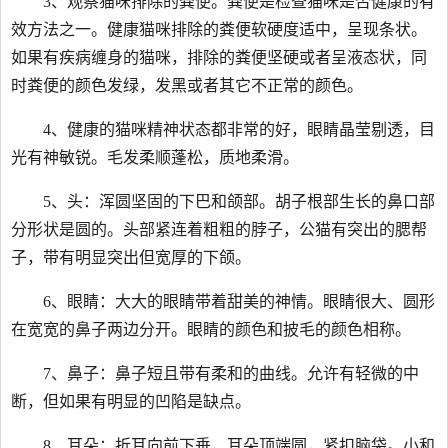
3、观察猫咪排除的粪便。粪便是检查猫咪是否健康的有
效方法之一。健康猫咪排除的粪便软硬度适中，呈现条状。
如果有疾病缠身的猫咪，排除的粪便坚硬或者呈液态状，同
时粪便的颜色发绿，发黑或者其它不正常的颜色。
4、健康的猫咪精神状态都非常的好，眼睛晶莹剔透，目
光有神敏锐。毛发柔顺蓬松，质地柔滑。
5、头：浑圆坚固的下巴和颌部。胡子根部生长的鼻口部
分形状是圆的。头部紧连着粗粗的脖子，公猫有突出的腮帮
子，带有明显突出但宽厚的下颌。
6、眼睛：大大的眼睛带着甜美的神情。眼睛很大、圆形
在宽宽的鼻子两边分开。眼睛的颜色和披毛的颜色相称。
7、鼻子：鼻子短且带有柔和的曲线。允许有轻微的中
断，但如果有明显的凹陷是缺点。
8、耳朵：折耳向前下垂，耳朵顶端圆，紧扣脑袋。小和