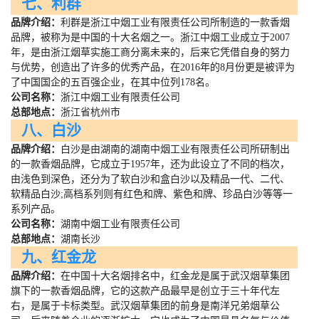
七、利群
品牌介绍：
利群是浙江中烟工业有限责任公司所制造的一款香烟
品牌，被称为是中国的十大名烟之一。浙江中烟工业成立于
2007
年，是由浙江烟草实施工商分离未来的，后来它凭借自身的努力
与优势，创造出了许多的优秀产品，在
2016
年的
8
月份更是被评为
了中国国企的五百强企业，在其中位列
178
名。
公司名称：
浙江中烟工业有限责任公司
总部地点：
浙江省杭州市
八、白沙
品牌介绍：
白沙是由湖南的湖南中烟工业有限责任公司所研制出
的一款香烟品牌，它成立于
1957
年，还为此设立了不同的档次，
由浅色到深色，还分为了软白沙和盒白沙以及精品一代、二代、
软精品白沙
;
高档系列则有红色和牌、紫色和牌、珍品白沙等等一
系列产品。
公司名称：
湖南中烟工业有限责任公司
总部地点：
湖南长沙
九、红金龙
品牌介绍：
在中国十大名烟排名中，红金龙是属于武汉烟草集团
旗下的一款香烟品牌，它的这款产品最早是创立于三十年代左
右，是属于卡标类型。武汉烟草集团的前身是南洋兄弟烟草公