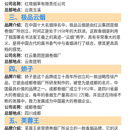
公司名称：
红塔烟草有限责任公司
总部地点：
云南玉溪
三、极品云烟
品牌介绍：
在中国十大名烟排名中，极品云烟是由红云集团昆烟
卷烟厂所创立，时间正是处于
1958
年的大跃进。这款香烟是利用
了我国著名书法家王羲之的真迹
--
“云烟”两字，具有非常重大的意
义，是将中国古代的属书香气中与香烟进行了结合，使其更具高
档的感觉。
公司名称：
红云集团昆烟卷烟厂
总部地点：
云南昆明
四、娇子
品牌介绍：
娇子是这个品牌成立十周年所创立的一款战略性徐产
品，它是由成都卷烟厂所研发制作的，被誉为是成都的名片，中
国最具价值的品牌之一。成都卷烟厂成立于
1952
年，是四川省最
大的卷烟企业，每年的香烟生产量高达
92.2
万箱，并且还在持续不
断的发展中，致力发展成为中国最大的卷烟企业。
公司名称：
成都卷烟厂
总部地点：
四川成都
五、芙蓉王
品牌介绍：
芙蓉王是常德卷烟厂所设立的一款香烟品牌，它的这