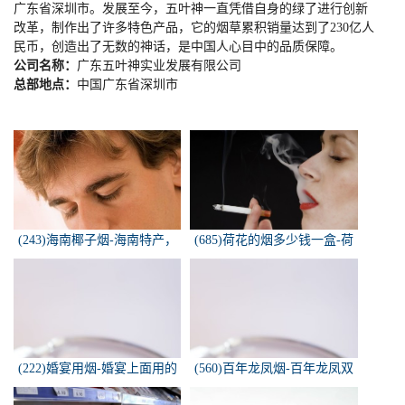
广东省深圳市。发展至今，五叶神一直凭借自身的绿了进行创新
改革，制作出了许多特色产品，它的烟草累积销量达到了
230
亿人
民币，创造出了无数的神话，是中国人心目中的品质保障。
公司名称：
广东五叶神实业发展有限公司
总部地点：
中国广东省深圳市
(243)海南椰子烟-海南特产，
(685)荷花的烟多少钱一盒-荷
椰子香烟，槟榔香烟，叶子包
花烟多少钱一盒
的。可以抽...
(222)婚宴用烟-婚宴上面用的
(560)百年龙凤烟-百年龙凤双
烟是怎样的
喜牌香烟