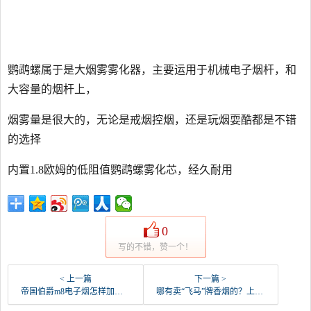
鹦鹉螺属于是大烟雾雾化器，主要运用于机械电子烟杆，和
大容量的烟杆上，
烟雾量是很大的，无论是戒烟控烟，还是玩烟耍酷都是不错
的选择
内置1.8欧姆的低阻值鹦鹉螺雾化芯，经久耐用
0
写的不错，赞一个！
< 上一篇
下一篇 >
帝国伯爵m8电子烟怎样加烟油？
哪有卖“飞马”牌香烟的？上海产的？