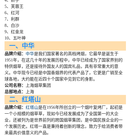
4、娇子
5、芙蓉王
6、红河
7、利群
8、白沙
9、红金龙
10、五叶神
一、中华
品牌介绍：
中华
是我们国家著名的高档烤烟，它最早是诞生于
1951
年，在这几十年的发展历程中，中华已经成为了国家界别的
特供烟草，还是接待外国友人的国宾礼品，具有非常重大的意
义。中华现今已经是中国香烟界的代表产品了，它更是广销至全
球各地，大约能在近四十个国家中见到它的身影。
公司名称：
上海烟草集团
总部地点：
上海
二、红塔山
品牌介绍：
红塔山
是在
1956
年所创立的一个烟叶复烤厂，起初是
一个小规模的烟草草，现如今已经发展成为了全国第一的大企
业，还被列为是世界前列的跨国烟草集团，是中国民族企业的一
个发展历史。红塔一直是秉持着创新的理念，致力于给消费者带
来最具价值意义的产品。