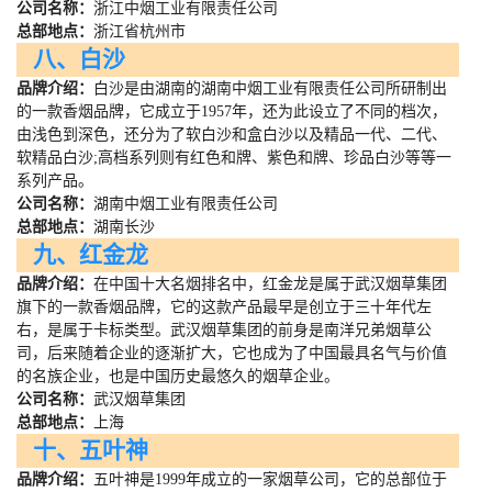
公司名称：
浙江中烟工业有限责任公司
总部地点：
浙江省杭州市
八、白沙
品牌介绍：
白沙是由湖南的湖南中烟工业有限责任公司所研制出
的一款香烟品牌，它成立于
1957
年，还为此设立了不同的档次，
由浅色到深色，还分为了软白沙和盒白沙以及精品一代、二代、
软精品白沙
;
高档系列则有红色和牌、紫色和牌、珍品白沙等等一
系列产品。
公司名称：
湖南中烟工业有限责任公司
总部地点：
湖南长沙
九、红金龙
品牌介绍：
在中国十大名烟排名中，红金龙是属于武汉烟草集团
旗下的一款香烟品牌，它的这款产品最早是创立于三十年代左
右，是属于卡标类型。武汉烟草集团的前身是南洋兄弟烟草公
司，后来随着企业的逐渐扩大，它也成为了中国最具名气与价值
的名族企业，也是中国历史最悠久的烟草企业。
公司名称：
武汉烟草集团
总部地点：
上海
十、五叶神
品牌介绍：
五叶神是
1999
年成立的一家烟草公司，它的总部位于