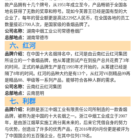
款产品拥有十几个牌号，从
1951
年成立至今，产品畅销于全国各
地名获得了无数的奖章和称号。现如今芙蓉王已经是国有型的大
企业了，每年的营业额更是高达
229
亿人民币，在全国各地的员工
数量接近
2700
人次，是国家级的香烟品牌了。
公司名称：
湖南中烟工业公司常德卷烟厂
总部地点：
湖南常德市
六、红河
品牌介绍：
在中国十大名烟排名中，红河是由云南红云红河集团
所设立的一个香烟品牌，他从筹建到试产在到投产总共花费了
3
年
的时间，正式的单品牌生产是在
1993
年才开始的，从筹建已经是
隔了
8
年的时间。红河的品种大约是有
13
个，从红河
V6
到精品
99
再
是精品
88
、甲级等一系列产品，能够符合各种人群的需求。
公司名称：
云南红云红河集团
总部地点：
云南昆明
七、利群
品牌介绍：
利群是浙江中烟工业有限责任公司所制造的一款香烟
品牌，被称为是中国的十大名烟之一。浙江中烟工业成立于
2007
年，是由浙江烟草实施工商分离未来的，后来它凭借自身的努力
与优势，创造出了许多的优秀产品，在
2016
年的
8
月份更是被评为
了中国国企的五百强企业，在其中位列
178
名。