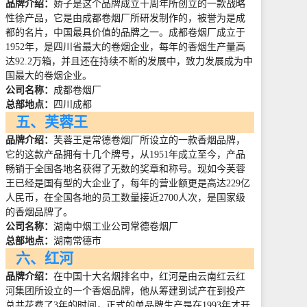
品牌介绍：
娇子是这个品牌成立十周年所创立的一款战略
性徐产品，它是由成都卷烟厂所研发制作的，被誉为是成
都的名片，中国最具价值的品牌之一。成都卷烟厂成立于
1952
年，是四川省最大的卷烟企业，每年的香烟生产量高
达
92.2
万箱，并且还在持续不断的发展中，致力发展成为中
国最大的卷烟企业。
公司名称：
成都卷烟厂
总部地点：
四川成都
五、芙蓉王
品牌介绍：
芙蓉王是常德卷烟厂所设立的一款香烟品牌，
它的这款产品拥有十几个牌号，从
1951
年成立至今，产品
畅销于全国各地名获得了无数的奖章和称号。现如今芙蓉
王已经是国有型的大企业了，每年的营业额更是高达
229
亿
人民币，在全国各地的员工数量接近
2700
人次，是国家级
的香烟品牌了。
公司名称：
湖南中烟工业公司常德卷烟厂
总部地点：
湖南常德市
六、红河
品牌介绍：
在中国十大名烟排名中，红河是由云南红云红
河集团所设立的一个香烟品牌，他从筹建到试产在到投产
总共花费了
3
年的时间，正式的单品牌生产是在
1993
年才开