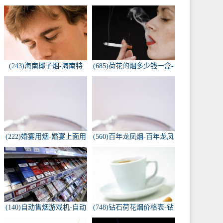
(243)海南椰子烟-海南特
(685)荷花的烟多少钱一盒-
产，椰子香烟，槟榔香
荷花烟多少钱一盒
烟，叶子包的。可以抽...
(222)婚宴用烟-婚宴上面用
(560)百年龙凤烟-百年龙凤
的烟是怎样的
双喜牌香烟
(140)自动售烟游戏机-自动
(748)钻石荷花烟价格表-钻
售烟游戏机违法吗
石荷花烟多少钱一包