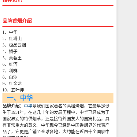
品牌香烟介绍
1、中华
2、红塔山
3、极品云烟
4、娇子
5、芙蓉王
6、红河
7、利群
8、白沙
9、红金龙
10、五叶神
一、中华
品牌介绍：
中华
是我们国家著名的高档烤烟，它最早是诞
生于
1951
年，在这几十年的发展历程中，中华已经成为了
国家界别的特供烟草，还是接待外国友人的国宾礼品，具
有非常重大的意义。中华现今已经是中国香烟界的代表产
品了，它更是广销至全球各地，大约能在近四十个国家中