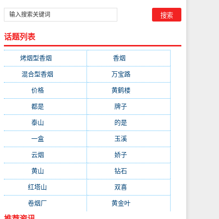
话题列表
烤烟型香烟
(3677)
香烟
(2046)
混合型香烟
(779)
万宝路
(331)
价格
(319)
黄鹤楼
(315)
都是
(272)
牌子
(193)
泰山
(183)
的是
(179)
一盒
(176)
玉溪
(172)
云烟
(169)
娇子
(167)
黄山
(162)
钻石
(161)
红塔山
(157)
双喜
(157)
卷烟厂
(154)
黄金叶
(151)
推荐资讯