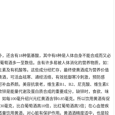
，还含有18种氨基酸，其中有8种是人体自身不能合成而又必
．葡萄酒多一至数倍。含有许多易被人体消化的营养物质，如：
生素及有机酸等。这些成分经贮存，最终使黄酒成为营养价值
黄酒，可活血祛寒、通经活络，有效抵御寒冷刺激，预防感
补血养颜。美容抗衰老，维生素B1、B2、尼克酸、维生素E
欲锌是能量代谢及蛋白质合成的重要成分，缺锌时，食欲、味
每100毫升绍兴元红黄酒含锌0.85毫克。所以饮用黄酒有促
～30毫克，比白葡萄酒高10倍，比红葡萄酒高5倍；在心血管疾
适量饮用黄酒，对心脏有保护作用。黄酒酒精度适中，也是较