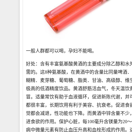
一般人群都可以喝，孕妇不能喝。
好处：
含有丰富氨基酸黄酒的主要成分除乙醇和水外
需的。这8种氨基酸，在黄酒中的含量比同量啤酒
糊精．麦芽糖、葡萄糖、脂类．甘油、高级醇、维
极高的低酒精度饮品。黄酒舒筋活血气，冬天温饮
冒。适量常饮有助于血液循环，促进新陈代谢，并可
都很丰富，长期饮用有利于美容、抗衰老。促进食
觉都会减退，性功能也下降。而黄酒中锌含量不少，如
进食欲的作用。保护心脏，每100毫升含镁量为20
病中微量元素有防止血压升高和血栓形成的作用。