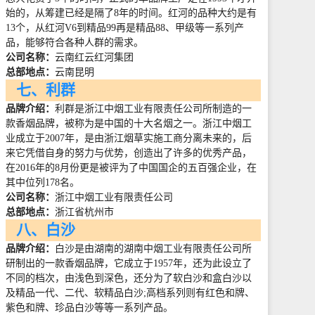
始的，从筹建已经是隔了
8
年的时间。红河的品种大约是有
13
个，从红河
V6
到精品
99
再是精品
88
、甲级等一系列产
品，能够符合各种人群的需求。
公司名称：
云南红云红河集团
总部地点：
云南昆明
七、利群
品牌介绍：
利群是浙江中烟工业有限责任公司所制造的一
款香烟品牌，被称为是中国的十大名烟之一。浙江中烟工
业成立于
2007
年，是由浙江烟草实施工商分离未来的，后
来它凭借自身的努力与优势，创造出了许多的优秀产品，
在
2016
年的
8
月份更是被评为了中国国企的五百强企业，在
其中位列
178
名。
公司名称：
浙江中烟工业有限责任公司
总部地点：
浙江省杭州市
八、白沙
品牌介绍：
白沙是由湖南的湖南中烟工业有限责任公司所
研制出的一款香烟品牌，它成立于
1957
年，还为此设立了
不同的档次，由浅色到深色，还分为了软白沙和盒白沙以
及精品一代、二代、软精品白沙
;
高档系列则有红色和牌、
紫色和牌、珍品白沙等等一系列产品。