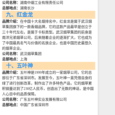
公司名称：
湖南中烟工业有限责任公司
总部地点：
湖南长沙
九、红金龙
品牌介绍：
在中国十大名烟排名中，红金龙是属于武汉烟
草集团旗下的一款香烟品牌，它的这款产品最早是创立于
三十年代左右，是属于卡标类型。武汉烟草集团的前身是
南洋兄弟烟草公司，后来随着企业的逐渐扩大，它也成为
了中国最具名气与价值的名族企业，也是中国历史最悠久
的烟草企业。
公司名称：
武汉烟草集团
总部地点：
上海
十、五叶神
品牌介绍：
五叶神是
1999
年成立的一家烟草公司，它的总
部位于广东省深圳市。发展至今，五叶神一直凭借自身的
绿了进行创新改革，制作出了许多特色产品，它的烟草累
积销量达到了
230
亿人民币，创造出了无数的神话，是中国
人心目中的品质保障。
公司名称：
广东五叶神实业发展有限公司
总部地点：
中国广东省深圳市