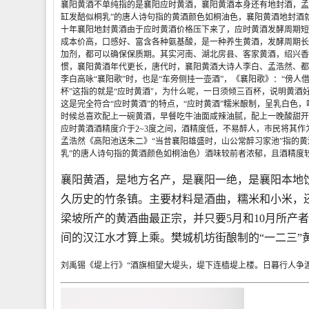
襄阳黄酒不单纯指的是襄阳应时黄酒，襄阳黄酒本身还有地封酒，孟
缸发醅似桐乳”的唐人诗句指的黄酒颜色如桐油色，襄阳黄酒地封酒
十年襄阳地封黄酒由于应时黄酒价格压下来了，应时黄酒发酵周期短
成本价高，口感好、富含各种氨基酸，是一种养生黄酒，发酵周期长
加剂，都可以确保保质期。其实河南、湖北房县、客家黄酒，绍兴香
惯，襄阳黄酒年代更长，唐代时，襄阳黄酒大诗人李白、孟浩然、都
李白高咏“襄阳歌”时，也是“车旁侧挂一壶酒”，《襄阳歌》：“傍
杯”这指的就是“应时黄酒"，为什么呢，一日须倾三百杯，说明黄酒
这是完全符合“应时黄酒”的特点，“应时黄酒”糯米酿制，呈乳白色
时候总喜欢配上一碗黄酒，早餐吃牛油面咸辣油腻，配上一晚酸甜开
应时黄酒酒精度介于2~3度之间，酒精度低，不易醉人，市民将其作
孟浩然《高阳池送朱二》“当昔襄阳雄盛时，山公常醉习家池”指的黄
乳”的唐人诗句指的黄酒颜色如桐油色）酒味较前者浓郁，且酒精度较高
襄阳黄酒，是地方名产，是襄阳一绝，是襄阳本地饮
久历史的竹条镇。主要材料是酒曲，糯米和小米，
梁坡所产的黄酒曲最正宗，并只要5月和10月所产
间的汉江水才算上乘。樊城机坊街酿制的“一二三”
刘禹锡《堤上行》“酒旗相望大堤头，堤下连樯堤上楼。日暮行人争