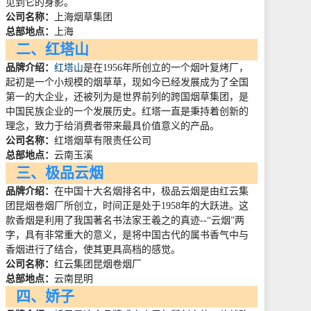
见到它的身影。
公司名称：
上海烟草集团
总部地点：
上海
二、红塔山
品牌介绍：
红塔山
是在
1956
年所创立的一个烟叶复烤厂，
起初是一个小规模的烟草草，现如今已经发展成为了全国
第一的大企业，还被列为是世界前列的跨国烟草集团，是
中国民族企业的一个发展历史。红塔一直是秉持着创新的
理念，致力于给消费者带来最具价值意义的产品。
公司名称：
红塔烟草有限责任公司
总部地点：
云南玉溪
三、极品云烟
品牌介绍：
在中国十大名烟排名中，极品云烟是由红云集
团昆烟卷烟厂所创立，时间正是处于
1958
年的大跃进。这
款香烟是利用了我国著名书法家王羲之的真迹
--
“云烟”两
字，具有非常重大的意义，是将中国古代的属书香气中与
香烟进行了结合，使其更具高档的感觉。
公司名称：
红云集团昆烟卷烟厂
总部地点：
云南昆明
四、娇子