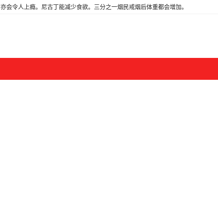
亦会令人上瘾。尼古丁能减少食欲。三分之一烟民戒烟后体重都会增加。