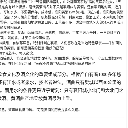
浩然《高阳池送朱二》“当昔襄阳雄盛时，山公常醉习家池”指的黄酒后劲大，“玉
就是含有以上特点，唐代黄酒出名并不只是襄阳应时黄酒，还有襄阳地封酒，近几
，可加水多，不需要保存，成本低，襄阳黄酒15年前5毛，现在5毛。襄阳地封黄酒
，保证了酵母菌充分发酵，氨基酸充分分解，利用双曲、叠酒工艺，不用加如何添
雪等，口感都和襄阳地封黄酒口感、工艺差不多，适合中原地区大部分人的生活习
酷爱襄阳黄酒，
人借问笑何事，笑杀山公醉似泥。鸬鹚杓，鹦鹉杯，百年三万六千日，一日须倾三百
好喝，喝的多，才笑杀山公醉似泥。
，味酸甜，有浓郁酒香，特别好喝在襄阳，人们喜欢在吃当地特色早餐——牛油面的
胃的黄酒，那可是相当的惬意!绝妙的搭配！
为早点饮料，每天必饮。
酒后劲大，符合襄阳地封黄酒特色，双曲i发酵，酿制后呈黄色，（“玉缸发醅似桐
，在14~16度之间。“三碗不过岗”“见风倒“指襄阳黄酒的厉害。
食文化及酒文化的重要组成部分。相传产自有着1000多年悠
还有江水或者泉水，按老者说法，酒曲只有樊城以西30公里的
者。而用水的条件更是近乎苛刻：只有襄阳城小北门和大北门之
黄酒、黄酒曲产地梁坡黄酒最为上乘。
渡急，桨声幽轧满中流。”可见黄酒的历史是多么久远。