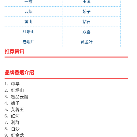
一盒
(176)
玉溪
(172)
云烟
(169)
娇子
(167)
黄山
(162)
钻石
(161)
红塔山
(157)
双喜
(157)
卷烟厂
(154)
黄金叶
(151)
推荐资讯
品牌香烟介绍
1、中华
2、红塔山
3、极品云烟
4、娇子
5、芙蓉王
6、红河
7、利群
8、白沙
9、红金龙