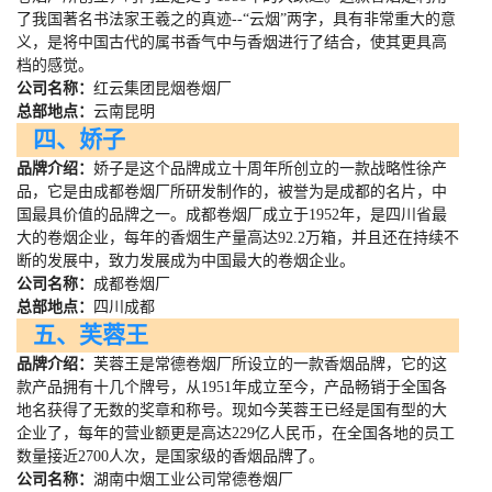
了我国著名书法家王羲之的真迹
--
“云烟”两字，具有非常重大的意
义，是将中国古代的属书香气中与香烟进行了结合，使其更具高
档的感觉。
公司名称：
红云集团昆烟卷烟厂
总部地点：
云南昆明
四、娇子
品牌介绍：
娇子是这个品牌成立十周年所创立的一款战略性徐产
品，它是由成都卷烟厂所研发制作的，被誉为是成都的名片，中
国最具价值的品牌之一。成都卷烟厂成立于
1952
年，是四川省最
大的卷烟企业，每年的香烟生产量高达
92.2
万箱，并且还在持续不
断的发展中，致力发展成为中国最大的卷烟企业。
公司名称：
成都卷烟厂
总部地点：
四川成都
五、芙蓉王
品牌介绍：
芙蓉王是常德卷烟厂所设立的一款香烟品牌，它的这
款产品拥有十几个牌号，从
1951
年成立至今，产品畅销于全国各
地名获得了无数的奖章和称号。现如今芙蓉王已经是国有型的大
企业了，每年的营业额更是高达
229
亿人民币，在全国各地的员工
数量接近
2700
人次，是国家级的香烟品牌了。
公司名称：
湖南中烟工业公司常德卷烟厂