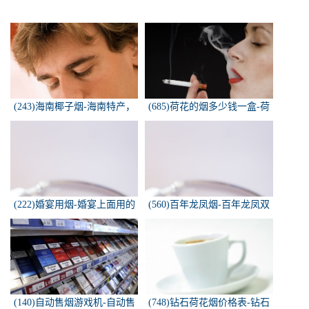
(243)海南椰子烟-海南特产，
(685)荷花的烟多少钱一盒-荷
椰子香烟，槟榔香烟，叶子包
花烟多少钱一盒
的。可以抽...
(222)婚宴用烟-婚宴上面用的
(560)百年龙凤烟-百年龙凤双
烟是怎样的
喜牌香烟
(140)自动售烟游戏机-自动售
(748)钻石荷花烟价格表-钻石