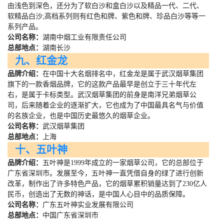
由浅色到深色，还分为了软白沙和盒白沙以及精品一代、二代、
软精品白沙
;
高档系列则有红色和牌、紫色和牌、珍品白沙等等一
系列产品。
公司名称：
湖南中烟工业有限责任公司
总部地点：
湖南长沙
九、红金龙
品牌介绍：
在中国十大名烟排名中，红金龙是属于武汉烟草集团
旗下的一款香烟品牌，它的这款产品最早是创立于三十年代左
右，是属于卡标类型。武汉烟草集团的前身是南洋兄弟烟草公
司，后来随着企业的逐渐扩大，它也成为了中国最具名气与价值
的名族企业，也是中国历史最悠久的烟草企业。
公司名称：
武汉烟草集团
总部地点：
上海
十、五叶神
品牌介绍：
五叶神是
1999
年成立的一家烟草公司，它的总部位于
广东省深圳市。发展至今，五叶神一直凭借自身的绿了进行创新
改革，制作出了许多特色产品，它的烟草累积销量达到了
230
亿人
民币，创造出了无数的神话，是中国人心目中的品质保障。
公司名称：
广东五叶神实业发展有限公司
总部地点：
中国广东省深圳市