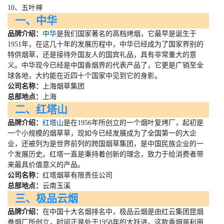
10、五叶神
一、中华
品牌介绍：
中华
是我们国家著名的高档烤烟，它最早是诞生于
1951
年，在这几十年的发展历程中，中华已经成为了国家界别的
特供烟草，还是接待外国友人的国宾礼品，具有非常重大的意
义。中华现今已经是中国香烟界的代表产品了，它更是广销至全
球各地，大约能在近四十个国家中见到它的身影。
公司名称：
上海烟草集团
总部地点：
上海
二、红塔山
品牌介绍：
红塔山
是在
1956
年所创立的一个烟叶复烤厂，起初是
一个小规模的烟草草，现如今已经发展成为了全国第一的大企
业，还被列为是世界前列的跨国烟草集团，是中国民族企业的一
个发展历史。红塔一直是秉持着创新的理念，致力于给消费者带
来最具价值意义的产品。
公司名称：
红塔烟草有限责任公司
总部地点：
云南玉溪
三、极品云烟
品牌介绍：
在中国十大名烟排名中，极品云烟是由红云集团昆烟
卷烟厂所创立，时间正是处于
1958
年的大跃进。这款香烟是利用