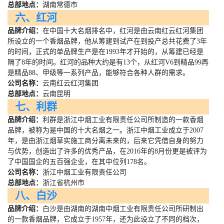
总部地点：
湖南常德市
六、红河
品牌介绍：
在中国十大名烟排名中，红河是由云南红云红河集团
所设立的一个香烟品牌，他从筹建到试产在到投产总共花费了
3
年
的时间，正式的单品牌生产是在
1993
年才开始的，从筹建已经是
隔了
8
年的时间。红河的品种大约是有
13
个，从红河
V6
到精品
99
再
是精品
88
、甲级等一系列产品，能够符合各种人群的需求。
公司名称：
云南红云红河集团
总部地点：
云南昆明
七、利群
品牌介绍：
利群是浙江中烟工业有限责任公司所制造的一款香烟
品牌，被称为是中国的十大名烟之一。浙江中烟工业成立于
2007
年，是由浙江烟草实施工商分离未来的，后来它凭借自身的努力
与优势，创造出了许多的优秀产品，在
2016
年的
8
月份更是被评为
了中国国企的五百强企业，在其中位列
178
名。
公司名称：
浙江中烟工业有限责任公司
总部地点：
浙江省杭州市
八、白沙
品牌介绍：
白沙是由湖南的湖南中烟工业有限责任公司所研制出
的一款香烟品牌，它成立于
1957
年，还为此设立了不同的档次，