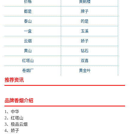
价格
(319)
黄鹤楼
(315)
都是
(272)
牌子
(193)
泰山
(183)
的是
(179)
一盒
(176)
玉溪
(172)
云烟
(169)
娇子
(167)
黄山
(162)
钻石
(161)
红塔山
(157)
双喜
(157)
卷烟厂
(154)
黄金叶
(151)
推荐资讯
品牌香烟介绍
1、中华
2、红塔山
3、极品云烟
4、娇子