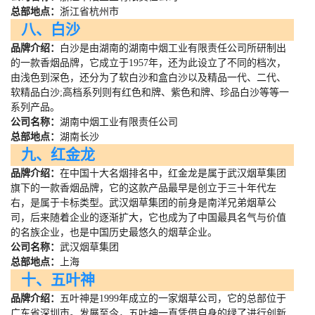
总部地点：
浙江省杭州市
八、白沙
品牌介绍：
白沙是由湖南的湖南中烟工业有限责任公司所研制出
的一款香烟品牌，它成立于
1957
年，还为此设立了不同的档次，
由浅色到深色，还分为了软白沙和盒白沙以及精品一代、二代、
软精品白沙
;
高档系列则有红色和牌、紫色和牌、珍品白沙等等一
系列产品。
公司名称：
湖南中烟工业有限责任公司
总部地点：
湖南长沙
九、红金龙
品牌介绍：
在中国十大名烟排名中，红金龙是属于武汉烟草集团
旗下的一款香烟品牌，它的这款产品最早是创立于三十年代左
右，是属于卡标类型。武汉烟草集团的前身是南洋兄弟烟草公
司，后来随着企业的逐渐扩大，它也成为了中国最具名气与价值
的名族企业，也是中国历史最悠久的烟草企业。
公司名称：
武汉烟草集团
总部地点：
上海
十、五叶神
品牌介绍：
五叶神是
1999
年成立的一家烟草公司，它的总部位于
广东省深圳市。发展至今，五叶神一直凭借自身的绿了进行创新