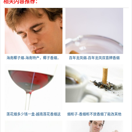
相关内容推荐：
海南椰子烟-海南特产，椰子香烟，
百年龙凤烟-百年龙凤双喜牌香烟
槟榔
莲花烟多少钱一盒-越南莲花香烟这
烟柜子-香烟柜不放香烟了能改其他