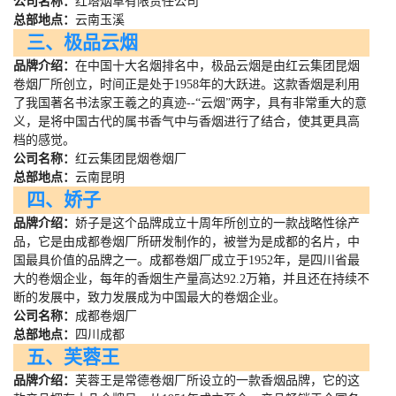
公司名称：
红塔烟草有限责任公司
总部地点：
云南玉溪
三、极品云烟
品牌介绍：
在中国十大名烟排名中，极品云烟是由红云集团昆烟
卷烟厂所创立，时间正是处于
1958
年的大跃进。这款香烟是利用
了我国著名书法家王羲之的真迹
--
“云烟”两字，具有非常重大的意
义，是将中国古代的属书香气中与香烟进行了结合，使其更具高
档的感觉。
公司名称：
红云集团昆烟卷烟厂
总部地点：
云南昆明
四、娇子
品牌介绍：
娇子是这个品牌成立十周年所创立的一款战略性徐产
品，它是由成都卷烟厂所研发制作的，被誉为是成都的名片，中
国最具价值的品牌之一。成都卷烟厂成立于
1952
年，是四川省最
大的卷烟企业，每年的香烟生产量高达
92.2
万箱，并且还在持续不
断的发展中，致力发展成为中国最大的卷烟企业。
公司名称：
成都卷烟厂
总部地点：
四川成都
五、芙蓉王
品牌介绍：
芙蓉王是常德卷烟厂所设立的一款香烟品牌，它的这