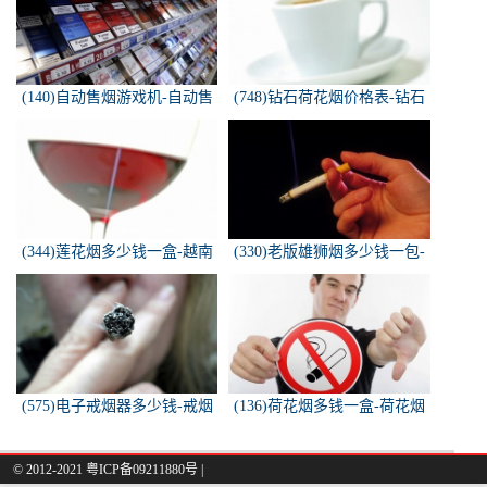
(140)自动售烟游戏机-自动售
(748)钻石荷花烟价格表-钻石
烟游戏机违法吗
荷花烟多少钱一包
(344)莲花烟多少钱一盒-越南
(330)老版雄狮烟多少钱一包-
莲花香烟这款多少钱一条？
雄狮烟多少钱一包了哦！
(575)电子戒烟器多少钱-戒烟
(136)荷花烟多钱一盒-荷花烟
器一般多少钱
多少钱一盒
© 2012-2021 粤ICP备09211880号 |