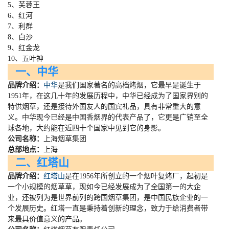
5、芙蓉王
6、红河
7、利群
8、白沙
9、红金龙
10、五叶神
一、中华
品牌介绍：
中华
是我们国家著名的高档烤烟，它最早是诞生于
1951
年，在这几十年的发展历程中，中华已经成为了国家界别的
特供烟草，还是接待外国友人的国宾礼品，具有非常重大的意
义。中华现今已经是中国香烟界的代表产品了，它更是广销至全
球各地，大约能在近四十个国家中见到它的身影。
公司名称：
上海烟草集团
总部地点：
上海
二、红塔山
品牌介绍：
红塔山
是在
1956
年所创立的一个烟叶复烤厂，起初是
一个小规模的烟草草，现如今已经发展成为了全国第一的大企
业，还被列为是世界前列的跨国烟草集团，是中国民族企业的一
个发展历史。红塔一直是秉持着创新的理念，致力于给消费者带
来最具价值意义的产品。