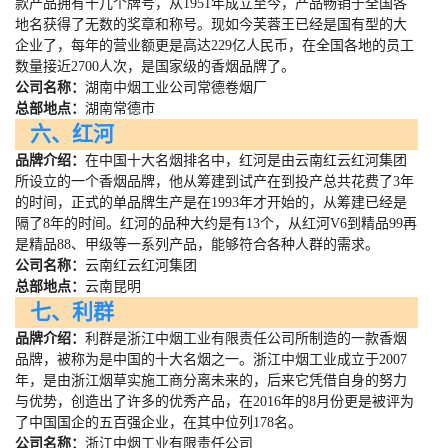
款产品拥有十几个牌号，从
1951
年成立至今，产品畅销于全国各
地名获得了无数的奖章和称号。现如今芙蓉王已经是国有型的大
企业了，每年的营业额更是高达
229
亿人民币，在全国各地的员工
数量接近
2700
人次，是国家级的香烟品牌了。
公司名称：
湖南中烟工业公司常德卷烟厂
总部地点：
湖南常德市
六、红河
品牌介绍：
在中国十大名烟排名中，红河是由云南红云红河集团
所设立的一个香烟品牌，他从筹建到试产在到投产总共花费了
3
年
的时间，正式的单品牌生产是在
1993
年才开始的，从筹建已经是
隔了
8
年的时间。红河的品种大约是有
13
个，从红河
V6
到精品
99
再
是精品
88
、甲级等一系列产品，能够符合各种人群的需求。
公司名称：
云南红云红河集团
总部地点：
云南昆明
七、利群
品牌介绍：
利群是浙江中烟工业有限责任公司所制造的一款香烟
品牌，被称为是中国的十大名烟之一。浙江中烟工业成立于
2007
年，是由浙江烟草实施工商分离未来的，后来它凭借自身的努力
与优势，创造出了许多的优秀产品，在
2016
年的
8
月份更是被评为
了中国国企的五百强企业，在其中位列
178
名。
公司名称：
浙江中烟工业有限责任公司