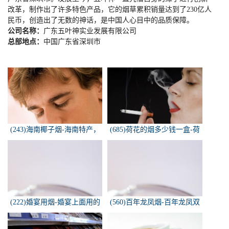
改革，制作出了许多特色产品，它的烟草累积销量达到了
230
亿人
民币，创造出了无数的神话，是中国人心目中的品质保障。
公司名称：
广东五叶神实业发展有限公司
总部地点：
中国广东省深圳市
(243)海南椰子烟-海南特产，
(685)荷花的烟多少钱一盒-荷
椰子香烟，槟榔香烟，叶子包
花烟多少钱一盒
的。可以抽...
(222)婚宴用烟-婚宴上面用的
(560)百年龙凤烟-百年龙凤双
烟是怎样的
喜牌香烟