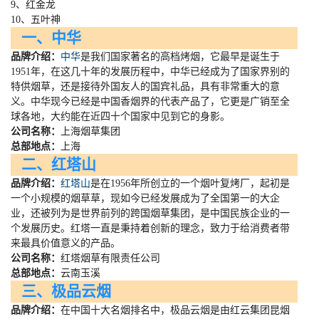
9、红金龙
10、五叶神
一、中华
品牌介绍：
中华
是我们国家著名的高档烤烟，它最早是诞生于
1951
年，在这几十年的发展历程中，中华已经成为了国家界别的
特供烟草，还是接待外国友人的国宾礼品，具有非常重大的意
义。中华现今已经是中国香烟界的代表产品了，它更是广销至全
球各地，大约能在近四十个国家中见到它的身影。
公司名称：
上海烟草集团
总部地点：
上海
二、红塔山
品牌介绍：
红塔山
是在
1956
年所创立的一个烟叶复烤厂，起初是
一个小规模的烟草草，现如今已经发展成为了全国第一的大企
业，还被列为是世界前列的跨国烟草集团，是中国民族企业的一
个发展历史。红塔一直是秉持着创新的理念，致力于给消费者带
来最具价值意义的产品。
公司名称：
红塔烟草有限责任公司
总部地点：
云南玉溪
三、极品云烟
品牌介绍：
在中国十大名烟排名中，极品云烟是由红云集团昆烟