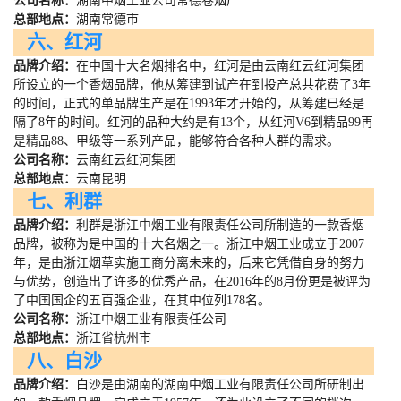
公司名称：
湖南中烟工业公司常德卷烟厂
总部地点：
湖南常德市
六、红河
品牌介绍：
在中国十大名烟排名中，红河是由云南红云红河集团
所设立的一个香烟品牌，他从筹建到试产在到投产总共花费了
3
年
的时间，正式的单品牌生产是在
1993
年才开始的，从筹建已经是
隔了
8
年的时间。红河的品种大约是有
13
个，从红河
V6
到精品
99
再
是精品
88
、甲级等一系列产品，能够符合各种人群的需求。
公司名称：
云南红云红河集团
总部地点：
云南昆明
七、利群
品牌介绍：
利群是浙江中烟工业有限责任公司所制造的一款香烟
品牌，被称为是中国的十大名烟之一。浙江中烟工业成立于
2007
年，是由浙江烟草实施工商分离未来的，后来它凭借自身的努力
与优势，创造出了许多的优秀产品，在
2016
年的
8
月份更是被评为
了中国国企的五百强企业，在其中位列
178
名。
公司名称：
浙江中烟工业有限责任公司
总部地点：
浙江省杭州市
八、白沙
品牌介绍：
白沙是由湖南的湖南中烟工业有限责任公司所研制出