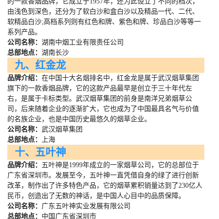
的一款香烟品牌，它成立于
1957
年，还为此设立了不同的档次，
由浅色到深色，还分为了软白沙和盒白沙以及精品一代、二代、
软精品白沙
;
高档系列则有红色和牌、紫色和牌、珍品白沙等等一
系列产品。
公司名称：
湖南中烟工业有限责任公司
总部地点：
湖南长沙
九、红金龙
品牌介绍：
在中国十大名烟排名中，红金龙是属于武汉烟草集团
旗下的一款香烟品牌，它的这款产品最早是创立于三十年代左
右，是属于卡标类型。武汉烟草集团的前身是南洋兄弟烟草公
司，后来随着企业的逐渐扩大，它也成为了中国最具名气与价值
的名族企业，也是中国历史最悠久的烟草企业。
公司名称：
武汉烟草集团
总部地点：
上海
十、五叶神
品牌介绍：
五叶神是
1999
年成立的一家烟草公司，它的总部位于
广东省深圳市。发展至今，五叶神一直凭借自身的绿了进行创新
改革，制作出了许多特色产品，它的烟草累积销量达到了
230
亿人
民币，创造出了无数的神话，是中国人心目中的品质保障。
公司名称：
广东五叶神实业发展有限公司
总部地点：
中国广东省深圳市