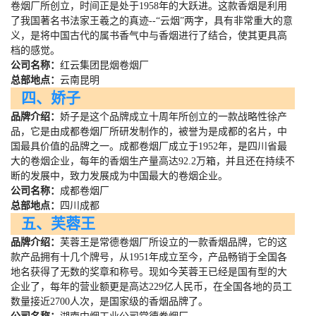
卷烟厂所创立，时间正是处于
1958
年的大跃进。这款香烟是利用
了我国著名书法家王羲之的真迹
--
“云烟”两字，具有非常重大的意
义，是将中国古代的属书香气中与香烟进行了结合，使其更具高
档的感觉。
公司名称：
红云集团昆烟卷烟厂
总部地点：
云南昆明
四、娇子
品牌介绍：
娇子是这个品牌成立十周年所创立的一款战略性徐产
品，它是由成都卷烟厂所研发制作的，被誉为是成都的名片，中
国最具价值的品牌之一。成都卷烟厂成立于
1952
年，是四川省最
大的卷烟企业，每年的香烟生产量高达
92.2
万箱，并且还在持续不
断的发展中，致力发展成为中国最大的卷烟企业。
公司名称：
成都卷烟厂
总部地点：
四川成都
五、芙蓉王
品牌介绍：
芙蓉王是常德卷烟厂所设立的一款香烟品牌，它的这
款产品拥有十几个牌号，从
1951
年成立至今，产品畅销于全国各
地名获得了无数的奖章和称号。现如今芙蓉王已经是国有型的大
企业了，每年的营业额更是高达
229
亿人民币，在全国各地的员工
数量接近
2700
人次，是国家级的香烟品牌了。