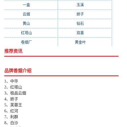
一盒
(176)
玉溪
(172)
云烟
(169)
娇子
(167)
黄山
(162)
钻石
(161)
红塔山
(157)
双喜
(157)
卷烟厂
(154)
黄金叶
(151)
推荐资讯
品牌香烟介绍
1、中华
2、红塔山
3、极品云烟
4、娇子
5、芙蓉王
6、红河
7、利群
8、白沙