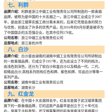
七、利群
品牌介绍：
利群是浙江中烟工业有限责任公司所制造的一款香烟
品牌，被称为是中国的十大名烟之一。浙江中烟工业成立于
2007
年，是由浙江烟草实施工商分离未来的，后来它凭借自身的努力
与优势，创造出了许多的优秀产品，在
2016
年的
8
月份更是被评为
了中国国企的五百强企业，在其中位列
178
名。
公司名称：
浙江中烟工业有限责任公司
总部地点：
浙江省杭州市
八、白沙
品牌介绍：
白沙是由湖南的湖南中烟工业有限责任公司所研制出
的一款香烟品牌，它成立于
1957
年，还为此设立了不同的档次，
由浅色到深色，还分为了软白沙和盒白沙以及精品一代、二代、
软精品白沙
;
高档系列则有红色和牌、紫色和牌、珍品白沙等等一
系列产品。
公司名称：
湖南中烟工业有限责任公司
总部地点：
湖南长沙
九、红金龙
品牌介绍：
在中国十大名烟排名中，红金龙是属于武汉烟草集团
旗下的一款香烟品牌，它的这款产品最早是创立于三十年代左
右，是属于卡标类型。武汉烟草集团的前身是南洋兄弟烟草公