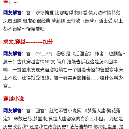
美，...
网友解答：
答：沙场掳爱 比那啥俘虏好看 情到浓时情转薄
凤凰图腾 很虐心很经典 孽藤缘 王爷攻（妖孽）道士受 以上
都不错哟～慢慢看吧
求文,穿越----------加分
网友解答：
答：(*^__^*)...嘻嘻 是《后湮宫》 作者：也顾偕~
属于：古代穿越言情NP文 简介 谁能告诉我这是怎么回事
啊，一觉醒来发现光溜溜地躺在一个雕着奇怪的兽型寒冰床
上不说，还得饱受摧残，被一群美男簇拥着……哇什么叫少
宫...
穿越小说
网友解答：
答：回答：红袖添香小说网 《梦落大唐:繁花落
定》 命数已尽,梦醒来,竟是大唐容家的白痴三小姐。 到底是
历史改变我? 还是我在改变历史? 茫茫浩劫中,缈缈红尘里, 是