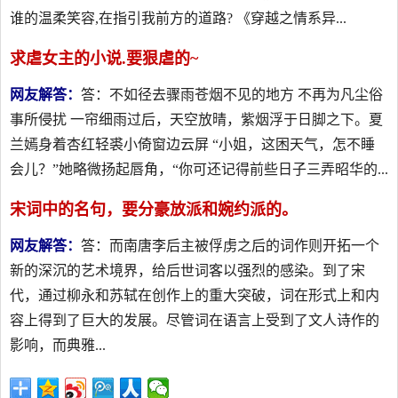
谁的温柔笑容,在指引我前方的道路? 《穿越之情系异...
求虐女主的小说.要狠虐的~
网友解答：
答：不如径去骤雨苍烟不见的地方 不再为凡尘俗
事所侵扰 一帘细雨过后，天空放晴，紫烟浮于日脚之下。夏
兰嫣身着杏红轻裘小倚窗边云屏 “小姐，这困天气，怎不睡
会儿？”她略微扬起唇角，“你可还记得前些日子三弄昭华的...
宋词中的名句，要分豪放派和婉约派的。
网友解答：
答：而南唐李后主被俘虏之后的词作则开拓一个
新的深沉的艺术境界，给后世词客以强烈的感染。到了宋
代，通过柳永和苏轼在创作上的重大突破，词在形式上和内
容上得到了巨大的发展。尽管词在语言上受到了文人诗作的
影响，而典雅...