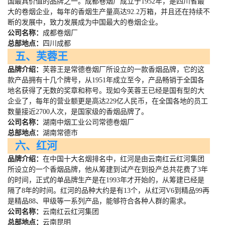
国最具价值的品牌之一。成都卷烟厂成立于
1952
年，是四川省最
大的卷烟企业，每年的香烟生产量高达
92.2
万箱，并且还在持续不
断的发展中，致力发展成为中国最大的卷烟企业。
公司名称：
成都卷烟厂
总部地点：
四川成都
五、芙蓉王
品牌介绍：
芙蓉王是常德卷烟厂所设立的一款香烟品牌，它的这
款产品拥有十几个牌号，从
1951
年成立至今，产品畅销于全国各
地名获得了无数的奖章和称号。现如今芙蓉王已经是国有型的大
企业了，每年的营业额更是高达
229
亿人民币，在全国各地的员工
数量接近
2700
人次，是国家级的香烟品牌了。
公司名称：
湖南中烟工业公司常德卷烟厂
总部地点：
湖南常德市
六、红河
品牌介绍：
在中国十大名烟排名中，红河是由云南红云红河集团
所设立的一个香烟品牌，他从筹建到试产在到投产总共花费了
3
年
的时间，正式的单品牌生产是在
1993
年才开始的，从筹建已经是
隔了
8
年的时间。红河的品种大约是有
13
个，从红河
V6
到精品
99
再
是精品
88
、甲级等一系列产品，能够符合各种人群的需求。
公司名称：
云南红云红河集团
总部地点：
云南昆明