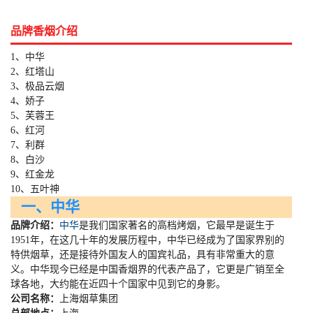
品牌香烟介绍
1、中华
2、红塔山
3、极品云烟
4、娇子
5、芙蓉王
6、红河
7、利群
8、白沙
9、红金龙
10、五叶神
一、中华
品牌介绍：
中华
是我们国家著名的高档烤烟，它最早是诞生于
1951
年，在这几十年的发展历程中，中华已经成为了国家界别的
特供烟草，还是接待外国友人的国宾礼品，具有非常重大的意
义。中华现今已经是中国香烟界的代表产品了，它更是广销至全
球各地，大约能在近四十个国家中见到它的身影。
公司名称：
上海烟草集团