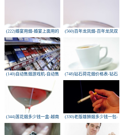
的。可以抽...
(222)婚宴用烟-婚宴上面用的
(560)百年龙凤烟-百年龙凤双
烟是怎样的
喜牌香烟
(140)自动售烟游戏机-自动售
(748)钻石荷花烟价格表-钻石
烟游戏机违法吗
荷花烟多少钱一包
(344)莲花烟多少钱一盒-越南
(330)老版雄狮烟多少钱一包-
莲花香烟这款多少钱一条？
雄狮烟多少钱一包了哦！