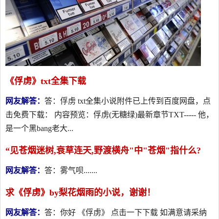
《俘虏》txt全集下载
网友解答：
答：俘虏 txt全集小说附件已上传到百度网盘，点
击免费下载： 内容预览：俘虏(无糖绿)最新章节TXT----- 他，
是一个黑bang老大...
“见苍烟迷树,衰草连天,野渡横舟"中"苍烟"指什么?
网友解答：
答：雾气呗.......
求《俘虏》by梨花烟雨的小说，谢谢！
网友解答：
答：你好 《俘虏》 点击一下下载 如满意请采纳