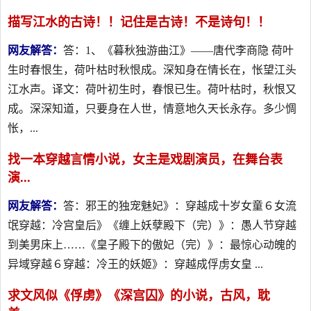
描写江水的古诗！！记住是古诗！不是诗句！！
网友解答：
答：1、《暮秋独游曲江》——唐代李商隐 荷叶
生时春恨生，荷叶枯时秋恨成。深知身在情长在，怅望江头
江水声。译文：荷叶初生时，春恨已生。荷叶枯时，秋恨又
成。深深知道，只要身在人世，情意地久天长永存。多少惆
怅，...
找一本穿越言情小说，女主是戏剧演员，在舞台表
演...
网友解答：
答：邪王的独宠魅妃》：穿越成十岁女童６女流
氓穿越：冷宫皇后》《缠上妖孽殿下（完）》：愚人节穿越
到美男床上……《皇子殿下的傲妃（完）》：最惊心动魄的
异域穿越６穿越：冷王的妖姬》：穿越成俘虏女皇 ...
求文风似《俘虏》《深宫囚》的小说，古风，耽