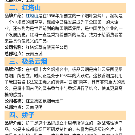
总部地点：
上海
二、红塔山
品牌介绍：
红塔山
是在
1956
年所创立的一个烟叶复烤厂，起初是
一个小规模的烟草草，现如今已经发展成为了全国第一的大企
业，还被列为是世界前列的跨国烟草集团，是中国民族企业的一
个发展历史。红塔一直是秉持着创新的理念，致力于给消费者带
来最具价值意义的产品。
公司名称：
红塔烟草有限责任公司
总部地点：
云南玉溪
三、极品云烟
品牌介绍：
在中国十大名烟排名中，极品云烟是由红云集团昆烟
卷烟厂所创立，时间正是处于
1958
年的大跃进。这款香烟是利用
了我国著名书法家王羲之的真迹
--
“云烟”两字，具有非常重大的意
义，是将中国古代的属书香气中与香烟进行了结合，使其更具高
档的感觉。
公司名称：
红云集团昆烟卷烟厂
总部地点：
云南昆明
四、娇子
品牌介绍：
娇子是这个品牌成立十周年所创立的一款战略性徐产
品，它是由成都卷烟厂所研发制作的，被誉为是成都的名片，中