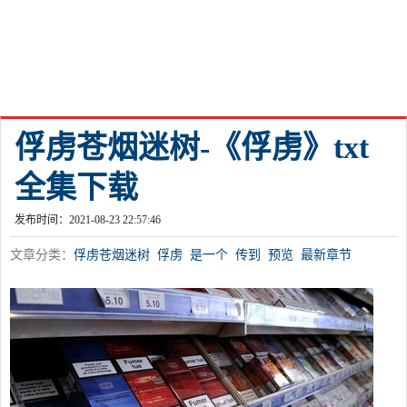
俘虏苍烟迷树-《俘虏》txt
全集下载
发布时间：2021-08-23 22:57:46
文章分类：
俘虏苍烟迷树
俘虏
是一个
传到
预览
最新章节