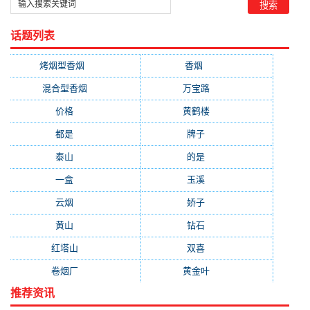
话题列表
烤烟型香烟
(3677)
香烟
(2046)
混合型香烟
(779)
万宝路
(331)
价格
(319)
黄鹤楼
(315)
都是
(272)
牌子
(193)
泰山
(183)
的是
(179)
一盒
(176)
玉溪
(172)
云烟
(169)
娇子
(167)
黄山
(162)
钻石
(161)
红塔山
(157)
双喜
(157)
卷烟厂
(154)
黄金叶
(151)
推荐资讯