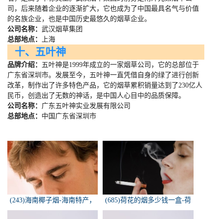
司，后来随着企业的逐渐扩大，它也成为了中国最具名气与价值
的名族企业，也是中国历史最悠久的烟草企业。
公司名称：
武汉烟草集团
总部地点：
上海
十、五叶神
品牌介绍：
五叶神是
1999
年成立的一家烟草公司，它的总部位于
广东省深圳市。发展至今，五叶神一直凭借自身的绿了进行创新
改革，制作出了许多特色产品，它的烟草累积销量达到了
230
亿人
民币，创造出了无数的神话，是中国人心目中的品质保障。
公司名称：
广东五叶神实业发展有限公司
总部地点：
中国广东省深圳市
(243)海南椰子烟-海南特产，
(685)荷花的烟多少钱一盒-荷
椰子香烟，槟榔香烟，叶子包
花烟多少钱一盒