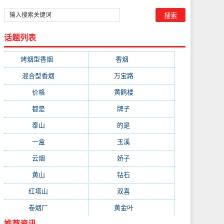
话题列表
烤烟型香烟
(3677)
香烟
(2046)
混合型香烟
(779)
万宝路
(331)
价格
(319)
黄鹤楼
(315)
都是
(272)
牌子
(193)
泰山
(183)
的是
(179)
一盒
(176)
玉溪
(172)
云烟
(169)
娇子
(167)
黄山
(162)
钻石
(161)
红塔山
(157)
双喜
(157)
卷烟厂
(154)
黄金叶
(151)
推荐资讯