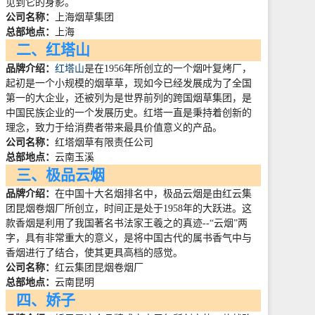
见到它的身影。
公司名称：
上海烟草集团
总部地点：
上海
二、红塔山
品牌介绍：
红塔山
是在
1956
年所创立的一个烟叶复烤厂，
起初是一个小规模的烟草草，现如今已经发展成为了全国
第一的大企业，还被列为是世界前列的跨国烟草集团，是
中国民族企业的一个发展历史。红塔一直是秉持着创新的
理念，致力于给消费者带来最具价值意义的产品。
公司名称：
红塔烟草有限责任公司
总部地点：
云南玉溪
三、极品云烟
品牌介绍：
在中国十大名烟排名中，极品云烟是由红云集
团昆烟卷烟厂所创立，时间正是处于
1958
年的大跃进。这
款香烟是利用了我国著名书法家王羲之的真迹
--
“云烟”两
字，具有非常重大的意义，是将中国古代的属书香气中与
香烟进行了结合，使其更具高档的感觉。
公司名称：
红云集团昆烟卷烟厂
总部地点：
云南昆明
四、娇子