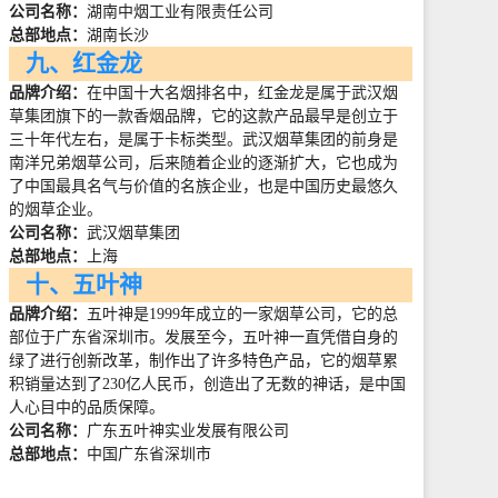
公司名称：
湖南中烟工业有限责任公司
总部地点：
湖南长沙
九、红金龙
品牌介绍：
在中国十大名烟排名中，红金龙是属于武汉烟
草集团旗下的一款香烟品牌，它的这款产品最早是创立于
三十年代左右，是属于卡标类型。武汉烟草集团的前身是
南洋兄弟烟草公司，后来随着企业的逐渐扩大，它也成为
了中国最具名气与价值的名族企业，也是中国历史最悠久
的烟草企业。
公司名称：
武汉烟草集团
总部地点：
上海
十、五叶神
品牌介绍：
五叶神是
1999
年成立的一家烟草公司，它的总
部位于广东省深圳市。发展至今，五叶神一直凭借自身的
绿了进行创新改革，制作出了许多特色产品，它的烟草累
积销量达到了
230
亿人民币，创造出了无数的神话，是中国
人心目中的品质保障。
公司名称：
广东五叶神实业发展有限公司
总部地点：
中国广东省深圳市