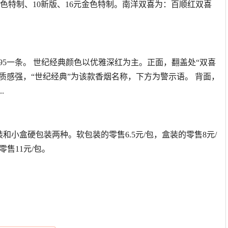
元绿色特制、10新版、16元金色特制。南洋双喜为：百顺红双喜
-195一条。 世纪经典颜色以优雅深红为主。正面，翻盖处“双喜
质感强，“世纪经典”为该款香烟名称，下方为警示语。 背面，
.
和小盒硬包装两种。软包装的零售6.5元/包，盒装的零售8元/
零售11元/包。