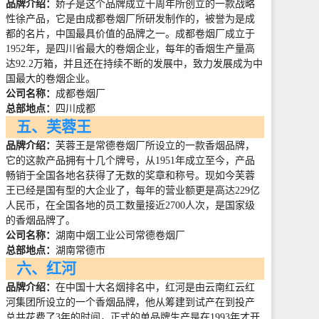
品牌介绍：
娇子是这个品牌成立十周年所创立的一款战略
性徐产品，它是由成都卷烟厂所研发制作的，被誉为是成
都的名片，中国最具价值的品牌之一。成都卷烟厂成立于
1952
年，是四川省最大的卷烟企业，每年的香烟生产量高
达
92.2
万箱，并且还在持续不断的发展中，致力发展成为中
国最大的卷烟企业。
公司名称：
成都卷烟厂
总部地点：
四川成都
五、芙蓉王
品牌介绍：
芙蓉王是常德卷烟厂所设立的一款香烟品牌，
它的这款产品拥有十几个牌号，从
1951
年成立至今，产品
畅销于全国各地名获得了无数的奖章和称号。现如今芙蓉
王已经是国有型的大企业了，每年的营业额更是高达
229
亿
人民币，在全国各地的员工数量接近
2700
人次，是国家级
的香烟品牌了。
公司名称：
湖南中烟工业公司常德卷烟厂
总部地点：
湖南常德市
六、红河
品牌介绍：
在中国十大名烟排名中，红河是由云南红云红
河集团所设立的一个香烟品牌，他从筹建到试产在到投产
总共花费了
3
年的时间，正式的单品牌生产是在
1993
年才开