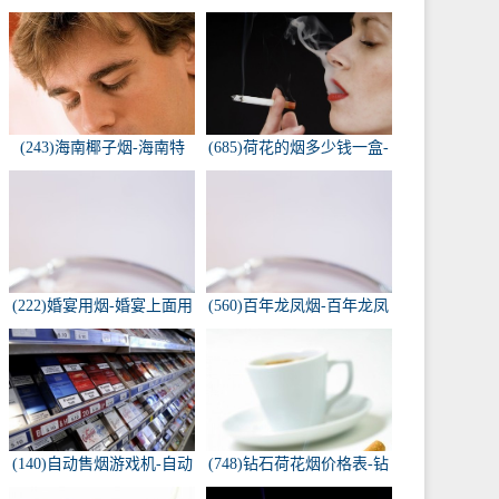
(243)海南椰子烟-海南特
(685)荷花的烟多少钱一盒-
产，椰子香烟，槟榔香
荷花烟多少钱一盒
烟，叶子包的。可以抽...
(222)婚宴用烟-婚宴上面用
(560)百年龙凤烟-百年龙凤
的烟是怎样的
双喜牌香烟
(140)自动售烟游戏机-自动
(748)钻石荷花烟价格表-钻
售烟游戏机违法吗
石荷花烟多少钱一包