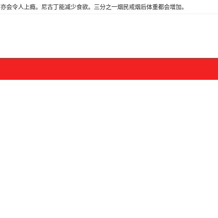
亦会令人上瘾。尼古丁能减少食欲。三分之一烟民戒烟后体重都会增加。