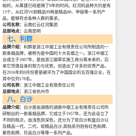
始的，从筹建已经是隔了
8
年的时间。红河的品种大约是有
13
个，从红河
V6
到精品
99
再是精品
88
、甲级等一系列产
品，能够符合各种人群的需求。
公司名称：
云南红云红河集团
总部地点：
云南昆明
七、利群
品牌介绍：
利群是浙江中烟工业有限责任公司所制造的一
款香烟品牌，被称为是中国的十大名烟之一。浙江中烟工
业成立于
2007
年，是由浙江烟草实施工商分离未来的，后
来它凭借自身的努力与优势，创造出了许多的优秀产品，
在
2016
年的
8
月份更是被评为了中国国企的五百强企业，在
其中位列
178
名。
公司名称：
浙江中烟工业有限责任公司
总部地点：
浙江省杭州市
八、白沙
品牌介绍：
白沙是由湖南的湖南中烟工业有限责任公司所
研制出的一款香烟品牌，它成立于
1957
年，还为此设立了
不同的档次，由浅色到深色，还分为了软白沙和盒白沙以
及精品一代、二代、软精品白沙
;
高档系列则有红色和牌、
紫色和牌、珍品白沙等等一系列产品。