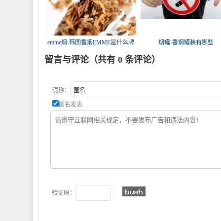
emme烟-韩国香烟EMME是什么牌
烟罐-香烟罐装有哪些
子
留言与评论（共有
0
条评论）
昵称：
匿名发表
验证码：