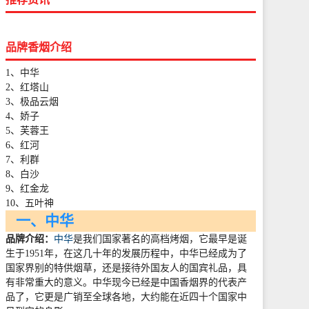
品牌香烟介绍
1、中华
2、红塔山
3、极品云烟
4、娇子
5、芙蓉王
6、红河
7、利群
8、白沙
9、红金龙
10、五叶神
一、中华
品牌介绍：
中华
是我们国家著名的高档烤烟，它最早是诞
生于
1951
年，在这几十年的发展历程中，中华已经成为了
国家界别的特供烟草，还是接待外国友人的国宾礼品，具
有非常重大的意义。中华现今已经是中国香烟界的代表产
品了，它更是广销至全球各地，大约能在近四十个国家中