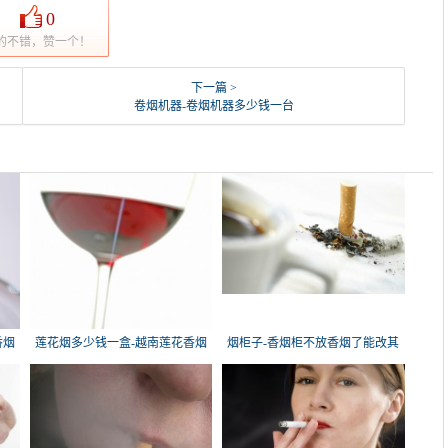
0
的不错，赞一个！
下一篇 >
卷烟机器-卷烟机器多少钱一台
香烟
莲花烟多少钱一盒-越南莲花香烟
烟柜子-香烟柜不放香烟了能改其
这
他