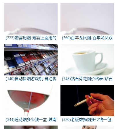
椰子香烟，槟榔香烟，叶子包
花烟多少钱一盒
的。可以抽...
(222)婚宴用烟-婚宴上面用的
(560)百年龙凤烟-百年龙凤双
烟是怎样的
喜牌香烟
(140)自动售烟游戏机-自动售
(748)钻石荷花烟价格表-钻石
烟游戏机违法吗
荷花烟多少钱一包
(344)莲花烟多少钱一盒-越南
(330)老版雄狮烟多少钱一包-
莲花香烟这款多少钱一条？
雄狮烟多少钱一包了哦！