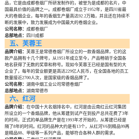
品，它是由成都卷烟厂所研发制作的，被誉为是成都的名片，中
国最具价值的品牌之一。成都卷烟厂成立于
1952
年，是四川省最
大的卷烟企业，每年的香烟生产量高达
92.2
万箱，并且还在持续不
断的发展中，致力发展成为中国最大的卷烟企业。
公司名称：
成都卷烟厂
总部地点：
四川成都
五、芙蓉王
品牌介绍：
芙蓉王是常德卷烟厂所设立的一款香烟品牌，它的这
款产品拥有十几个牌号，从
1951
年成立至今，产品畅销于全国各
地名获得了无数的奖章和称号。现如今芙蓉王已经是国有型的大
企业了，每年的营业额更是高达
229
亿人民币，在全国各地的员工
数量接近
2700
人次，是国家级的香烟品牌了。
公司名称：
湖南中烟工业公司常德卷烟厂
总部地点：
湖南常德市
六、红河
品牌介绍：
在中国十大名烟排名中，红河是由云南红云红河集团
所设立的一个香烟品牌，他从筹建到试产在到投产总共花费了
3
年
的时间，正式的单品牌生产是在
1993
年才开始的，从筹建已经是
隔了
8
年的时间。红河的品种大约是有
13
个，从红河
V6
到精品
99
再
是精品
88
、甲级等一系列产品，能够符合各种人群的需求。