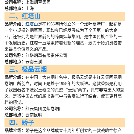
公司名称：
上海烟草集团
总部地点：
上海
二、红塔山
品牌介绍：
红塔山
是在
1956
年所创立的一个烟叶复烤厂，起初是
一个小规模的烟草草，现如今已经发展成为了全国第一的大企
业，还被列为是世界前列的跨国烟草集团，是中国民族企业的一
个发展历史。红塔一直是秉持着创新的理念，致力于给消费者带
来最具价值意义的产品。
公司名称：
红塔烟草有限责任公司
总部地点：
云南玉溪
三、极品云烟
品牌介绍：
在中国十大名烟排名中，极品云烟是由红云集团昆烟
卷烟厂所创立，时间正是处于
1958
年的大跃进。这款香烟是利用
了我国著名书法家王羲之的真迹
--
“云烟”两字，具有非常重大的意
义，是将中国古代的属书香气中与香烟进行了结合，使其更具高
档的感觉。
公司名称：
红云集团昆烟卷烟厂
总部地点：
云南昆明
四、娇子
品牌介绍：
娇子是这个品牌成立十周年所创立的一款战略性徐产