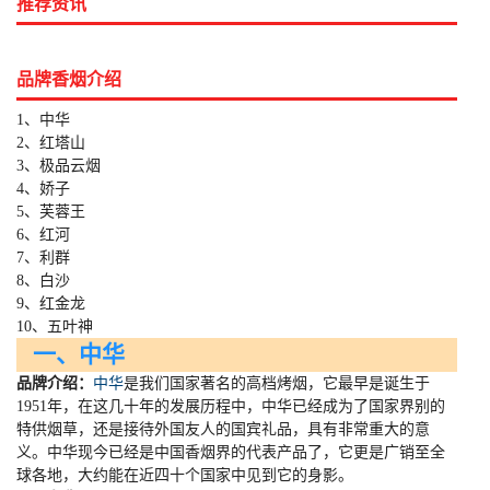
推荐资讯
品牌香烟介绍
1、中华
2、红塔山
3、极品云烟
4、娇子
5、芙蓉王
6、红河
7、利群
8、白沙
9、红金龙
10、五叶神
一、中华
品牌介绍：
中华
是我们国家著名的高档烤烟，它最早是诞生于
1951
年，在这几十年的发展历程中，中华已经成为了国家界别的
特供烟草，还是接待外国友人的国宾礼品，具有非常重大的意
义。中华现今已经是中国香烟界的代表产品了，它更是广销至全
球各地，大约能在近四十个国家中见到它的身影。