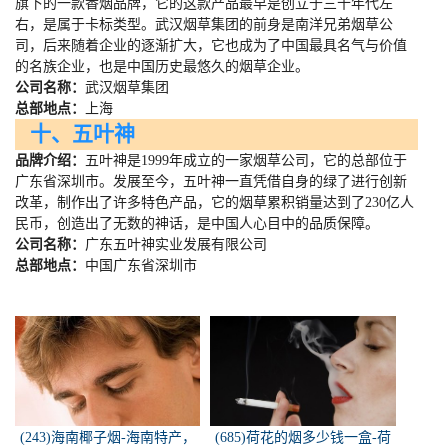
旗下的一款香烟品牌，它的这款产品最早是创立于三十年代左
右，是属于卡标类型。武汉烟草集团的前身是南洋兄弟烟草公
司，后来随着企业的逐渐扩大，它也成为了中国最具名气与价值
的名族企业，也是中国历史最悠久的烟草企业。
公司名称：
武汉烟草集团
总部地点：
上海
十、五叶神
品牌介绍：
五叶神是
1999
年成立的一家烟草公司，它的总部位于
广东省深圳市。发展至今，五叶神一直凭借自身的绿了进行创新
改革，制作出了许多特色产品，它的烟草累积销量达到了
230
亿人
民币，创造出了无数的神话，是中国人心目中的品质保障。
公司名称：
广东五叶神实业发展有限公司
总部地点：
中国广东省深圳市
(243)海南椰子烟-海南特产，
(685)荷花的烟多少钱一盒-荷