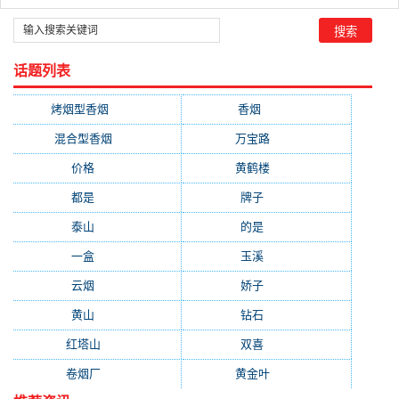
话题列表
烤烟型香烟
(3677)
香烟
(2046)
混合型香烟
(779)
万宝路
(331)
价格
(319)
黄鹤楼
(315)
都是
(272)
牌子
(193)
泰山
(183)
的是
(179)
一盒
(176)
玉溪
(172)
云烟
(169)
娇子
(167)
黄山
(162)
钻石
(161)
红塔山
(157)
双喜
(157)
卷烟厂
(154)
黄金叶
(151)