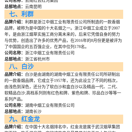
公司名称：
云南红云红河集团
总部地点：
云南昆明
七、利群
品牌介绍：
利群是浙江中烟工业有限责任公司所制造的一款香烟
品牌，被称为是中国的十大名烟之一。浙江中烟工业成立于
2007
年，是由浙江烟草实施工商分离未来的，后来它凭借自身的努力
与优势，创造出了许多的优秀产品，在
2016
年的
8
月份更是被评为
了中国国企的五百强企业，在其中位列
178
名。
公司名称：
浙江中烟工业有限责任公司
总部地点：
浙江省杭州市
八、白沙
品牌介绍：
白沙是由湖南的湖南中烟工业有限责任公司所研制出
的一款香烟品牌，它成立于
1957
年，还为此设立了不同的档次，
由浅色到深色，还分为了软白沙和盒白沙以及精品一代、二代、
软精品白沙
;
高档系列则有红色和牌、紫色和牌、珍品白沙等等一
系列产品。
公司名称：
湖南中烟工业有限责任公司
总部地点：
湖南长沙
九、红金龙
品牌介绍：
在中国十大名烟排名中，红金龙是属于武汉烟草集团