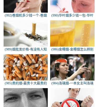
(992)卷烟机多少钱一个-卷烟
(990)华叶烟多少钱一包-华叶
机器多少钱一台
烟价格多少钱一包
(989)烟批发价格-有没有人知
(986)金樽烟-金樽烟怎么辨别
道，各种香烟批发价？
真假
(985)贵的烟-最贵十大最贵的
(984)洛璃烟-一本女主叫洛璃
香烟是什么
烟的快穿小说，叫什么名字来
着？？？