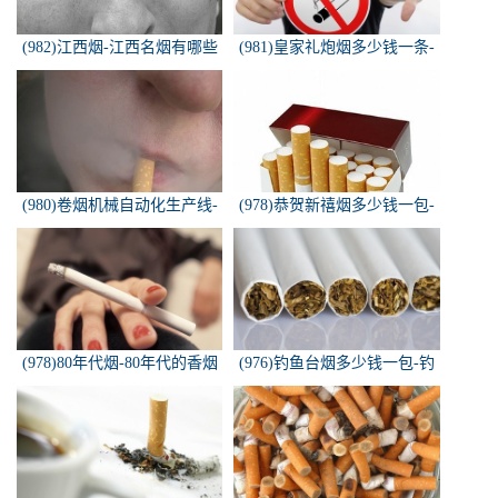
(982)江西烟-江西名烟有哪些
(981)皇家礼炮烟多少钱一条-
皇家礼炮香烟零售多少钱一盒
(980)卷烟机械自动化生产线-
(978)恭贺新禧烟多少钱一包-
中国烟草机械集团
恭贺新禧香烟有细支的多少钱
一盒？
(978)80年代烟-80年代的香烟
(976)钓鱼台烟多少钱一包-钓
都有什么名称？
鱼台烟多少钱一包