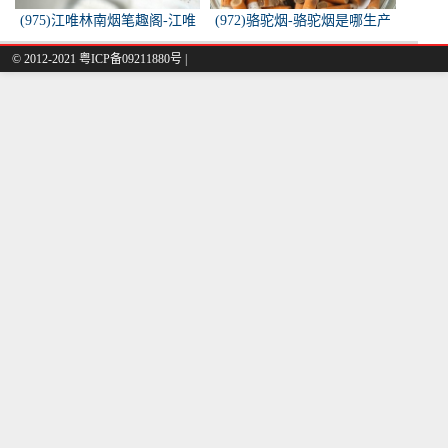
(975)江唯林南烟笔趣阁-江唯
(972)骆驼烟-骆驼烟是哪生产
林南烟小说叫什么名字？
的
© 2012-2021 粤ICP备09211880号 |