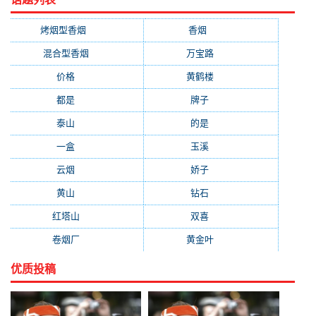
烤烟型香烟
(3677)
香烟
(2046)
混合型香烟
(779)
万宝路
(331)
价格
(319)
黄鹤楼
(315)
都是
(272)
牌子
(193)
泰山
(183)
的是
(179)
一盒
(176)
玉溪
(172)
云烟
(169)
娇子
(167)
黄山
(162)
钻石
(161)
红塔山
(157)
双喜
(157)
卷烟厂
(154)
黄金叶
(151)
优质投稿