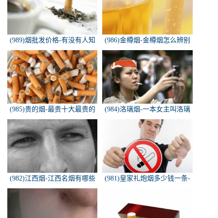
(989)烟批发价格-有没有人知
(986)金樽烟-金樽烟怎么辨别
道，各种香烟批发价？
真假
(985)贵的烟-最贵十大最贵的
(984)洛璃烟-一本女主叫洛璃
香烟是什么
烟的快穿小说，叫什么名字来
着？？？
(982)江西烟-江西名烟有哪些
(981)皇家礼炮烟多少钱一条-
皇家礼炮香烟零售多少钱一盒