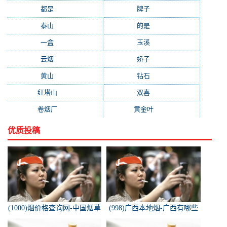
都是
(272)
牌子
(193)
泰山
(183)
的是
(179)
一盒
(176)
玉溪
(172)
云烟
(169)
娇子
(167)
黄山
(162)
钻石
(161)
红塔山
(157)
双喜
(157)
卷烟厂
(154)
黄金叶
(151)
优质投稿
(1000)烟价格查询网-中国烟草
(998)广西本地烟-广西有哪些
价格查询网
名烟