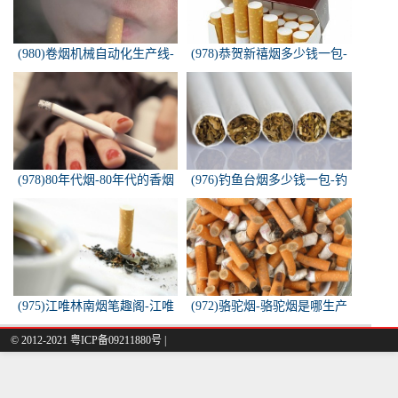
(980)卷烟机械自动化生产线-
(978)恭贺新禧烟多少钱一包-
中国烟草机械集团
恭贺新禧香烟有细支的多少钱
一盒？
(978)80年代烟-80年代的香烟
(976)钓鱼台烟多少钱一包-钓
都有什么名称？
鱼台烟多少钱一包
(975)江唯林南烟笔趣阁-江唯
(972)骆驼烟-骆驼烟是哪生产
林南烟小说叫什么名字？
的
© 2012-2021 粤ICP备09211880号 |