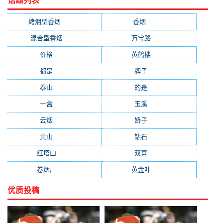
话题列表
烤烟型香烟
(3677)
香烟
(2046)
混合型香烟
(779)
万宝路
(331)
价格
(319)
黄鹤楼
(315)
都是
(272)
牌子
(193)
泰山
(183)
的是
(179)
一盒
(176)
玉溪
(172)
云烟
(169)
娇子
(167)
黄山
(162)
钻石
(161)
红塔山
(157)
双喜
(157)
卷烟厂
(154)
黄金叶
(151)
优质投稿