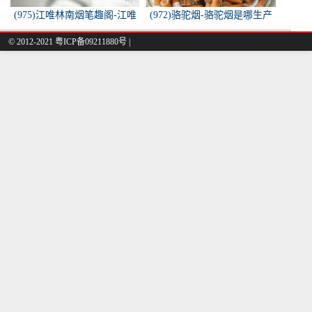
(975)江唯林南烟笔趣阁-江唯
(972)骆驼烟-骆驼烟是哪生产
林南烟小说叫什么名字？
的
© 2012-2021 粤ICP备09211880号 |