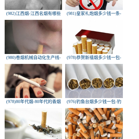
(982)江西烟-江西名烟有哪些
(981)皇家礼炮烟多少钱一条-
皇家礼炮香烟零售多少钱一盒
(980)卷烟机械自动化生产线-
(978)恭贺新禧烟多少钱一包-
中国烟草机械集团
恭贺新禧香烟有细支的多少钱
一盒？
(978)80年代烟-80年代的香烟
(976)钓鱼台烟多少钱一包-钓
都有什么名称？
鱼台烟多少钱一包