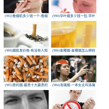
(992)卷烟机多少钱一个-卷烟
(990)华叶烟多少钱一包-华叶
机器多少钱一台
烟价格多少钱一包
(989)烟批发价格-有没有人知
(986)金樽烟-金樽烟怎么辨别
道，各种香烟批发价？
真假
(985)贵的烟-最贵十大最贵的
(984)洛璃烟-一本女主叫洛璃
香烟是什么
烟的快穿小说，叫什么名字来
着？？？