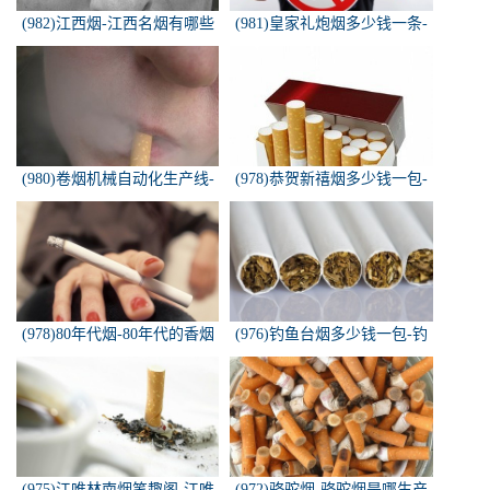
(982)江西烟-江西名烟有哪些
(981)皇家礼炮烟多少钱一条-
皇家礼炮香烟零售多少钱一盒
(980)卷烟机械自动化生产线-
(978)恭贺新禧烟多少钱一包-
中国烟草机械集团
恭贺新禧香烟有细支的多少钱
一盒？
(978)80年代烟-80年代的香烟
(976)钓鱼台烟多少钱一包-钓
都有什么名称？
鱼台烟多少钱一包
(975)江唯林南烟笔趣阁-江唯
(972)骆驼烟-骆驼烟是哪生产