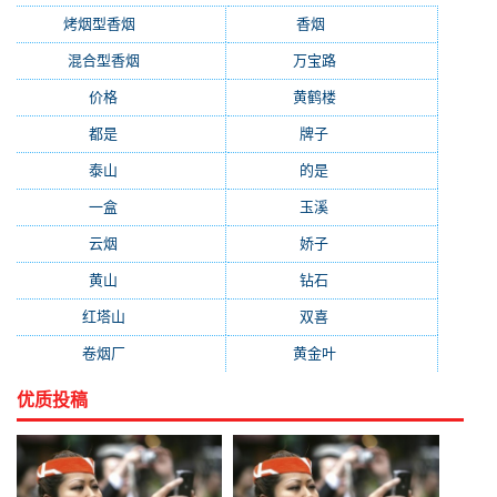
烤烟型香烟
(3677)
香烟
(2046)
混合型香烟
(779)
万宝路
(331)
价格
(319)
黄鹤楼
(315)
都是
(272)
牌子
(193)
泰山
(183)
的是
(179)
一盒
(176)
玉溪
(172)
云烟
(169)
娇子
(167)
黄山
(162)
钻石
(161)
红塔山
(157)
双喜
(157)
卷烟厂
(154)
黄金叶
(151)
优质投稿