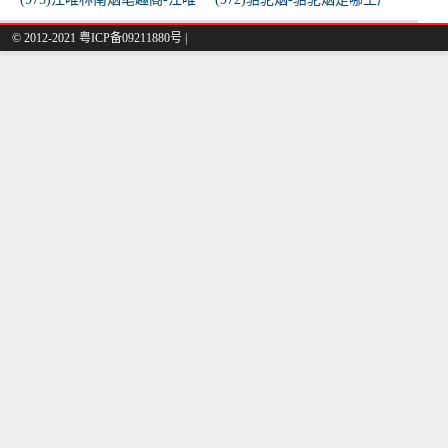
林南烟小说叫什么名字？
的
© 2012-2021 粤ICP备09211880号 |