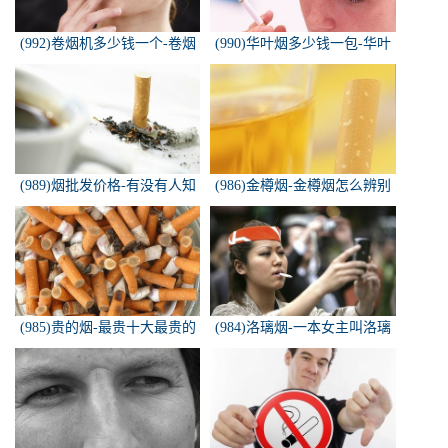
(992)卷烟机多少钱一个-卷烟
(990)华叶烟多少钱一包-华叶
机器多少钱一台
烟价格多少钱一包
(989)烟批发价格-有没有人知
(986)金樽烟-金樽烟怎么辨别
道，各种香烟批发价？
真假
(985)贵的烟-最贵十大最贵的
(984)洛璃烟-一本女主叫洛璃
香烟是什么
烟的快穿小说，叫什么名字来
着？？？