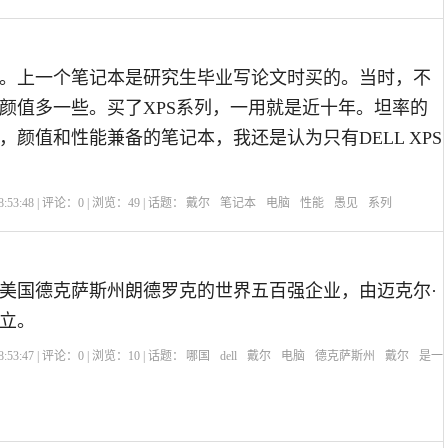
。上一个笔记本是研究生毕业写论文时买的。当时，不
颜值多一些。买了XPS系列，一用就是近十年。坦率的
，颜值和性能兼备的笔记本，我还是认为只有DELL XPS
:53:48 | 评论：
0
| 浏览：
49
| 话题：
戴尔
笔记本
电脑
性能
愚见
系列
美国德克萨斯州朗德罗克的世界五百强企业，由迈克尔·
创立。
:53:47 | 评论：
0
| 浏览：
10
| 话题：
哪国
dell
戴尔
电脑
德克萨斯州
戴尔
是一