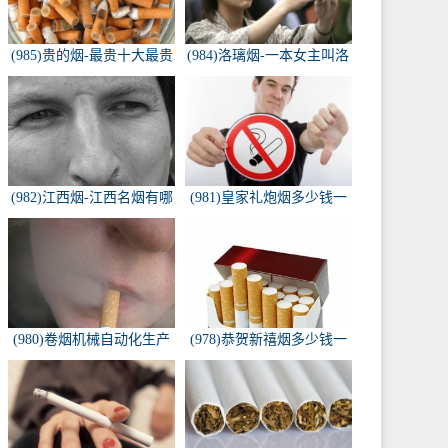
(985)贵的烟-最贵十大最贵
(984)洛璃烟-一本女主叫洛
的香烟是什么
璃烟的快穿小说，叫什么
名字来着？？？
(982)江西烟-江西名烟有哪
(981)皇家礼炮烟多少钱一
些
条-皇家礼炮香烟零售多少
钱一盒
(980)卷烟机械自动化生产
(978)恭贺新禧烟多少钱一
线-中国烟草机械集团
包-恭贺新禧香烟有细支的
多少钱一盒？