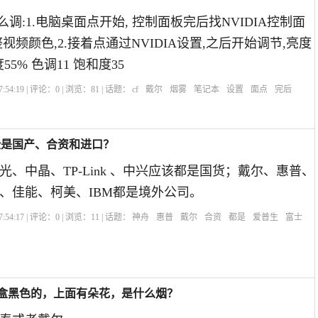
么调:1.电脑桌面点开始, 控制面板完后找NVIDIA控制面
视频颜色,2.接着点通过NVIDIA设置,之后开始调节,亮度
55% 色调11 饱和度35
:54:19 | 评论：
0
| 浏览：
81
| 话题：
cf
戴尔
烟雾
笔记本
设置
面点
完后
些是国产、合资和进口？
、中晶、TP-Link 、中兴应该都是国货；戴尔、惠普、
、佳能、柯美、IBM都是境外公司。
:54:17 | 评论：
0
| 浏览：
11
| 话题：
神舟
惠普
戴尔
合资
都是
爱普生
富士
黄色，烟盒黑色的，上面有朵花，是什么烟？