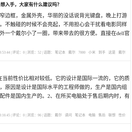
，想入手，大家有什么建议吗？
窄边框，金属外壳，华丽的没话说背光键盘，晚上打游
。不触碰的时候不会亮起，不用担心会干扰看电影同样
另外一个戴尔小了一圈，带来带去的很方便。直接在dell官
:53:44 | 评论：
0
| 浏览：
52
| 话题：
笔记本
戴尔
7000
小米
到手
这是
戴尔
在当前性价比相对较低。它的设计是国际一流的，它的质
，原因是设计是国际水平的工程师做的，生产是国内组
配件是国内生产的。2、在所买电脑处于售后期内时，有
:16:45 | 评论：
0
| 浏览：
96
| 话题：
戴尔
请问
笔记本
电脑
售后
联想
性价