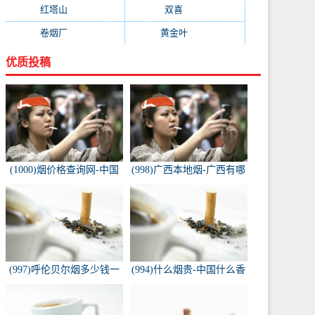
红塔山
(157)
双喜
(157)
卷烟厂
(154)
黄金叶
(151)
优质投稿
(1000)烟价格查询网-中国
(998)广西本地烟-广西有哪
烟草价格查询网
些名烟
(997)呼伦贝尔烟多少钱一
(994)什么烟贵-中国什么香
包-白色的呼伦贝尔香烟多
烟价格最贵？
少钱一包