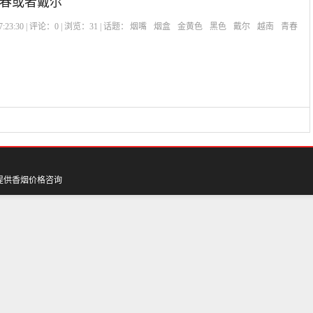
春或者戴尔
:23:30 | 评论：
0
| 浏览：
31
| 话题：
烟嘴
烟盒
金黄色
黑色
戴尔
越南
青春
提供香烟价格咨询