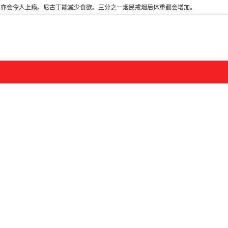
亦会令人上瘾。尼古丁能减少食欲。三分之一烟民戒烟后体重都会增加。