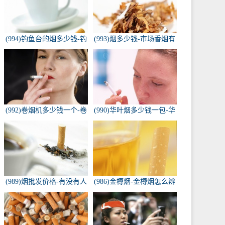
(994)钓鱼台的烟多少钱-钓
(993)烟多少钱-市场香烟有
鱼台香烟价格有哪几种规
几种 各多少钱一包
格？
(992)卷烟机多少钱一个-卷
(990)华叶烟多少钱一包-华
烟机器多少钱一台
叶烟价格多少钱一包
(989)烟批发价格-有没有人
(986)金樽烟-金樽烟怎么辨
知道，各种香烟批发价？
别真假