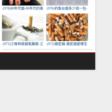
(978)80年代烟-80年代的香
(976)钓鱼台烟多少钱一包-
烟都有什么名称？
钓鱼台烟多少钱一包
(975)江唯林南烟笔趣阁-江
(972)骆驼烟-骆驼烟是哪生
唯林南烟小说叫什么名
产的
字？