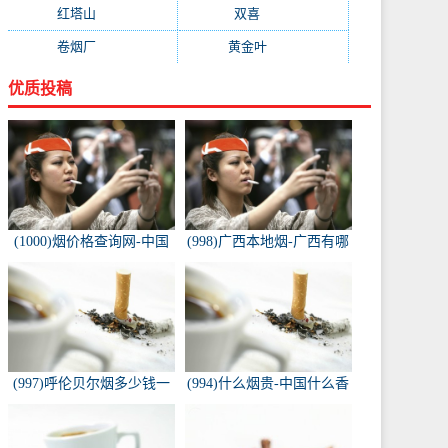
红塔山
(157)
双喜
(157)
卷烟厂
(154)
黄金叶
(151)
优质投稿
(1000)烟价格查询网-中国
(998)广西本地烟-广西有哪
烟草价格查询网
些名烟
(997)呼伦贝尔烟多少钱一
(994)什么烟贵-中国什么香
包-白色的呼伦贝尔香烟多
烟价格最贵？
少钱一包