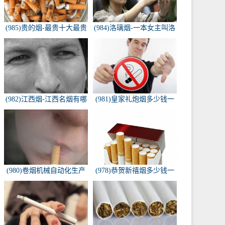
(985)贵的烟-最贵十大最贵
(984)洛璃烟-一本女主叫洛
的香烟是什么
璃烟的快穿小说，叫什么
名字来着？？？
(982)江西烟-江西名烟有哪
(981)皇家礼炮烟多少钱一
些
条-皇家礼炮香烟零售多少
钱一盒
(980)卷烟机械自动化生产
(978)恭贺新禧烟多少钱一
线-中国烟草机械集团
包-恭贺新禧香烟有细支的
多少钱一盒？