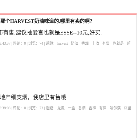
个HARVEST奶油味道的,哪里有卖的啊？
超市有售.建议抽爱喜也就是ESSE--10元,好买.
:43:37 | 评论：
0
| 浏览：
74
| 话题：
harvest
奶油
香烟
丰收
有售
也就是
超
滨地产细支烟，我店里有售哦
:39:08 | 评论：
0
| 浏览：
73
| 话题：
龙鳯
一盒
香烟
吉祥
有售
哈尔滨
店里