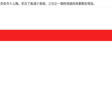
亦会令人上瘾。尼古丁能减少食欲。三分之一烟民戒烟后体重都会增加。