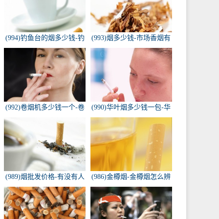
(994)钓鱼台的烟多少钱-钓
(993)烟多少钱-市场香烟有
鱼台香烟价格有哪几种规
几种 各多少钱一包
格？
(992)卷烟机多少钱一个-卷
(990)华叶烟多少钱一包-华
烟机器多少钱一台
叶烟价格多少钱一包
(989)烟批发价格-有没有人
(986)金樽烟-金樽烟怎么辨
知道，各种香烟批发价？
别真假