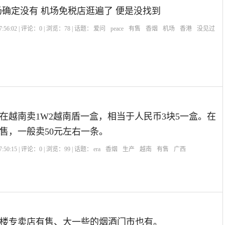
场确定没有 机场免税店逛遍了 便是没找到
:56:02 | 评论：
0
| 浏览：
78
| 话题：
爱问
peace
有售
香烟
机场
香港
没见过
在越南卖1W2越南盾一盒，相当于人民币3块5一盒。在
售，一般卖50元左右一条。
:50:15 | 评论：
0
| 浏览：
99
| 话题：
era
香烟
生产
越南
有售
广西
楼专卖店有售、大一些的烟酒门市也有。