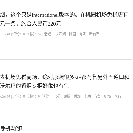
，这个只是international版本的。在桃园机场免税店有
0元一条，约合人民币220元
:15:48 | 评论：
0
| 浏览：
57
| 话题：
长寿烟
桃园
有售
新台币
去机场免税商场、绝对原装很多ktv都有售另外五道口和
沃尔玛的香烟专柜好像也有售
:59:40 | 评论：
0
| 浏览：
6
| 话题：
七星
原版
香烟
求助
有售
机场
也有
– 手机爱问？