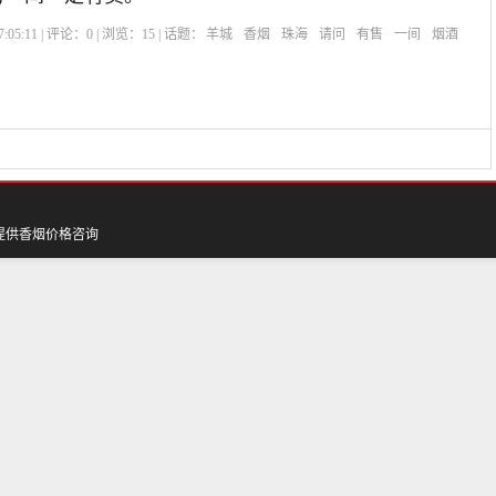
:05:11 | 评论：
0
| 浏览：
15
| 话题：
羊城
香烟
珠海
请问
有售
一间
烟酒
提供香烟价格咨询