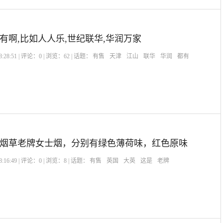
有啊,比如人人乐,世纪联华,华润万家
:28:51 | 评论：
0
| 浏览：
62
| 话题：
有售
天津
江山
联华
华润
都有
烟草老牌女士烟，分别有绿色薄荷味，红色原味
:16:49 | 评论：
0
| 浏览：
8
| 话题：
有售
英国
大英
这是
老牌