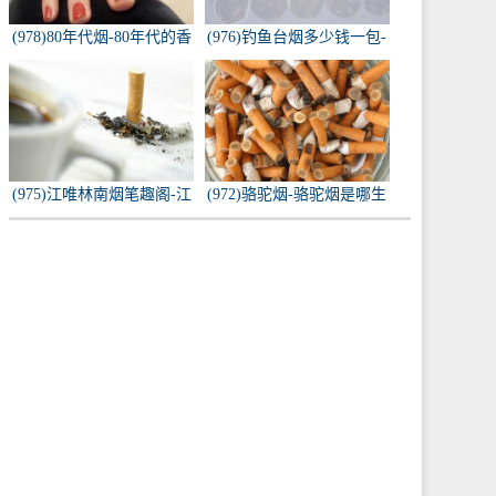
(978)80年代烟-80年代的香
(976)钓鱼台烟多少钱一包-
烟都有什么名称？
钓鱼台烟多少钱一包
(975)江唯林南烟笔趣阁-江
(972)骆驼烟-骆驼烟是哪生
唯林南烟小说叫什么名
产的
字？