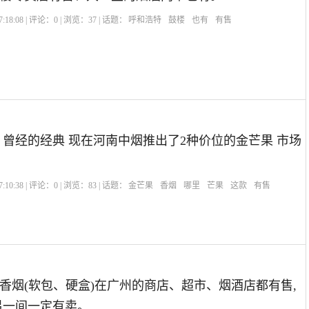
:18:08 | 评论：
0
| 浏览：
37
| 话题：
呼和浩特
鼓楼
也有
有售
 曾经的经典 现在河南中烟推出了2种价位的金芒果 市场
:10:38 | 评论：
0
| 浏览：
83
| 话题：
金芒果
香烟
哪里
芒果
这款
有售
香烟(软包、硬盒)在广州的商店、超市、烟酒店都有售,
另一间一定有卖。