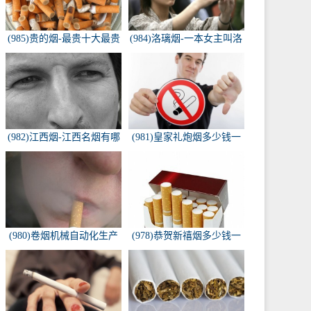
(985)贵的烟-最贵十大最贵
(984)洛璃烟-一本女主叫洛
的香烟是什么
璃烟的快穿小说，叫什么
名字来着？？？
(982)江西烟-江西名烟有哪
(981)皇家礼炮烟多少钱一
些
条-皇家礼炮香烟零售多少
钱一盒
(980)卷烟机械自动化生产
(978)恭贺新禧烟多少钱一
线-中国烟草机械集团
包-恭贺新禧香烟有细支的
多少钱一盒？