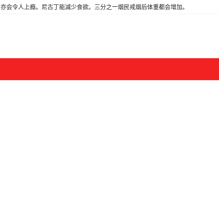
亦会令人上瘾。尼古丁能减少食欲。三分之一烟民戒烟后体重都会增加。