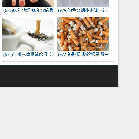
(978)80年代烟-80年代的香
(976)钓鱼台烟多少钱一包-
烟都有什么名称？
钓鱼台烟多少钱一包
(975)江唯林南烟笔趣阁-江
(972)骆驼烟-骆驼烟是哪生
唯林南烟小说叫什么名
产的
字？