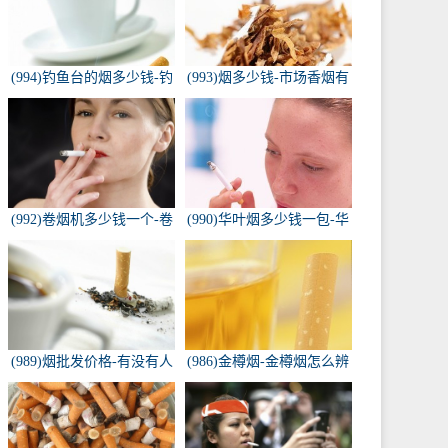
(994)钓鱼台的烟多少钱-钓
(993)烟多少钱-市场香烟有
鱼台香烟价格有哪几种规
几种 各多少钱一包
格？
(992)卷烟机多少钱一个-卷
(990)华叶烟多少钱一包-华
烟机器多少钱一台
叶烟价格多少钱一包
(989)烟批发价格-有没有人
(986)金樽烟-金樽烟怎么辨
知道，各种香烟批发价？
别真假