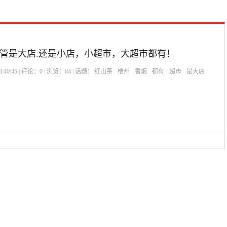
管是大店.还是小店，小超市，大超市都有！
:40:45 | 评论：
0
| 浏览：
84
| 话题：
红山茶
梧州
香烟
都有
超市
是大店