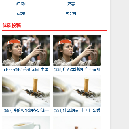
红塔山
(157)
双喜
(157)
卷烟厂
(154)
黄金叶
(151)
优质投稿
(1000)烟价格查询网-中国
(998)广西本地烟-广西有哪
烟草价格查询网
些名烟
(997)呼伦贝尔烟多少钱一
(994)什么烟贵-中国什么香
包-白色的呼伦贝尔香烟多
烟价格最贵？
少钱一包