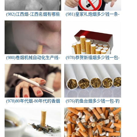
(982)江西烟-江西名烟有哪些
(981)皇家礼炮烟多少钱一条-
皇家礼炮香烟零售多少钱一盒
(980)卷烟机械自动化生产线-
(978)恭贺新禧烟多少钱一包-
中国烟草机械集团
恭贺新禧香烟有细支的多少钱
一盒？
(978)80年代烟-80年代的香烟
(976)钓鱼台烟多少钱一包-钓
都有什么名称？
鱼台烟多少钱一包