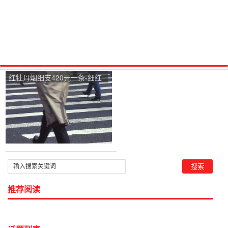
红牡丹烟细支420元一条-细红
牡丹一条多钱？显示是越南
的。
推荐阅读