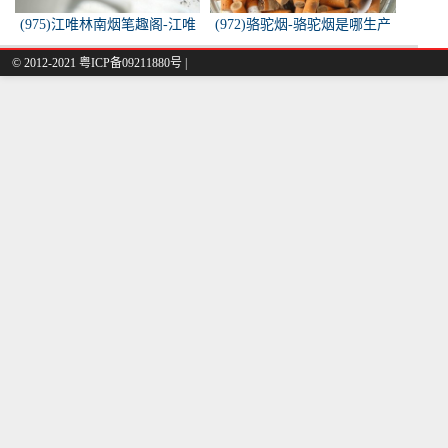
(975)江唯林南烟笔趣阁-江唯
(972)骆驼烟-骆驼烟是哪生产
林南烟小说叫什么名字？
的
© 2012-2021 粤ICP备09211880号 |