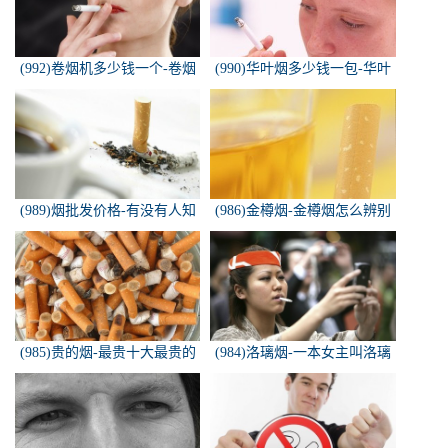
(992)卷烟机多少钱一个-卷烟
(990)华叶烟多少钱一包-华叶
机器多少钱一台
烟价格多少钱一包
(989)烟批发价格-有没有人知
(986)金樽烟-金樽烟怎么辨别
道，各种香烟批发价？
真假
(985)贵的烟-最贵十大最贵的
(984)洛璃烟-一本女主叫洛璃
香烟是什么
烟的快穿小说，叫什么名字来
着？？？