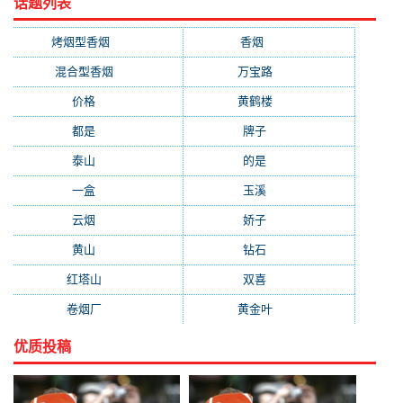
话题列表
烤烟型香烟
(3677)
香烟
(2046)
混合型香烟
(779)
万宝路
(331)
价格
(319)
黄鹤楼
(315)
都是
(272)
牌子
(193)
泰山
(183)
的是
(179)
一盒
(176)
玉溪
(172)
云烟
(169)
娇子
(167)
黄山
(162)
钻石
(161)
红塔山
(157)
双喜
(157)
卷烟厂
(154)
黄金叶
(151)
优质投稿