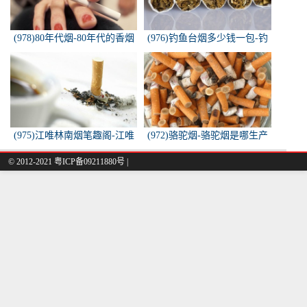
(978)80年代烟-80年代的香烟
(976)钓鱼台烟多少钱一包-钓
都有什么名称？
鱼台烟多少钱一包
(975)江唯林南烟笔趣阁-江唯
(972)骆驼烟-骆驼烟是哪生产
林南烟小说叫什么名字？
的
© 2012-2021 粤ICP备09211880号 |