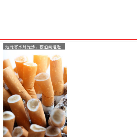
烟笼寒水月笼沙，夜泊秦淮近
酒家。这首诗叫什么名字？