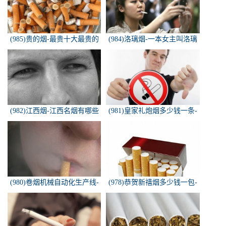
(985)贵的烟-最贵十大最贵的
(984)洛璃烟-一本女主叫洛璃
香烟是什么
烟的快穿小说，叫什么名字来
着？？？
(982)江西烟-江西名烟有哪些
(981)皇家礼炮烟多少钱一条-
皇家礼炮香烟零售多少钱一盒
(980)卷烟机械自动化生产线-
(978)恭贺新禧烟多少钱一包-
中国烟草机械集团
恭贺新禧香烟有细支的多少钱
一盒？