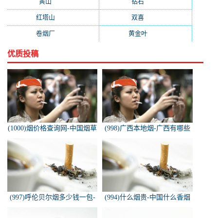
黄山
(162)
钻石
(161)
红塔山
(157)
双喜
(157)
卷烟厂
(154)
黄金叶
(151)
优质投稿
(1000)烟价格查询网-中国烟草
(998)广西本地烟-广西有哪些
价格查询网
名烟
(997)呼伦贝尔烟多少钱一包-
(994)什么烟贵-中国什么香烟
白色的呼伦贝尔香烟多少钱一
价格最贵？
包