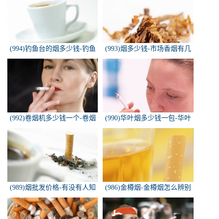
(994)钓鱼台的烟多少钱-钓鱼
(993)烟多少钱-市场香烟有几
台香烟价格有哪几种规格？
种 各多少钱一包
(992)卷烟机多少钱一个-卷烟
(990)华叶烟多少钱一包-华叶
机器多少钱一台
烟价格多少钱一包
(989)烟批发价格-有没有人知
(986)金樽烟-金樽烟怎么辨别
道，各种香烟批发价？
真假