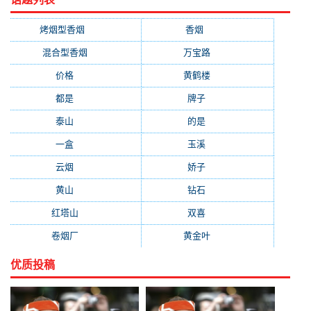
烤烟型香烟
(3677)
香烟
(2046)
混合型香烟
(779)
万宝路
(331)
价格
(319)
黄鹤楼
(315)
都是
(272)
牌子
(193)
泰山
(183)
的是
(179)
一盒
(176)
玉溪
(172)
云烟
(169)
娇子
(167)
黄山
(162)
钻石
(161)
红塔山
(157)
双喜
(157)
卷烟厂
(154)
黄金叶
(151)
优质投稿