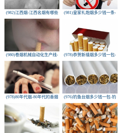
(982)江西烟-江西名烟有哪些
(981)皇家礼炮烟多少钱一条-
皇家礼炮香烟零售多少钱一盒
(980)卷烟机械自动化生产线-
(978)恭贺新禧烟多少钱一包-
中国烟草机械集团
恭贺新禧香烟有细支的多少钱
一盒？
(978)80年代烟-80年代的香烟
(976)钓鱼台烟多少钱一包-钓
都有什么名称？
鱼台烟多少钱一包