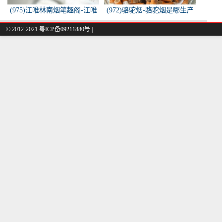
(975)江唯林南烟笔趣阁-江唯
(972)骆驼烟-骆驼烟是哪生产
林南烟小说叫什么名字？
的
© 2012-2021 粤ICP备09211880号 |