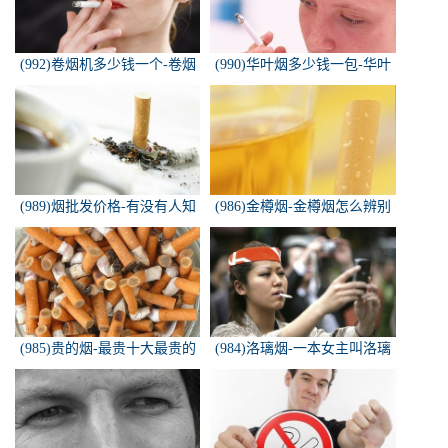
(992)卷烟机多少钱一个-卷烟
(990)华叶烟多少钱一包-华叶
机器多少钱一台
烟价格多少钱一包
(989)烟批发价格-有没有人知
(986)金樽烟-金樽烟怎么辨别
道，各种香烟批发价？
真假
(985)贵的烟-最贵十大最贵的
(984)洛璃烟-一本女主叫洛璃
香烟是什么
烟的快穿小说，叫什么名字来
着？？？