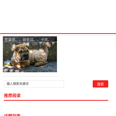
思莱德、，普劳瑞、，卡宾、
GXG、zara、汤尼俊士、杰克
群斯、，哪家出名些？哪家性
价比高些？
推荐阅读