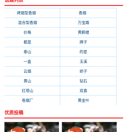
话题列表
烤烟型香烟
(3677)
香烟
(2046)
混合型香烟
(779)
万宝路
(331)
价格
(319)
黄鹤楼
(315)
都是
(272)
牌子
(193)
泰山
(183)
的是
(179)
一盒
(176)
玉溪
(172)
云烟
(169)
娇子
(167)
黄山
(162)
钻石
(161)
红塔山
(157)
双喜
(157)
卷烟厂
(154)
黄金叶
(151)
优质投稿