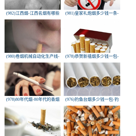
(982)江西烟-江西名烟有哪些
(981)皇家礼炮烟多少钱一条-
皇家礼炮香烟零售多少钱一盒
(980)卷烟机械自动化生产线-
(978)恭贺新禧烟多少钱一包-
中国烟草机械集团
恭贺新禧香烟有细支的多少钱
一盒？
(978)80年代烟-80年代的香烟
(976)钓鱼台烟多少钱一包-钓
都有什么名称？
鱼台烟多少钱一包