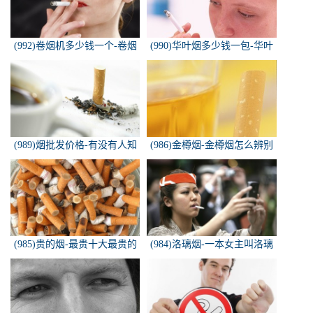
(992)卷烟机多少钱一个-卷烟
(990)华叶烟多少钱一包-华叶
机器多少钱一台
烟价格多少钱一包
(989)烟批发价格-有没有人知
(986)金樽烟-金樽烟怎么辨别
道，各种香烟批发价？
真假
(985)贵的烟-最贵十大最贵的
(984)洛璃烟-一本女主叫洛璃
香烟是什么
烟的快穿小说，叫什么名字来
着？？？