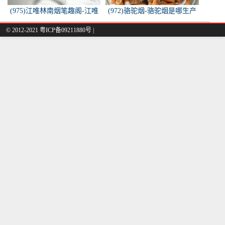
(975)江唯林南烟笔趣阁-江唯
(972)骆驼烟-骆驼烟是哪生产
林南烟小说叫什么名字？
的
© 2012-2021 粤ICP备09211880号 |