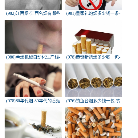
(982)江西烟-江西名烟有哪些
(981)皇家礼炮烟多少钱一条-
皇家礼炮香烟零售多少钱一盒
(980)卷烟机械自动化生产线-
(978)恭贺新禧烟多少钱一包-
中国烟草机械集团
恭贺新禧香烟有细支的多少钱
一盒？
(978)80年代烟-80年代的香烟
(976)钓鱼台烟多少钱一包-钓
都有什么名称？
鱼台烟多少钱一包