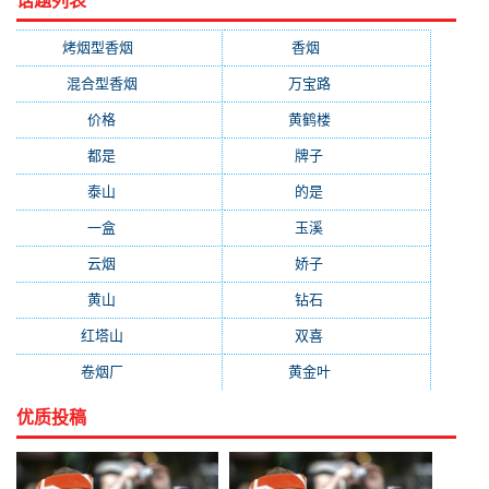
话题列表
烤烟型香烟
(3677)
香烟
(2046)
混合型香烟
(779)
万宝路
(331)
价格
(319)
黄鹤楼
(315)
都是
(272)
牌子
(193)
泰山
(183)
的是
(179)
一盒
(176)
玉溪
(172)
云烟
(169)
娇子
(167)
黄山
(162)
钻石
(161)
红塔山
(157)
双喜
(157)
卷烟厂
(154)
黄金叶
(151)
优质投稿