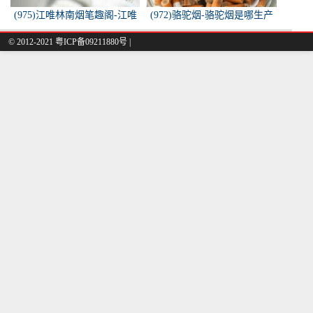
(975)江唯林南烟笔趣阁-江唯
(972)骆驼烟-骆驼烟是哪生产
林南烟小说叫什么名字？
的
© 2012-2021 粤ICP备09211880号 |