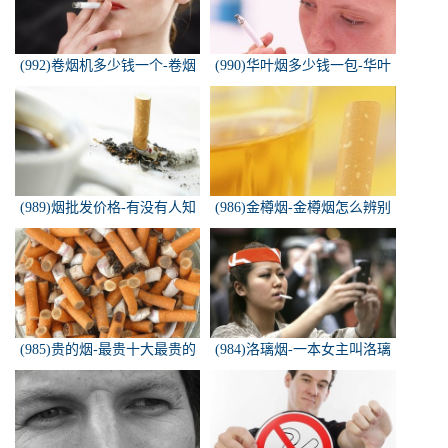
(992)卷烟机多少钱一个-卷烟
(990)华叶烟多少钱一包-华叶
机器多少钱一台
烟价格多少钱一包
(989)烟批发价格-有没有人知
(986)金樽烟-金樽烟怎么辨别
道，各种香烟批发价？
真假
(985)贵的烟-最贵十大最贵的
(984)洛璃烟-一本女主叫洛璃
香烟是什么
烟的快穿小说，叫什么名字来
着？？？