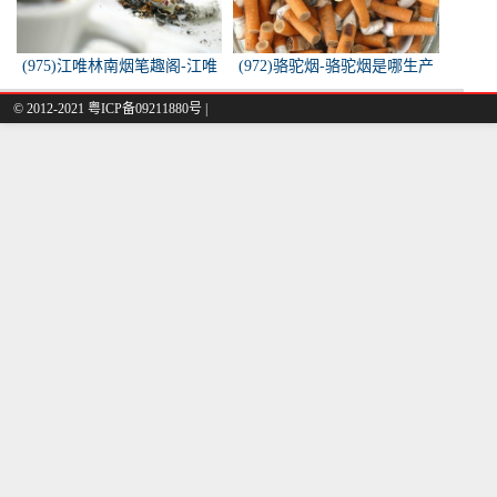
(975)江唯林南烟笔趣阁-江唯
(972)骆驼烟-骆驼烟是哪生产
林南烟小说叫什么名字？
的
© 2012-2021 粤ICP备09211880号 |