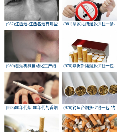
(982)江西烟-江西名烟有哪些
(981)皇家礼炮烟多少钱一条-
皇家礼炮香烟零售多少钱一盒
(980)卷烟机械自动化生产线-
(978)恭贺新禧烟多少钱一包-
中国烟草机械集团
恭贺新禧香烟有细支的多少钱
一盒？
(978)80年代烟-80年代的香烟
(976)钓鱼台烟多少钱一包-钓
都有什么名称？
鱼台烟多少钱一包