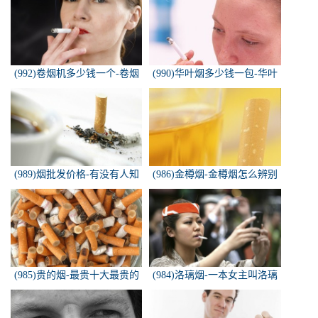
(992)卷烟机多少钱一个-卷烟
(990)华叶烟多少钱一包-华叶
机器多少钱一台
烟价格多少钱一包
(989)烟批发价格-有没有人知
(986)金樽烟-金樽烟怎么辨别
道，各种香烟批发价？
真假
(985)贵的烟-最贵十大最贵的
(984)洛璃烟-一本女主叫洛璃
香烟是什么
烟的快穿小说，叫什么名字来
着？？？