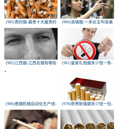
(985)贵的烟-最贵十大最贵的
(984)洛璃烟-一本女主叫洛璃
香烟是什么
烟的快穿小说，叫什么名字来
着？？？
(982)江西烟-江西名烟有哪些
(981)皇家礼炮烟多少钱一条-
皇家礼炮香烟零售多少钱一盒
(980)卷烟机械自动化生产线-
(978)恭贺新禧烟多少钱一包-
中国烟草机械集团
恭贺新禧香烟有细支的多少钱
一盒？