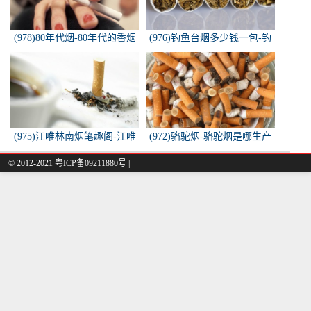
(978)80年代烟-80年代的香烟
(976)钓鱼台烟多少钱一包-钓
都有什么名称？
鱼台烟多少钱一包
(975)江唯林南烟笔趣阁-江唯
(972)骆驼烟-骆驼烟是哪生产
林南烟小说叫什么名字？
的
© 2012-2021 粤ICP备09211880号 |