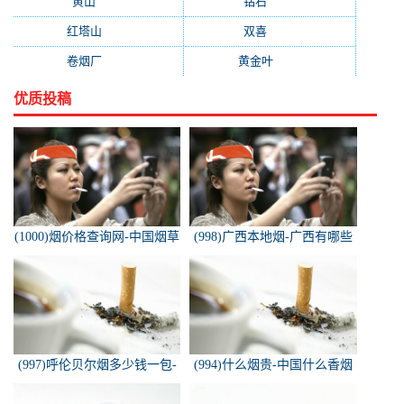
黄山
(162)
钻石
(161)
红塔山
(157)
双喜
(157)
卷烟厂
(154)
黄金叶
(151)
优质投稿
(1000)烟价格查询网-中国烟草
(998)广西本地烟-广西有哪些
价格查询网
名烟
(997)呼伦贝尔烟多少钱一包-
(994)什么烟贵-中国什么香烟
白色的呼伦贝尔香烟多少钱一
价格最贵？
包