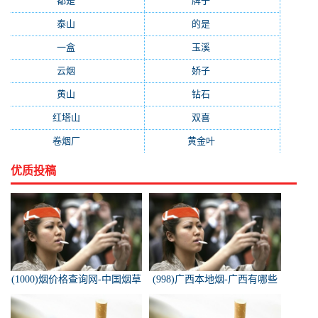
都是
(272)
牌子
(193)
泰山
(183)
的是
(179)
一盒
(176)
玉溪
(172)
云烟
(169)
娇子
(167)
黄山
(162)
钻石
(161)
红塔山
(157)
双喜
(157)
卷烟厂
(154)
黄金叶
(151)
优质投稿
(1000)烟价格查询网-中国烟草
(998)广西本地烟-广西有哪些
价格查询网
名烟