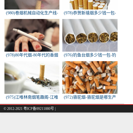
(980)卷烟机械自动化生产线-
(978)恭贺新禧烟多少钱一包-
中国烟草机械集团
恭贺新禧香烟有细支的多少钱
一盒？
(978)80年代烟-80年代的香烟
(976)钓鱼台烟多少钱一包-钓
都有什么名称？
鱼台烟多少钱一包
(975)江唯林南烟笔趣阁-江唯
(972)骆驼烟-骆驼烟是哪生产
林南烟小说叫什么名字？
的
© 2012-2021 粤ICP备09211880号 |