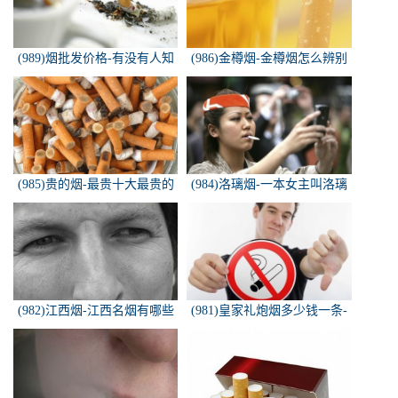
(989)烟批发价格-有没有人知
(986)金樽烟-金樽烟怎么辨别
道，各种香烟批发价？
真假
(985)贵的烟-最贵十大最贵的
(984)洛璃烟-一本女主叫洛璃
香烟是什么
烟的快穿小说，叫什么名字来
着？？？
(982)江西烟-江西名烟有哪些
(981)皇家礼炮烟多少钱一条-
皇家礼炮香烟零售多少钱一盒