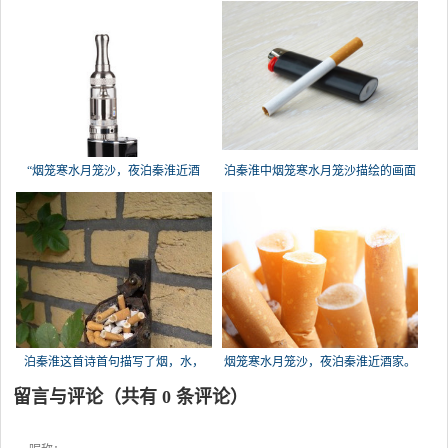
“烟
“烟笼寒水月笼沙，夜泊秦淮近酒
泊秦淮中烟笼寒水月笼沙描绘的画面
家。
泊秦淮这首诗首句描写了烟，水，
烟笼寒水月笼沙，夜泊秦淮近酒家。
月，沙四
这
留言与评论（共有
0
条评论）