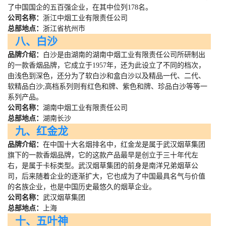
了中国国企的五百强企业，在其中位列
178
名。
公司名称：
浙江中烟工业有限责任公司
总部地点：
浙江省杭州市
八、白沙
品牌介绍：
白沙是由湖南的湖南中烟工业有限责任公司所研制出
的一款香烟品牌，它成立于
1957
年，还为此设立了不同的档次，
由浅色到深色，还分为了软白沙和盒白沙以及精品一代、二代、
软精品白沙
;
高档系列则有红色和牌、紫色和牌、珍品白沙等等一
系列产品。
公司名称：
湖南中烟工业有限责任公司
总部地点：
湖南长沙
九、红金龙
品牌介绍：
在中国十大名烟排名中，红金龙是属于武汉烟草集团
旗下的一款香烟品牌，它的这款产品最早是创立于三十年代左
右，是属于卡标类型。武汉烟草集团的前身是南洋兄弟烟草公
司，后来随着企业的逐渐扩大，它也成为了中国最具名气与价值
的名族企业，也是中国历史最悠久的烟草企业。
公司名称：
武汉烟草集团
总部地点：
上海
十、五叶神