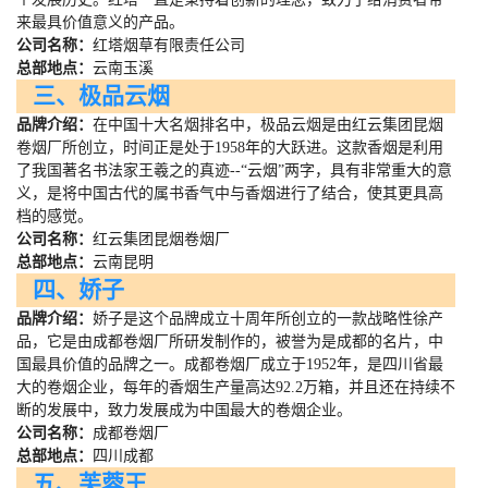
来最具价值意义的产品。
公司名称：
红塔烟草有限责任公司
总部地点：
云南玉溪
三、极品云烟
品牌介绍：
在中国十大名烟排名中，极品云烟是由红云集团昆烟
卷烟厂所创立，时间正是处于
1958
年的大跃进。这款香烟是利用
了我国著名书法家王羲之的真迹
--
“云烟”两字，具有非常重大的意
义，是将中国古代的属书香气中与香烟进行了结合，使其更具高
档的感觉。
公司名称：
红云集团昆烟卷烟厂
总部地点：
云南昆明
四、娇子
品牌介绍：
娇子是这个品牌成立十周年所创立的一款战略性徐产
品，它是由成都卷烟厂所研发制作的，被誉为是成都的名片，中
国最具价值的品牌之一。成都卷烟厂成立于
1952
年，是四川省最
大的卷烟企业，每年的香烟生产量高达
92.2
万箱，并且还在持续不
断的发展中，致力发展成为中国最大的卷烟企业。
公司名称：
成都卷烟厂
总部地点：
四川成都
五、芙蓉王