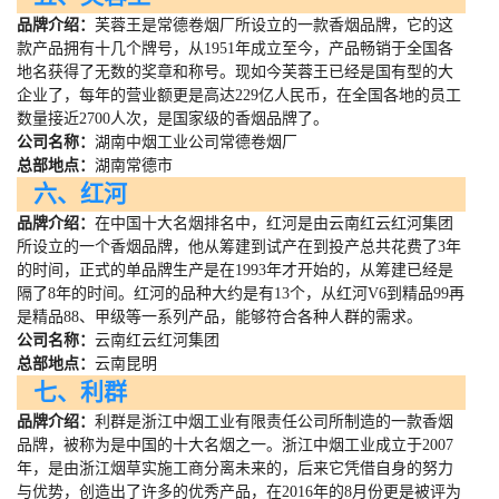
品牌介绍：
芙蓉王是常德卷烟厂所设立的一款香烟品牌，它的这
款产品拥有十几个牌号，从
1951
年成立至今，产品畅销于全国各
地名获得了无数的奖章和称号。现如今芙蓉王已经是国有型的大
企业了，每年的营业额更是高达
229
亿人民币，在全国各地的员工
数量接近
2700
人次，是国家级的香烟品牌了。
公司名称：
湖南中烟工业公司常德卷烟厂
总部地点：
湖南常德市
六、红河
品牌介绍：
在中国十大名烟排名中，红河是由云南红云红河集团
所设立的一个香烟品牌，他从筹建到试产在到投产总共花费了
3
年
的时间，正式的单品牌生产是在
1993
年才开始的，从筹建已经是
隔了
8
年的时间。红河的品种大约是有
13
个，从红河
V6
到精品
99
再
是精品
88
、甲级等一系列产品，能够符合各种人群的需求。
公司名称：
云南红云红河集团
总部地点：
云南昆明
七、利群
品牌介绍：
利群是浙江中烟工业有限责任公司所制造的一款香烟
品牌，被称为是中国的十大名烟之一。浙江中烟工业成立于
2007
年，是由浙江烟草实施工商分离未来的，后来它凭借自身的努力
与优势，创造出了许多的优秀产品，在
2016
年的
8
月份更是被评为