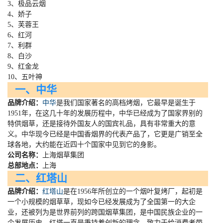
3、极品云烟
4、娇子
5、芙蓉王
6、红河
7、利群
8、白沙
9、红金龙
10、五叶神
一、中华
品牌介绍：
中华
是我们国家著名的高档烤烟，它最早是诞生于
1951
年，在这几十年的发展历程中，中华已经成为了国家界别的
特供烟草，还是接待外国友人的国宾礼品，具有非常重大的意
义。中华现今已经是中国香烟界的代表产品了，它更是广销至全
球各地，大约能在近四十个国家中见到它的身影。
公司名称：
上海烟草集团
总部地点：
上海
二、红塔山
品牌介绍：
红塔山
是在
1956
年所创立的一个烟叶复烤厂，起初是
一个小规模的烟草草，现如今已经发展成为了全国第一的大企
业，还被列为是世界前列的跨国烟草集团，是中国民族企业的一
个发展历史。红塔一直是秉持着创新的理念，致力于给消费者带