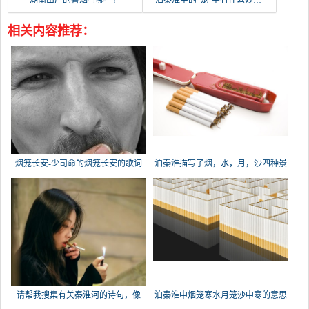
湖南出产的香烟有哪些？
泊秦淮中的“笼”字有什么妙处泊秦淮，杜牧烟笼寒水月？
相关内容推荐：
烟笼长安-少司命的烟笼长安的歌词
泊秦淮描写了烟，水，月，沙四种景
物，展现
请帮我搜集有关秦淮河的诗句，像
泊秦淮中烟笼寒水月笼沙中寒的意思