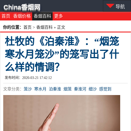
China香烟网
导航
首页
香烟价格
香烟百科
更多
你的位置：
首页
>
香烟百科
» 正文
杜牧的《泊秦淮》：“烟笼
寒水月笼沙”的笼写出了什
么样的情调？
发布时间：2020-03-21 17:42:12
文章分类：
笼沙
寒水月
泊秦淮
烟笼
秦淮河
细沙
感觉到