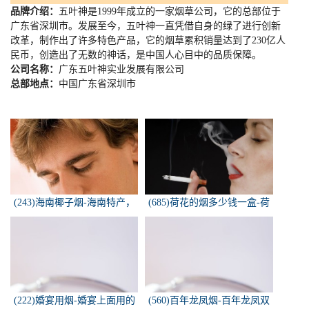
品牌介绍：
五叶神是
1999
年成立的一家烟草公司，它的总部位于
广东省深圳市。发展至今，五叶神一直凭借自身的绿了进行创新
改革，制作出了许多特色产品，它的烟草累积销量达到了
230
亿人
民币，创造出了无数的神话，是中国人心目中的品质保障。
公司名称：
广东五叶神实业发展有限公司
总部地点：
中国广东省深圳市
(243)海南椰子烟-海南特产，
(685)荷花的烟多少钱一盒-荷
椰子香烟，槟榔香烟，叶子包
花烟多少钱一盒
的。可以抽...
(222)婚宴用烟-婚宴上面用的
(560)百年龙凤烟-百年龙凤双