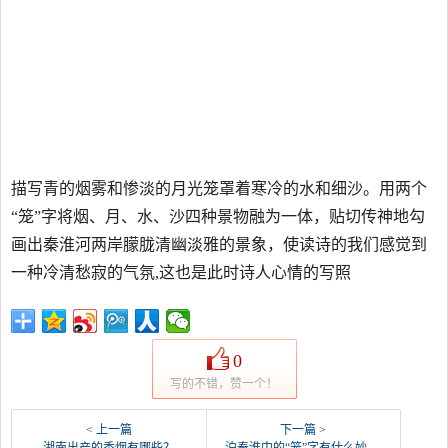
描写青的烟雾和惨淡的月光笼罩着寒冷的水和细沙。用两个
“笼”字将烟、月、水、沙四种景物融为一体，贴切传神地勾
画出秦淮河两岸朦胧清幽淡雅的景象，使读诗的我们感觉到
一种冷清愁寂的气氛,这也是此时诗人心情的写照
0
写的不错，赞一个！
< 上一篇
下一篇 >