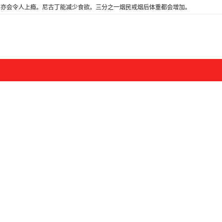
亦会令人上瘾。尼古丁能减少食欲。三分之一烟民戒烟后体重都会增加。