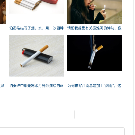
？
泊秦淮描写了烟，水，月，沙四种
请帮我搜集有关秦淮河的诗句，像
景物，展现
“烟
近酒
泊秦淮中烟笼寒水月笼沙描绘的画
为何描写江南总是加上“烟雨”，这
面
个