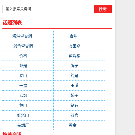
话题列表
烤烟型香烟
(3677)
香烟
(2046)
混合型香烟
(779)
万宝路
(331)
价格
(319)
黄鹤楼
(315)
都是
(272)
牌子
(193)
泰山
(183)
的是
(179)
一盒
(176)
玉溪
(172)
云烟
(169)
娇子
(167)
黄山
(162)
钻石
(161)
红塔山
(157)
双喜
(157)
卷烟厂
(154)
黄金叶
(151)
推荐资讯