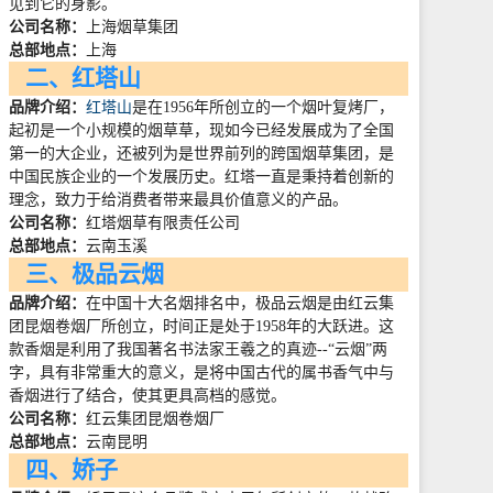
见到它的身影。
公司名称：
上海烟草集团
总部地点：
上海
二、红塔山
品牌介绍：
红塔山
是在
1956
年所创立的一个烟叶复烤厂，
起初是一个小规模的烟草草，现如今已经发展成为了全国
第一的大企业，还被列为是世界前列的跨国烟草集团，是
中国民族企业的一个发展历史。红塔一直是秉持着创新的
理念，致力于给消费者带来最具价值意义的产品。
公司名称：
红塔烟草有限责任公司
总部地点：
云南玉溪
三、极品云烟
品牌介绍：
在中国十大名烟排名中，极品云烟是由红云集
团昆烟卷烟厂所创立，时间正是处于
1958
年的大跃进。这
款香烟是利用了我国著名书法家王羲之的真迹
--
“云烟”两
字，具有非常重大的意义，是将中国古代的属书香气中与
香烟进行了结合，使其更具高档的感觉。
公司名称：
红云集团昆烟卷烟厂
总部地点：
云南昆明
四、娇子