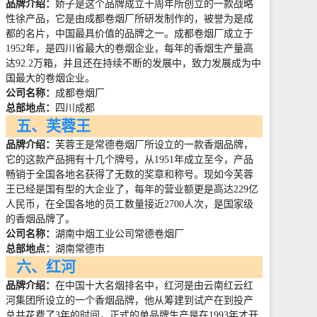
品牌介绍：
娇子是这个品牌成立十周年所创立的一款战略
性徐产品，它是由成都卷烟厂所研发制作的，被誉为是成
都的名片，中国最具价值的品牌之一。成都卷烟厂成立于
1952
年，是四川省最大的卷烟企业，每年的香烟生产量高
达
92.2
万箱，并且还在持续不断的发展中，致力发展成为中
国最大的卷烟企业。
公司名称：
成都卷烟厂
总部地点：
四川成都
五、芙蓉王
品牌介绍：
芙蓉王是常德卷烟厂所设立的一款香烟品牌，
它的这款产品拥有十几个牌号，从
1951
年成立至今，产品
畅销于全国各地名获得了无数的奖章和称号。现如今芙蓉
王已经是国有型的大企业了，每年的营业额更是高达
229
亿
人民币，在全国各地的员工数量接近
2700
人次，是国家级
的香烟品牌了。
公司名称：
湖南中烟工业公司常德卷烟厂
总部地点：
湖南常德市
六、红河
品牌介绍：
在中国十大名烟排名中，红河是由云南红云红
河集团所设立的一个香烟品牌，他从筹建到试产在到投产
总共花费了
3
年的时间，正式的单品牌生产是在
1993
年才开