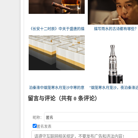
《长安十二时辰》中关于盛唐的描
描写雨水的古诗都有哪些
写
泊秦淮中烟笼寒水月笼沙中寒的意
“烟笼寒水月笼沙，夜泊秦淮
思
家。
留言与评论（共有
0
条评论）
昵称：
匿名发表