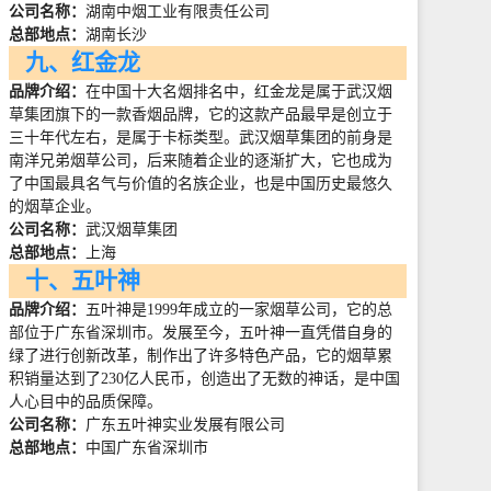
公司名称：
湖南中烟工业有限责任公司
总部地点：
湖南长沙
九、红金龙
品牌介绍：
在中国十大名烟排名中，红金龙是属于武汉烟
草集团旗下的一款香烟品牌，它的这款产品最早是创立于
三十年代左右，是属于卡标类型。武汉烟草集团的前身是
南洋兄弟烟草公司，后来随着企业的逐渐扩大，它也成为
了中国最具名气与价值的名族企业，也是中国历史最悠久
的烟草企业。
公司名称：
武汉烟草集团
总部地点：
上海
十、五叶神
品牌介绍：
五叶神是
1999
年成立的一家烟草公司，它的总
部位于广东省深圳市。发展至今，五叶神一直凭借自身的
绿了进行创新改革，制作出了许多特色产品，它的烟草累
积销量达到了
230
亿人民币，创造出了无数的神话，是中国
人心目中的品质保障。
公司名称：
广东五叶神实业发展有限公司
总部地点：
中国广东省深圳市