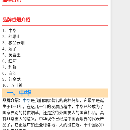
品牌香烟介绍
1、中华
2、红塔山
3、极品云烟
4、娇子
5、芙蓉王
6、红河
7、利群
8、白沙
9、红金龙
10、五叶神
一、中华
品牌介绍：
中华
是我们国家著名的高档烤烟，它最早是诞
生于
1951
年，在这几十年的发展历程中，中华已经成为了
国家界别的特供烟草，还是接待外国友人的国宾礼品，具
有非常重大的意义。中华现今已经是中国香烟界的代表产
品了，它更是广销至全球各地，大约能在近四十个国家中