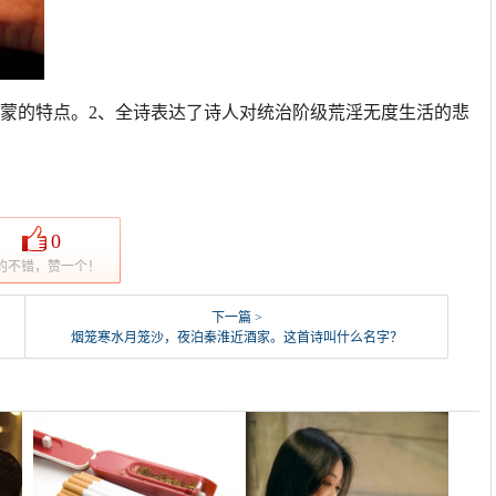
迷蒙的特点。2、全诗表达了诗人对统治阶级荒淫无度生活的悲
0
的不错，赞一个！
下一篇 >
烟笼寒水月笼沙，夜泊秦淮近酒家。这首诗叫什么名字？