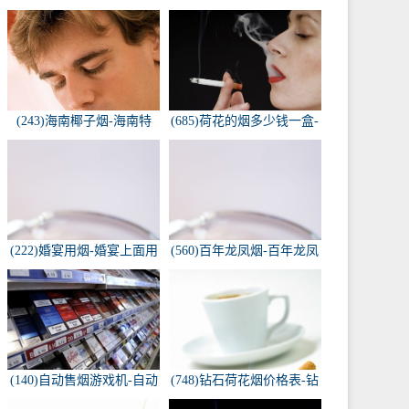
(243)海南椰子烟-海南特
(685)荷花的烟多少钱一盒-
产，椰子香烟，槟榔香
荷花烟多少钱一盒
烟，叶子包的。可以抽...
(222)婚宴用烟-婚宴上面用
(560)百年龙凤烟-百年龙凤
的烟是怎样的
双喜牌香烟
(140)自动售烟游戏机-自动
(748)钻石荷花烟价格表-钻
售烟游戏机违法吗
石荷花烟多少钱一包