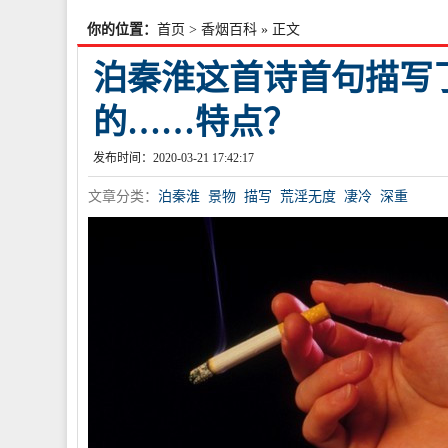
你的位置：
首页
>
香烟百科
» 正文
泊秦淮这首诗首句描写
的……特点？
发布时间：2020-03-21 17:42:17
文章分类：
泊秦淮
景物
描写
荒淫无度
凄冷
深重