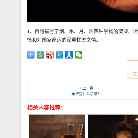
1、首句描写了烟、水、月、沙四种景物的凄冷、
愤和对国家命运的深重忧虑之情。
写
< 上一篇
秦淮是什么意思？
相关内容推荐：