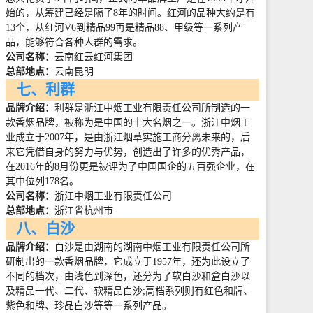
始的，从筹建已经是隔了
8
年的时间。红河的品种大约是有
13
个，从红河
V6
到精品
99
再是精品
88
、甲级等一系列产
品，能够符合各种人群的需求。
公司名称：
云南红云红河集团
总部地点：
云南昆明
七、利群
品牌介绍：
利群是浙江中烟工业有限责任公司所制造的一
款香烟品牌，被称为是中国的十大名烟之一。浙江中烟工
业成立于
2007
年，是由浙江烟草实施工商分离未来的，后
来它凭借自身的努力与优势，创造出了许多的优秀产品，
在
2016
年的
8
月份更是被评为了中国国企的五百强企业，在
其中位列
178
名。
公司名称：
浙江中烟工业有限责任公司
总部地点：
浙江省杭州市
八、白沙
品牌介绍：
白沙是由湖南的湖南中烟工业有限责任公司所
研制出的一款香烟品牌，它成立于
1957
年，还为此设立了
不同的档次，由浅色到深色，还分为了软白沙和盒白沙以
及精品一代、二代、软精品白沙
;
高档系列则有红色和牌、
紫色和牌、珍品白沙等等一系列产品。