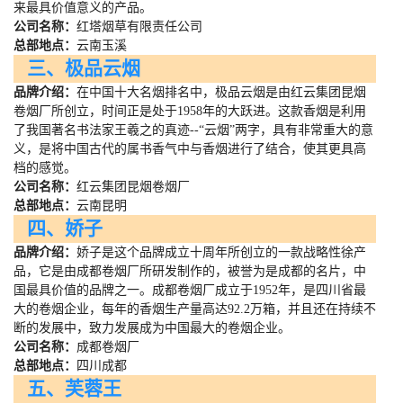
来最具价值意义的产品。
公司名称：
红塔烟草有限责任公司
总部地点：
云南玉溪
三、极品云烟
品牌介绍：
在中国十大名烟排名中，极品云烟是由红云集团昆烟
卷烟厂所创立，时间正是处于
1958
年的大跃进。这款香烟是利用
了我国著名书法家王羲之的真迹
--
“云烟”两字，具有非常重大的意
义，是将中国古代的属书香气中与香烟进行了结合，使其更具高
档的感觉。
公司名称：
红云集团昆烟卷烟厂
总部地点：
云南昆明
四、娇子
品牌介绍：
娇子是这个品牌成立十周年所创立的一款战略性徐产
品，它是由成都卷烟厂所研发制作的，被誉为是成都的名片，中
国最具价值的品牌之一。成都卷烟厂成立于
1952
年，是四川省最
大的卷烟企业，每年的香烟生产量高达
92.2
万箱，并且还在持续不
断的发展中，致力发展成为中国最大的卷烟企业。
公司名称：
成都卷烟厂
总部地点：
四川成都
五、芙蓉王