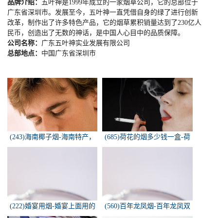
品牌介绍：
五叶神是
1999
年成立的一家烟草公司，它的总部位于
广东省深圳市。发展至今，五叶神一直凭借自身的绿了进行创新
改革，制作出了许多特色产品，它的烟草累积销量达到了
230
亿人
民币，创造出了无数的神话，是中国人心目中的品质保障。
公司名称：
广东五叶神实业发展有限公司
总部地点：
中国广东省深圳市
(243)海南椰子烟-海南特产，
(685)荷花的烟多少钱一盒-荷
椰子香烟，槟榔香烟，叶子包
花烟多少钱一盒
的。可以抽...
(222)婚宴用烟-婚宴上面用的
(560)百年龙凤烟-百年龙凤双
烟是怎样的
喜牌香烟