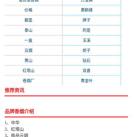
价格
(319)
黄鹤楼
(315)
都是
(272)
牌子
(193)
泰山
(183)
的是
(179)
一盒
(176)
玉溪
(172)
云烟
(169)
娇子
(167)
黄山
(162)
钻石
(161)
红塔山
(157)
双喜
(157)
卷烟厂
(154)
黄金叶
(151)
推荐资讯
品牌香烟介绍
1、中华
2、红塔山
3、极品云烟