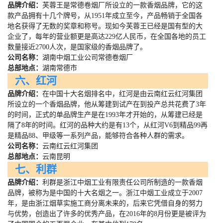
品牌介绍：
芙蓉王是常德卷烟厂所设立的一款香烟品牌，它的这
款产品拥有十几个牌号，从
1951
年成立至今，产品畅销于全国各
地名获得了无数的奖章和称号。现如今芙蓉王已经是国有型的大
企业了，每年的营业额更是高达
229
亿人民币，在全国各地的员工
数量接近
2700
人次，是国家级的香烟品牌了。
公司名称：
湖南中烟工业公司常德卷烟厂
总部地点：
湖南常德市
六、红河
品牌介绍：
在中国十大名烟排名中，红河是由云南红云红河集团
所设立的一个香烟品牌，他从筹建到试产在到投产总共花费了
3
年
的时间，正式的单品牌生产是在
1993
年才开始的，从筹建已经是
隔了
8
年的时间。红河的品种大约是有
13
个，从红河
V6
到精品
99
再
是精品
88
、甲级等一系列产品，能够符合各种人群的需求。
公司名称：
云南红云红河集团
总部地点：
云南昆明
七、利群
品牌介绍：
利群是浙江中烟工业有限责任公司所制造的一款香烟
品牌，被称为是中国的十大名烟之一。浙江中烟工业成立于
2007
年，是由浙江烟草实施工商分离未来的，后来它凭借自身的努力
与优势，创造出了许多的优秀产品，在
2016
年的
8
月份更是被评为