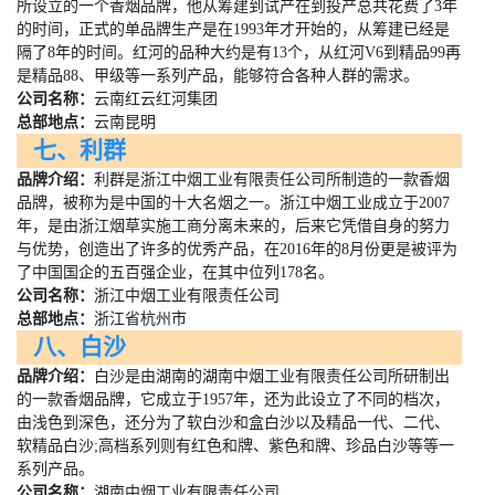
所设立的一个香烟品牌，他从筹建到试产在到投产总共花费了
3
年
的时间，正式的单品牌生产是在
1993
年才开始的，从筹建已经是
隔了
8
年的时间。红河的品种大约是有
13
个，从红河
V6
到精品
99
再
是精品
88
、甲级等一系列产品，能够符合各种人群的需求。
公司名称：
云南红云红河集团
总部地点：
云南昆明
七、利群
品牌介绍：
利群是浙江中烟工业有限责任公司所制造的一款香烟
品牌，被称为是中国的十大名烟之一。浙江中烟工业成立于
2007
年，是由浙江烟草实施工商分离未来的，后来它凭借自身的努力
与优势，创造出了许多的优秀产品，在
2016
年的
8
月份更是被评为
了中国国企的五百强企业，在其中位列
178
名。
公司名称：
浙江中烟工业有限责任公司
总部地点：
浙江省杭州市
八、白沙
品牌介绍：
白沙是由湖南的湖南中烟工业有限责任公司所研制出
的一款香烟品牌，它成立于
1957
年，还为此设立了不同的档次，
由浅色到深色，还分为了软白沙和盒白沙以及精品一代、二代、
软精品白沙
;
高档系列则有红色和牌、紫色和牌、珍品白沙等等一
系列产品。
公司名称：
湖南中烟工业有限责任公司