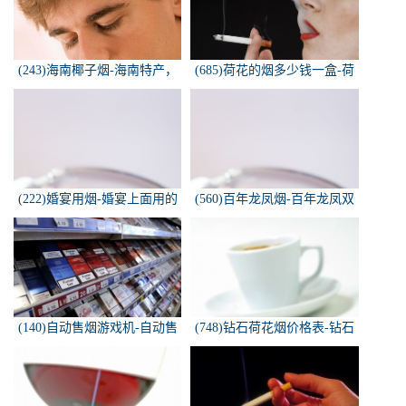
(243)海南椰子烟-海南特产，
(685)荷花的烟多少钱一盒-荷
椰子香烟，槟榔香烟，叶子包
花烟多少钱一盒
的。可以抽...
(222)婚宴用烟-婚宴上面用的
(560)百年龙凤烟-百年龙凤双
烟是怎样的
喜牌香烟
(140)自动售烟游戏机-自动售
(748)钻石荷花烟价格表-钻石
烟游戏机违法吗
荷花烟多少钱一包