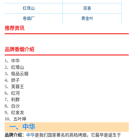
红塔山
(157)
双喜
(157)
卷烟厂
(154)
黄金叶
(151)
推荐资讯
品牌香烟介绍
1、中华
2、红塔山
3、极品云烟
4、娇子
5、芙蓉王
6、红河
7、利群
8、白沙
9、红金龙
10、五叶神
一、中华
品牌介绍：
中华
是我们国家著名的高档烤烟，它最早是诞生于