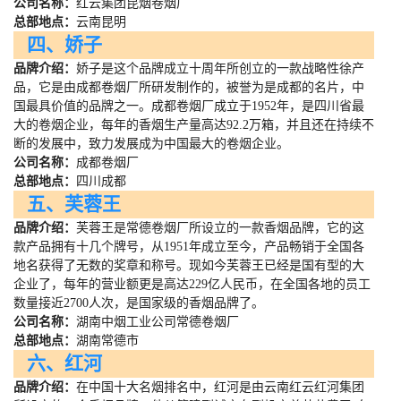
公司名称：
红云集团昆烟卷烟厂
总部地点：
云南昆明
四、娇子
品牌介绍：
娇子是这个品牌成立十周年所创立的一款战略性徐产
品，它是由成都卷烟厂所研发制作的，被誉为是成都的名片，中
国最具价值的品牌之一。成都卷烟厂成立于
1952
年，是四川省最
大的卷烟企业，每年的香烟生产量高达
92.2
万箱，并且还在持续不
断的发展中，致力发展成为中国最大的卷烟企业。
公司名称：
成都卷烟厂
总部地点：
四川成都
五、芙蓉王
品牌介绍：
芙蓉王是常德卷烟厂所设立的一款香烟品牌，它的这
款产品拥有十几个牌号，从
1951
年成立至今，产品畅销于全国各
地名获得了无数的奖章和称号。现如今芙蓉王已经是国有型的大
企业了，每年的营业额更是高达
229
亿人民币，在全国各地的员工
数量接近
2700
人次，是国家级的香烟品牌了。
公司名称：
湖南中烟工业公司常德卷烟厂
总部地点：
湖南常德市
六、红河
品牌介绍：
在中国十大名烟排名中，红河是由云南红云红河集团