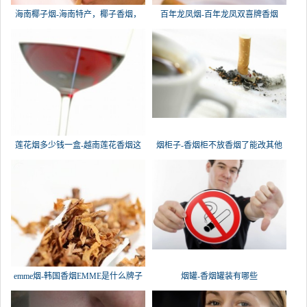
海南椰子烟-海南特产，椰子香烟，
百年龙凤烟-百年龙凤双喜牌香烟
槟榔
莲花烟多少钱一盒-越南莲花香烟这
烟柜子-香烟柜不放香烟了能改其他
emme烟-韩国香烟EMME是什么牌子
烟罐-香烟罐装有哪些