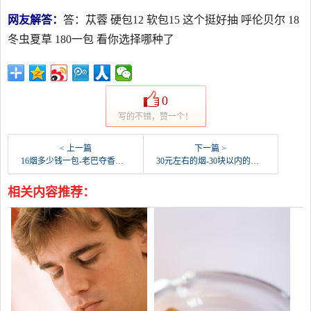
网友解答：
答：苁蓉 硬包12 软包15 这个挺好抽 呼伦贝尔 18
冬虫夏草 180一包 看你选择哪种了
0
写的不错，赞一个！
< 上一篇
下一篇 >
16烟多少钱一包-老巴夺香烟16只装的多少钱一包
30元左右的烟-30块以内的烟有几种？
相关内容推荐：