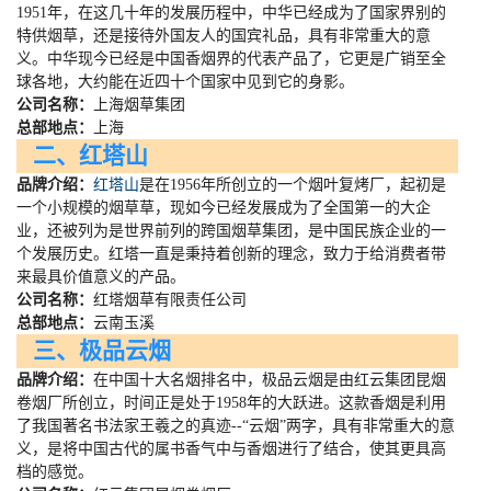
1951
年，在这几十年的发展历程中，中华已经成为了国家界别的
特供烟草，还是接待外国友人的国宾礼品，具有非常重大的意
义。中华现今已经是中国香烟界的代表产品了，它更是广销至全
球各地，大约能在近四十个国家中见到它的身影。
公司名称：
上海烟草集团
总部地点：
上海
二、红塔山
品牌介绍：
红塔山
是在
1956
年所创立的一个烟叶复烤厂，起初是
一个小规模的烟草草，现如今已经发展成为了全国第一的大企
业，还被列为是世界前列的跨国烟草集团，是中国民族企业的一
个发展历史。红塔一直是秉持着创新的理念，致力于给消费者带
来最具价值意义的产品。
公司名称：
红塔烟草有限责任公司
总部地点：
云南玉溪
三、极品云烟
品牌介绍：
在中国十大名烟排名中，极品云烟是由红云集团昆烟
卷烟厂所创立，时间正是处于
1958
年的大跃进。这款香烟是利用
了我国著名书法家王羲之的真迹
--
“云烟”两字，具有非常重大的意
义，是将中国古代的属书香气中与香烟进行了结合，使其更具高
档的感觉。