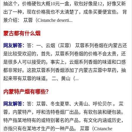
抽这个，价格硬包大概10元一盒，软包好像是12，好像又新
出了一种，现在价格我也不太清楚了，成条买要便宜些。 背
景介绍： 苁蓉（Cistanche deserti...
蒙古都有什么烟
网友解答：
答：一、云烟（苁蓉） 苁蓉系列卷烟在内蒙古还
是比较受欢迎的，首先，苁蓉系列卷烟的价格不会太贵，还
是很多人可以接受的。事实上，云烟系列香烟的味道和口感
都非常好。这款苁蓉系列香烟添加了内蒙古苁蓉中草药，抽
起来带有苁蓉的味道。 二、黄山（...
内蒙特产烟有哪些？
网友解答：
答：苁蓉、冬虫夏草、大青山、呼伦贝尔 。 苁
蓉，内蒙特产，呼和浩特卷烟厂出品，有软包装和硬包装。
特产指某地特有的或特别著名的产品，有文化内涵或历史，
亦指只有在某地才生产的一种产品。 苁蓉（Cistanche