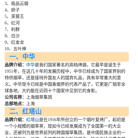
3、极品云烟
4、娇子
5、芙蓉王
6、红河
7、利群
8、白沙
9、红金龙
10、五叶神
一、中华
品牌介绍：
中华
是我们国家著名的高档烤烟，它最早是诞生于
1951
年，在这几十年的发展历程中，中华已经成为了国家界别的
特供烟草，还是接待外国友人的国宾礼品，具有非常重大的意
义。中华现今已经是中国香烟界的代表产品了，它更是广销至全
球各地，大约能在近四十个国家中见到它的身影。
公司名称：
上海烟草集团
总部地点：
上海
二、红塔山
品牌介绍：
红塔山
是在
1956
年所创立的一个烟叶复烤厂，起初是
一个小规模的烟草草，现如今已经发展成为了全国第一的大企
业，还被列为是世界前列的跨国烟草集团，是中国民族企业的一