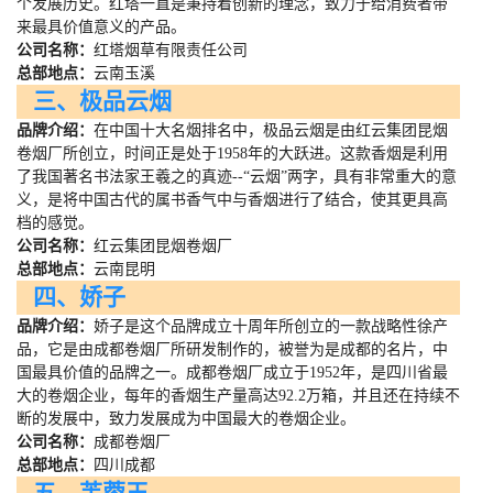
个发展历史。红塔一直是秉持着创新的理念，致力于给消费者带
来最具价值意义的产品。
公司名称：
红塔烟草有限责任公司
总部地点：
云南玉溪
三、极品云烟
品牌介绍：
在中国十大名烟排名中，极品云烟是由红云集团昆烟
卷烟厂所创立，时间正是处于
1958
年的大跃进。这款香烟是利用
了我国著名书法家王羲之的真迹
--
“云烟”两字，具有非常重大的意
义，是将中国古代的属书香气中与香烟进行了结合，使其更具高
档的感觉。
公司名称：
红云集团昆烟卷烟厂
总部地点：
云南昆明
四、娇子
品牌介绍：
娇子是这个品牌成立十周年所创立的一款战略性徐产
品，它是由成都卷烟厂所研发制作的，被誉为是成都的名片，中
国最具价值的品牌之一。成都卷烟厂成立于
1952
年，是四川省最
大的卷烟企业，每年的香烟生产量高达
92.2
万箱，并且还在持续不
断的发展中，致力发展成为中国最大的卷烟企业。
公司名称：
成都卷烟厂
总部地点：
四川成都