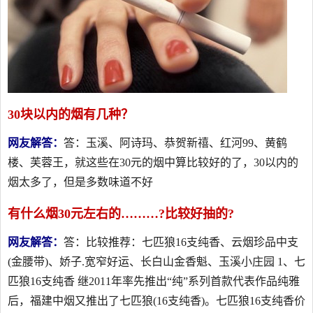
30块以内的烟有几种？
网友解答：
答：玉溪、阿诗玛、恭贺新禧、红河99、黄鹤
楼、芙蓉王，就这些在30元的烟中算比较好的了，30以内的
烟太多了，但是多数味道不好
有什么烟30元左右的………?比较好抽的?
网友解答：
答：比较推荐：七匹狼16支纯香、云烟珍品中支
(金腰带)、娇子.宽窄好运、长白山金香魁、玉溪小庄园 1、七
匹狼16支纯香 继2011年率先推出“纯”系列首款代表作品纯雅
后，福建中烟又推出了七匹狼(16支纯香)。七匹狼16支纯香价