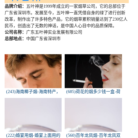
品牌介绍：
五叶神是
1999
年成立的一家烟草公司，它的总部位于
广东省深圳市。发展至今，五叶神一直凭借自身的绿了进行创新
改革，制作出了许多特色产品，它的烟草累积销量达到了
230
亿人
民币，创造出了无数的神话，是中国人心目中的品质保障。
公司名称：
广东五叶神实业发展有限公司
总部地点：
中国广东省深圳市
(243)海南椰子烟-海南特产，
(685)荷花的烟多少钱一盒-荷
椰子香烟，槟榔香烟，叶子包
花烟多少钱一盒
的。可以抽...
(222)婚宴用烟-婚宴上面用的
(560)百年龙凤烟-百年龙凤双