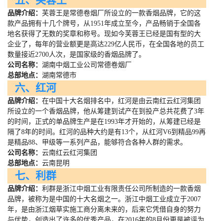
五、芙蓉王
品牌介绍：
芙蓉王是常德卷烟厂所设立的一款香烟品牌，它的这
款产品拥有十几个牌号，从
1951
年成立至今，产品畅销于全国各
地名获得了无数的奖章和称号。现如今芙蓉王已经是国有型的大
企业了，每年的营业额更是高达
229
亿人民币，在全国各地的员工
数量接近
2700
人次，是国家级的香烟品牌了。
公司名称：
湖南中烟工业公司常德卷烟厂
总部地点：
湖南常德市
六、红河
品牌介绍：
在中国十大名烟排名中，红河是由云南红云红河集团
所设立的一个香烟品牌，他从筹建到试产在到投产总共花费了
3
年
的时间，正式的单品牌生产是在
1993
年才开始的，从筹建已经是
隔了
8
年的时间。红河的品种大约是有
13
个，从红河
V6
到精品
99
再
是精品
88
、甲级等一系列产品，能够符合各种人群的需求。
公司名称：
云南红云红河集团
总部地点：
云南昆明
七、利群
品牌介绍：
利群是浙江中烟工业有限责任公司所制造的一款香烟
品牌，被称为是中国的十大名烟之一。浙江中烟工业成立于
2007
年，是由浙江烟草实施工商分离未来的，后来它凭借自身的努力
与优势，创造出了许多的优秀产品，在
2016
年的
8
月份更是被评为