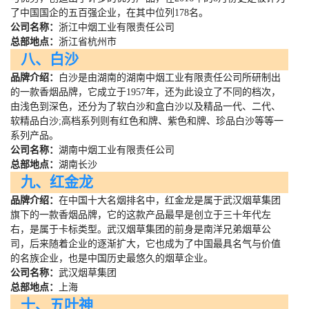
了中国国企的五百强企业，在其中位列
178
名。
公司名称：
浙江中烟工业有限责任公司
总部地点：
浙江省杭州市
八、白沙
品牌介绍：
白沙是由湖南的湖南中烟工业有限责任公司所研制出
的一款香烟品牌，它成立于
1957
年，还为此设立了不同的档次，
由浅色到深色，还分为了软白沙和盒白沙以及精品一代、二代、
软精品白沙
;
高档系列则有红色和牌、紫色和牌、珍品白沙等等一
系列产品。
公司名称：
湖南中烟工业有限责任公司
总部地点：
湖南长沙
九、红金龙
品牌介绍：
在中国十大名烟排名中，红金龙是属于武汉烟草集团
旗下的一款香烟品牌，它的这款产品最早是创立于三十年代左
右，是属于卡标类型。武汉烟草集团的前身是南洋兄弟烟草公
司，后来随着企业的逐渐扩大，它也成为了中国最具名气与价值
的名族企业，也是中国历史最悠久的烟草企业。
公司名称：
武汉烟草集团
总部地点：
上海
十、五叶神