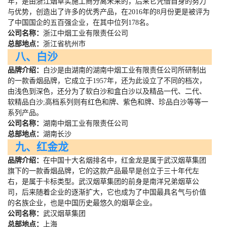
年，是由浙江烟草实施工商分离未来的，后来它凭借自身的努力
与优势，创造出了许多的优秀产品，在
2016
年的
8
月份更是被评为
了中国国企的五百强企业，在其中位列
178
名。
公司名称：
浙江中烟工业有限责任公司
总部地点：
浙江省杭州市
八、白沙
品牌介绍：
白沙是由湖南的湖南中烟工业有限责任公司所研制出
的一款香烟品牌，它成立于
1957
年，还为此设立了不同的档次，
由浅色到深色，还分为了软白沙和盒白沙以及精品一代、二代、
软精品白沙
;
高档系列则有红色和牌、紫色和牌、珍品白沙等等一
系列产品。
公司名称：
湖南中烟工业有限责任公司
总部地点：
湖南长沙
九、红金龙
品牌介绍：
在中国十大名烟排名中，红金龙是属于武汉烟草集团
旗下的一款香烟品牌，它的这款产品最早是创立于三十年代左
右，是属于卡标类型。武汉烟草集团的前身是南洋兄弟烟草公
司，后来随着企业的逐渐扩大，它也成为了中国最具名气与价值
的名族企业，也是中国历史最悠久的烟草企业。
公司名称：
武汉烟草集团
总部地点：
上海