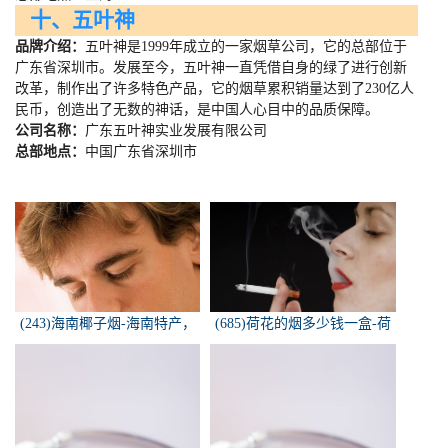
十、五叶神
品牌介绍：
五叶神是
1999
年成立的一家烟草公司，它的总部位于
广东省深圳市。发展至今，五叶神一直凭借自身的绿了进行创新
改革，制作出了许多特色产品，它的烟草累积销量达到了
230
亿人
民币，创造出了无数的神话，是中国人心目中的品质保障。
公司名称：
广东五叶神实业发展有限公司
总部地点：
中国广东省深圳市
(243)海南椰子烟-海南特产，
(685)荷花的烟多少钱一盒-荷
椰子香烟，槟榔香烟，叶子包
花烟多少钱一盒
的。可以抽...