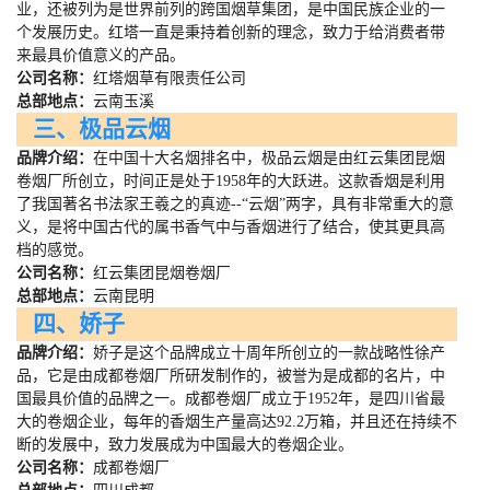
业，还被列为是世界前列的跨国烟草集团，是中国民族企业的一
个发展历史。红塔一直是秉持着创新的理念，致力于给消费者带
来最具价值意义的产品。
公司名称：
红塔烟草有限责任公司
总部地点：
云南玉溪
三、极品云烟
品牌介绍：
在中国十大名烟排名中，极品云烟是由红云集团昆烟
卷烟厂所创立，时间正是处于
1958
年的大跃进。这款香烟是利用
了我国著名书法家王羲之的真迹
--
“云烟”两字，具有非常重大的意
义，是将中国古代的属书香气中与香烟进行了结合，使其更具高
档的感觉。
公司名称：
红云集团昆烟卷烟厂
总部地点：
云南昆明
四、娇子
品牌介绍：
娇子是这个品牌成立十周年所创立的一款战略性徐产
品，它是由成都卷烟厂所研发制作的，被誉为是成都的名片，中
国最具价值的品牌之一。成都卷烟厂成立于
1952
年，是四川省最
大的卷烟企业，每年的香烟生产量高达
92.2
万箱，并且还在持续不
断的发展中，致力发展成为中国最大的卷烟企业。
公司名称：
成都卷烟厂