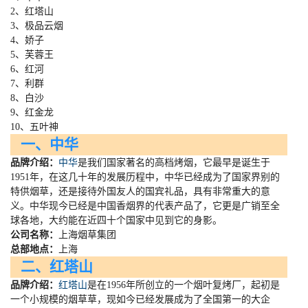
2、红塔山
3、极品云烟
4、娇子
5、芙蓉王
6、红河
7、利群
8、白沙
9、红金龙
10、五叶神
一、中华
品牌介绍：
中华
是我们国家著名的高档烤烟，它最早是诞生于
1951
年，在这几十年的发展历程中，中华已经成为了国家界别的
特供烟草，还是接待外国友人的国宾礼品，具有非常重大的意
义。中华现今已经是中国香烟界的代表产品了，它更是广销至全
球各地，大约能在近四十个国家中见到它的身影。
公司名称：
上海烟草集团
总部地点：
上海
二、红塔山
品牌介绍：
红塔山
是在
1956
年所创立的一个烟叶复烤厂，起初是
一个小规模的烟草草，现如今已经发展成为了全国第一的大企