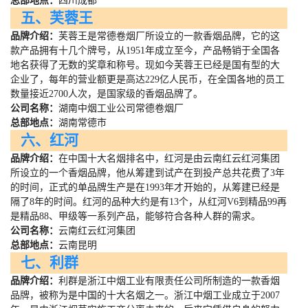
总部地点：
四川成都
五、芙蓉王
品牌介绍：
芙蓉王是常德卷烟厂所设立的一款香烟品牌，它的这
款产品拥有十几个牌号，从
1951
年成立至今，产品畅销于全国各
地名获得了无数的奖章和称号。现如今芙蓉王已经是国有型的大
企业了，每年的营业额更是高达
229
亿人民币，在全国各地的员工
数量接近
2700
人次，是国家级的香烟品牌了。
公司名称：
湖南中烟工业公司常德卷烟厂
总部地点：
湖南常德市
六、红河
品牌介绍：
在中国十大名烟排名中，红河是由云南红云红河集团
所设立的一个香烟品牌，他从筹建到试产在到投产总共花费了
3
年
的时间，正式的单品牌生产是在
1993
年才开始的，从筹建已经是
隔了
8
年的时间。红河的品种大约是有
13
个，从红河
V6
到精品
99
再
是精品
88
、甲级等一系列产品，能够符合各种人群的需求。
公司名称：
云南红云红河集团
总部地点：
云南昆明
七、利群
品牌介绍：
利群是浙江中烟工业有限责任公司所制造的一款香烟
品牌，被称为是中国的十大名烟之一。浙江中烟工业成立于
2007