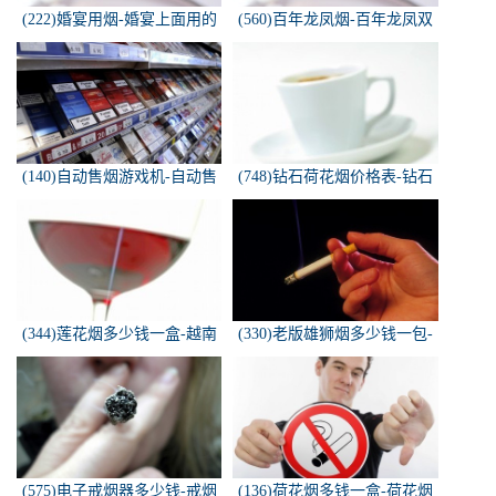
(222)婚宴用烟-婚宴上面用的
(560)百年龙凤烟-百年龙凤双
烟是怎样的
喜牌香烟
(140)自动售烟游戏机-自动售
(748)钻石荷花烟价格表-钻石
烟游戏机违法吗
荷花烟多少钱一包
(344)莲花烟多少钱一盒-越南
(330)老版雄狮烟多少钱一包-
莲花香烟这款多少钱一条？
雄狮烟多少钱一包了哦！
(575)电子戒烟器多少钱-戒烟
(136)荷花烟多钱一盒-荷花烟