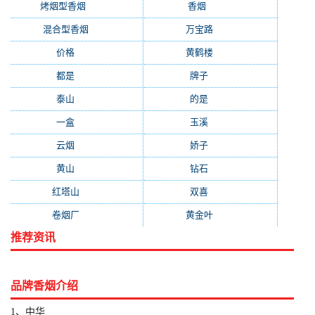
烤烟型香烟
(3677)
香烟
(2046)
混合型香烟
(779)
万宝路
(331)
价格
(319)
黄鹤楼
(315)
都是
(272)
牌子
(193)
泰山
(183)
的是
(179)
一盒
(176)
玉溪
(172)
云烟
(169)
娇子
(167)
黄山
(162)
钻石
(161)
红塔山
(157)
双喜
(157)
卷烟厂
(154)
黄金叶
(151)
推荐资讯
品牌香烟介绍
1、中华