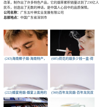
改革，制作出了许多特色产品，它的烟草累积销量达到了
230
亿人
民币，创造出了无数的神话，是中国人心目中的品质保障。
公司名称：
广东五叶神实业发展有限公司
总部地点：
中国广东省深圳市
(243)海南椰子烟-海南特产，
(685)荷花的烟多少钱一盒-荷
椰子香烟，槟榔香烟，叶子包
花烟多少钱一盒
的。可以抽...
(222)婚宴用烟-婚宴上面用的
(560)百年龙凤烟-百年龙凤双
烟是怎样的
喜牌香烟