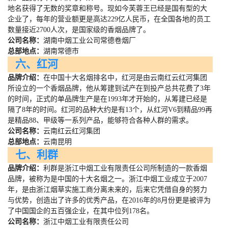
地名获得了无数的奖章和称号。现如今芙蓉王已经是国有型的大
企业了，每年的营业额更是高达
229
亿人民币，在全国各地的员工
数量接近
2700
人次，是国家级的香烟品牌了。
公司名称：
湖南中烟工业公司常德卷烟厂
总部地点：
湖南常德市
六、红河
品牌介绍：
在中国十大名烟排名中，红河是由云南红云红河集团
所设立的一个香烟品牌，他从筹建到试产在到投产总共花费了
3
年
的时间，正式的单品牌生产是在
1993
年才开始的，从筹建已经是
隔了
8
年的时间。红河的品种大约是有
13
个，从红河
V6
到精品
99
再
是精品
88
、甲级等一系列产品，能够符合各种人群的需求。
公司名称：
云南红云红河集团
总部地点：
云南昆明
七、利群
品牌介绍：
利群是浙江中烟工业有限责任公司所制造的一款香烟
品牌，被称为是中国的十大名烟之一。浙江中烟工业成立于
2007
年，是由浙江烟草实施工商分离未来的，后来它凭借自身的努力
与优势，创造出了许多的优秀产品，在
2016
年的
8
月份更是被评为
了中国国企的五百强企业，在其中位列
178
名。
公司名称：
浙江中烟工业有限责任公司