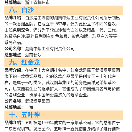
总部地点：
浙江省杭州市
八、白沙
品牌介绍：
白沙是由湖南的湖南中烟工业有限责任公司所研制出
的一款香烟品牌，它成立于
1957
年，还为此设立了不同的档次，
由浅色到深色，还分为了软白沙和盒白沙以及精品一代、二代、
软精品白沙
;
高档系列则有红色和牌、紫色和牌、珍品白沙等等一
系列产品。
公司名称：
湖南中烟工业有限责任公司
总部地点：
湖南长沙
九、红金龙
品牌介绍：
在中国十大名烟排名中，红金龙是属于武汉烟草集团
旗下的一款香烟品牌，它的这款产品最早是创立于三十年代左
右，是属于卡标类型。武汉烟草集团的前身是南洋兄弟烟草公
司，后来随着企业的逐渐扩大，它也成为了中国最具名气与价值
的名族企业，也是中国历史最悠久的烟草企业。
公司名称：
武汉烟草集团
总部地点：
上海
十、五叶神
品牌介绍：
五叶神是
1999
年成立的一家烟草公司，它的总部位于
广东省深圳市。发展至今，五叶神一直凭借自身的绿了进行创新