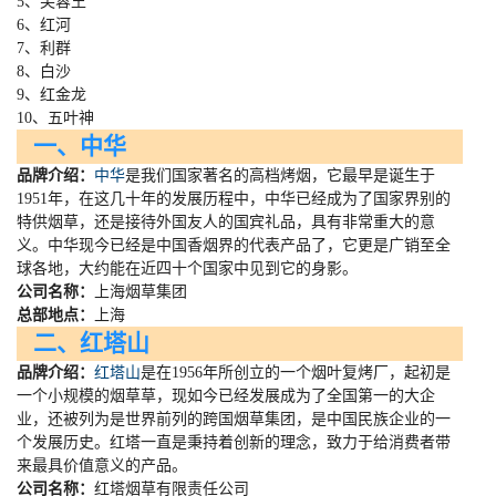
5、芙蓉王
6、红河
7、利群
8、白沙
9、红金龙
10、五叶神
一、中华
品牌介绍：
中华
是我们国家著名的高档烤烟，它最早是诞生于
1951
年，在这几十年的发展历程中，中华已经成为了国家界别的
特供烟草，还是接待外国友人的国宾礼品，具有非常重大的意
义。中华现今已经是中国香烟界的代表产品了，它更是广销至全
球各地，大约能在近四十个国家中见到它的身影。
公司名称：
上海烟草集团
总部地点：
上海
二、红塔山
品牌介绍：
红塔山
是在
1956
年所创立的一个烟叶复烤厂，起初是
一个小规模的烟草草，现如今已经发展成为了全国第一的大企
业，还被列为是世界前列的跨国烟草集团，是中国民族企业的一
个发展历史。红塔一直是秉持着创新的理念，致力于给消费者带
来最具价值意义的产品。
公司名称：
红塔烟草有限责任公司