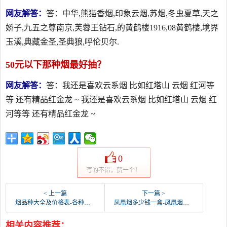
网友解答：
答：中华,熊猫香烟,印象云烟,苏烟,冬虫夏草,天之
娇子,九五之尊南京,芙蓉王钻石,的黄鹤楼1916,08黄鹤楼,境界
玉溪,典藏金圣,圣典狼,呼伦贝尔.
50元以下那种烟最好抽？
网友解答：
答：我还是喜欢云系烟 比如红塔山 云烟 红河等
等 还有精品红金龙 ~ 我还是喜欢云系烟 比如红塔山 云烟 红
河等等 还有精品红金龙 ~
0
写的不错，赞一个！
< 上一篇
下一篇 >
烟品种大全及价格表-各种烟的价格和图片
凤凰烟多少钱一盒-凤凰烟价格表是怎样的？
相关内容推荐：