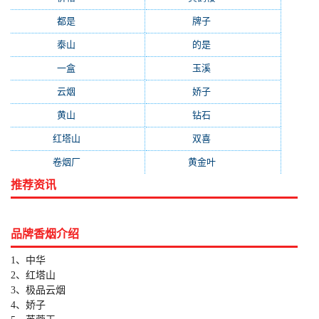
都是
(272)
牌子
(193)
泰山
(183)
的是
(179)
一盒
(176)
玉溪
(172)
云烟
(169)
娇子
(167)
黄山
(162)
钻石
(161)
红塔山
(157)
双喜
(157)
卷烟厂
(154)
黄金叶
(151)
推荐资讯
品牌香烟介绍
1、中华
2、红塔山
3、极品云烟
4、娇子