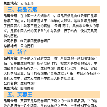
总部地点：
云南玉溪
三、极品云烟
品牌介绍：
在中国十大名烟排名中，极品云烟是由红云集团昆烟
卷烟厂所创立，时间正是处于
1958
年的大跃进。这款香烟是利用
了我国著名书法家王羲之的真迹
--
“云烟”两字，具有非常重大的意
义，是将中国古代的属书香气中与香烟进行了结合，使其更具高
档的感觉。
公司名称：
红云集团昆烟卷烟厂
总部地点：
云南昆明
四、娇子
品牌介绍：
娇子是这个品牌成立十周年所创立的一款战略性徐产
品，它是由成都卷烟厂所研发制作的，被誉为是成都的名片，中
国最具价值的品牌之一。成都卷烟厂成立于
1952
年，是四川省最
大的卷烟企业，每年的香烟生产量高达
92.2
万箱，并且还在持续不
断的发展中，致力发展成为中国最大的卷烟企业。
公司名称：
成都卷烟厂
总部地点：
四川成都
五、芙蓉王
品牌介绍：
芙蓉王是常德卷烟厂所设立的一款香烟品牌，它的这
款产品拥有十几个牌号，从
1951
年成立至今，产品畅销于全国各