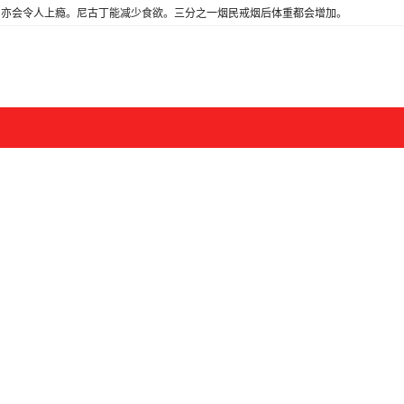
亦会令人上瘾。尼古丁能减少食欲。三分之一烟民戒烟后体重都会增加。