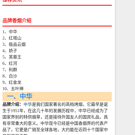
品牌香烟介绍
1、中华
2、红塔山
3、极品云烟
4、娇子
5、芙蓉王
6、红河
7、利群
8、白沙
9、红金龙
10、五叶神
一、中华
品牌介绍：
中华
是我们国家著名的高档烤烟，它最早是诞
生于
1951
年，在这几十年的发展历程中，中华已经成为了
国家界别的特供烟草，还是接待外国友人的国宾礼品，具
有非常重大的意义。中华现今已经是中国香烟界的代表产
品了，它更是广销至全球各地，大约能在近四十个国家中