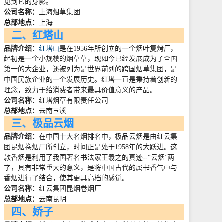
见到它的身影。
公司名称：
上海烟草集团
总部地点：
上海
二、红塔山
品牌介绍：
红塔山
是在
1956
年所创立的一个烟叶复烤厂，
起初是一个小规模的烟草草，现如今已经发展成为了全国
第一的大企业，还被列为是世界前列的跨国烟草集团，是
中国民族企业的一个发展历史。红塔一直是秉持着创新的
理念，致力于给消费者带来最具价值意义的产品。
公司名称：
红塔烟草有限责任公司
总部地点：
云南玉溪
三、极品云烟
品牌介绍：
在中国十大名烟排名中，极品云烟是由红云集
团昆烟卷烟厂所创立，时间正是处于
1958
年的大跃进。这
款香烟是利用了我国著名书法家王羲之的真迹
--
“云烟”两
字，具有非常重大的意义，是将中国古代的属书香气中与
香烟进行了结合，使其更具高档的感觉。
公司名称：
红云集团昆烟卷烟厂
总部地点：
云南昆明
四、娇子