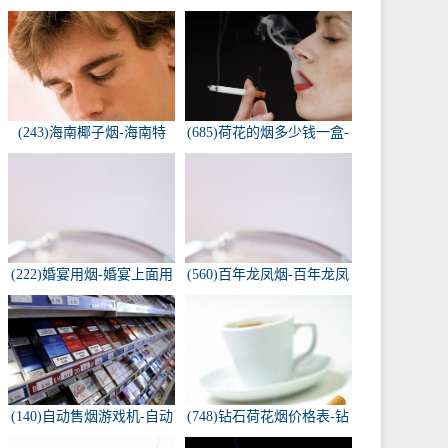
(243)海南椰子烟-海南特
(685)荷花的烟多少钱一盒-
产，椰子香烟，槟榔香
荷花烟多少钱一盒
烟，叶子包的。可以抽...
(222)婚宴用烟-婚宴上面用
(560)百年龙凤烟-百年龙凤
的烟是怎样的
双喜牌香烟
(140)自动售烟游戏机-自动
(748)钻石荷花烟价格表-钻
售烟游戏机违法吗
石荷花烟多少钱一包