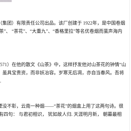
集团）有限责任公司出品。该厂创建于 1922年，是中国卷烟
”、 “茶花”、“大重九”、“香格里拉”等名优卷烟而蜚声海内
1571）在他的散文《山茶》中，这样抒发他对山茶花的钟情“山
。虽具宝贵资，而非妖冶容。岁寒无后凋，亦自当春风。吾将
.
湮没不彰，云南一种烟——“茶花”的烟盒上用了这两句诗。很
四句： 与君初相识， 犹如故人归. 天涯明月新， 朝暮最相