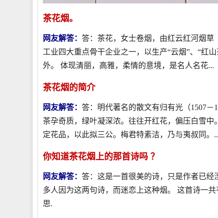
茶花烟。
网友解答：
答：茶花，女士卷烟，由红云红河烟草（
工业四大重点骨干企业之一，以生产“云烟”、“红山茶
外。 体现清丽，高雅，柔情的意境，是名人名花...
茶花烟的简介
网友解答：
答：明代著名的散文有归有光（1507－
茶孕奇质，绿叶凝深浓。往往开红花，偏压白雪中
定花品，以此拟三公。梅君特素洁，乃与夷叔同。..
你知道茶花烟上的那首诗吗 ？
网友解答：
答：这是一首很美的诗，只是作者已经
多人因为这两句诗，而迷恋上这种烟。 这首诗一共有
思.