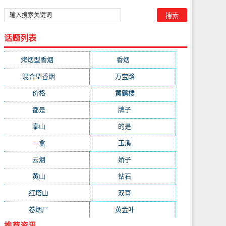
话题列表
烤烟型香烟
(3677)
香烟
(2046)
混合型香烟
(779)
万宝路
(331)
价格
(319)
黄鹤楼
(315)
都是
(272)
牌子
(193)
泰山
(183)
的是
(179)
一盒
(176)
玉溪
(172)
云烟
(169)
娇子
(167)
黄山
(162)
钻石
(161)
红塔山
(157)
双喜
(157)
卷烟厂
(154)
黄金叶
(151)
推荐资讯