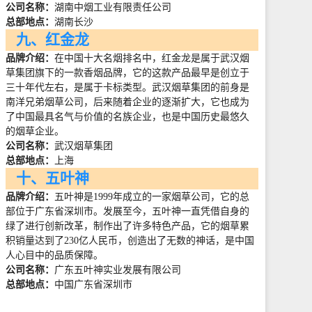
公司名称：
湖南中烟工业有限责任公司
总部地点：
湖南长沙
九、红金龙
品牌介绍：
在中国十大名烟排名中，红金龙是属于武汉烟
草集团旗下的一款香烟品牌，它的这款产品最早是创立于
三十年代左右，是属于卡标类型。武汉烟草集团的前身是
南洋兄弟烟草公司，后来随着企业的逐渐扩大，它也成为
了中国最具名气与价值的名族企业，也是中国历史最悠久
的烟草企业。
公司名称：
武汉烟草集团
总部地点：
上海
十、五叶神
品牌介绍：
五叶神是
1999
年成立的一家烟草公司，它的总
部位于广东省深圳市。发展至今，五叶神一直凭借自身的
绿了进行创新改革，制作出了许多特色产品，它的烟草累
积销量达到了
230
亿人民币，创造出了无数的神话，是中国
人心目中的品质保障。
公司名称：
广东五叶神实业发展有限公司
总部地点：
中国广东省深圳市