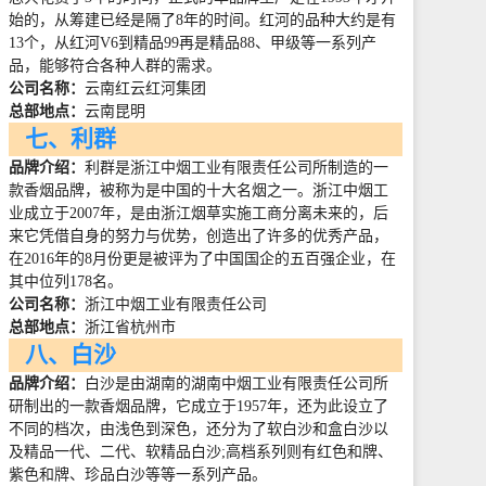
始的，从筹建已经是隔了
8
年的时间。红河的品种大约是有
13
个，从红河
V6
到精品
99
再是精品
88
、甲级等一系列产
品，能够符合各种人群的需求。
公司名称：
云南红云红河集团
总部地点：
云南昆明
七、利群
品牌介绍：
利群是浙江中烟工业有限责任公司所制造的一
款香烟品牌，被称为是中国的十大名烟之一。浙江中烟工
业成立于
2007
年，是由浙江烟草实施工商分离未来的，后
来它凭借自身的努力与优势，创造出了许多的优秀产品，
在
2016
年的
8
月份更是被评为了中国国企的五百强企业，在
其中位列
178
名。
公司名称：
浙江中烟工业有限责任公司
总部地点：
浙江省杭州市
八、白沙
品牌介绍：
白沙是由湖南的湖南中烟工业有限责任公司所
研制出的一款香烟品牌，它成立于
1957
年，还为此设立了
不同的档次，由浅色到深色，还分为了软白沙和盒白沙以
及精品一代、二代、软精品白沙
;
高档系列则有红色和牌、
紫色和牌、珍品白沙等等一系列产品。