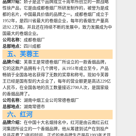
品牌介绍：
娇子是这个品牌成立十周年所创立的一款战略
性徐产品，它是由成都卷烟厂所研发制作的，被誉为是成
都的名片，中国最具价值的品牌之一。成都卷烟厂成立于
1952
年，是四川省最大的卷烟企业，每年的香烟生产量高
达
92.2
万箱，并且还在持续不断的发展中，致力发展成为中
国最大的卷烟企业。
公司名称：
成都卷烟厂
总部地点：
四川成都
五、芙蓉王
品牌介绍：
芙蓉王是常德卷烟厂所设立的一款香烟品牌，
它的这款产品拥有十几个牌号，从
1951
年成立至今，产品
畅销于全国各地名获得了无数的奖章和称号。现如今芙蓉
王已经是国有型的大企业了，每年的营业额更是高达
229
亿
人民币，在全国各地的员工数量接近
2700
人次，是国家级
的香烟品牌了。
公司名称：
湖南中烟工业公司常德卷烟厂
总部地点：
湖南常德市
六、红河
品牌介绍：
在中国十大名烟排名中，红河是由云南红云红
河集团所设立的一个香烟品牌，他从筹建到试产在到投产
总共花费了
3
年的时间，正式的单品牌生产是在
1993
年才开