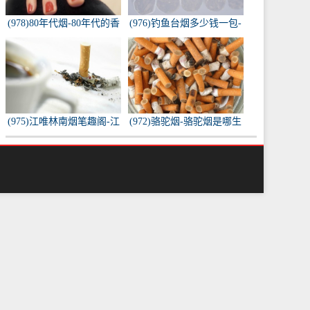
(978)80年代烟-80年代的香
(976)钓鱼台烟多少钱一包-
烟都有什么名称？
钓鱼台烟多少钱一包
(975)江唯林南烟笔趣阁-江
(972)骆驼烟-骆驼烟是哪生
唯林南烟小说叫什么名
产的
字？