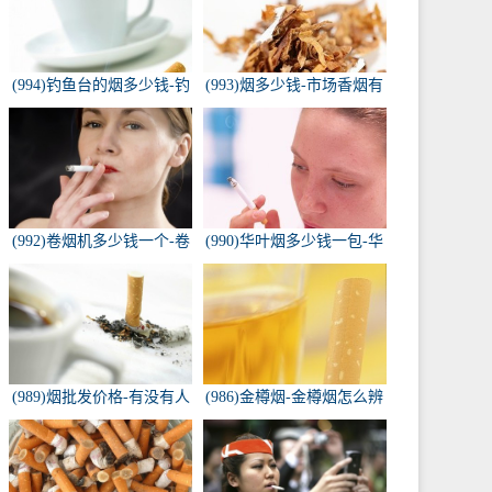
(994)钓鱼台的烟多少钱-钓
(993)烟多少钱-市场香烟有
鱼台香烟价格有哪几种规
几种 各多少钱一包
格？
(992)卷烟机多少钱一个-卷
(990)华叶烟多少钱一包-华
烟机器多少钱一台
叶烟价格多少钱一包
(989)烟批发价格-有没有人
(986)金樽烟-金樽烟怎么辨
知道，各种香烟批发价？
别真假