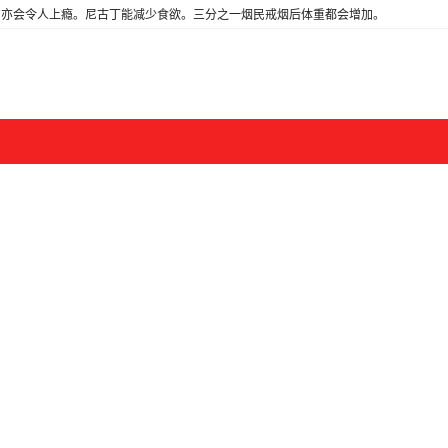
亦会令人上瘾。尼古丁能减少食欲。三分之一烟民戒烟后体重都会增加。