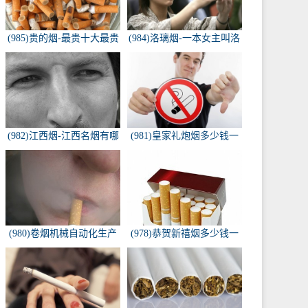
(985)贵的烟-最贵十大最贵
(984)洛璃烟-一本女主叫洛
的香烟是什么
璃烟的快穿小说，叫什么
名字来着？？？
(982)江西烟-江西名烟有哪
(981)皇家礼炮烟多少钱一
些
条-皇家礼炮香烟零售多少
钱一盒
(980)卷烟机械自动化生产
(978)恭贺新禧烟多少钱一
线-中国烟草机械集团
包-恭贺新禧香烟有细支的
多少钱一盒？