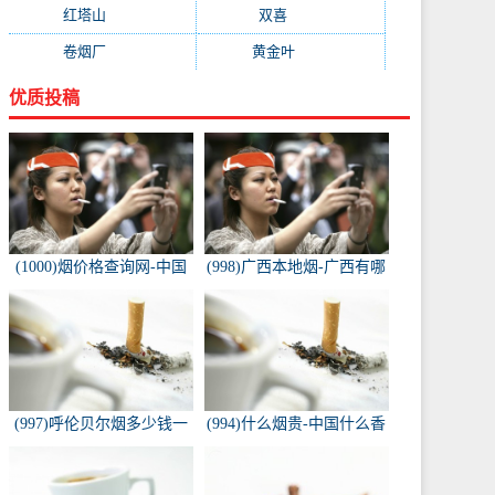
红塔山
(157)
双喜
(157)
卷烟厂
(154)
黄金叶
(151)
优质投稿
(1000)烟价格查询网-中国
(998)广西本地烟-广西有哪
烟草价格查询网
些名烟
(997)呼伦贝尔烟多少钱一
(994)什么烟贵-中国什么香
包-白色的呼伦贝尔香烟多
烟价格最贵？
少钱一包