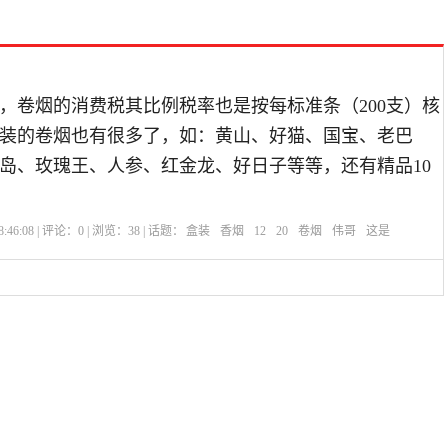
，卷烟的消费税其比例税率也是按每标准条（200支）核
支装的卷烟也有很多了，如：黄山、好猫、国宝、老巴
岛、玫瑰王、人参、红金龙、好日子等等，还有精品10
:46:08 | 评论：
0
| 浏览：
38
| 话题：
盒装
香烟
12
20
卷烟
伟哥
这是