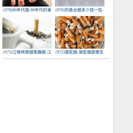
(978)80年代烟-80年代的香
(976)钓鱼台烟多少钱一包-
烟都有什么名称？
钓鱼台烟多少钱一包
(975)江唯林南烟笔趣阁-江
(972)骆驼烟-骆驼烟是哪生
唯林南烟小说叫什么名
产的
字？