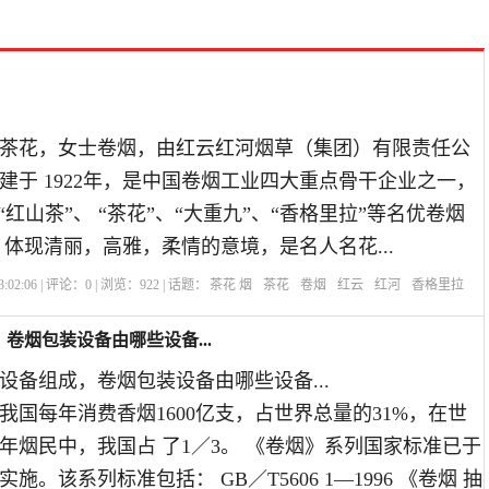
茶花，女士卷烟，由红云红河烟草（集团）有限责任公
建于 1922年，是中国卷烟工业四大重点骨干企业之一，
“红山茶”、 “茶花”、“大重九”、“香格里拉”等名优卷烟
 体现清丽，高雅，柔情的意境，是名人名花...
:02:06 | 评论：
0
| 浏览：
922
| 话题：
茶花 烟
茶花
卷烟
红云
红河
香格里拉
卷烟包装设备由哪些设备...
设备组成，卷烟包装设备由哪些设备...
我国每年消费香烟1600亿支，占世界总量的31%，在世
少年烟民中，我国占 了1／3。 《卷烟》系列国家标准已于
起实施。该系列标准包括： GB／T5606 1—1996 《卷烟 抽