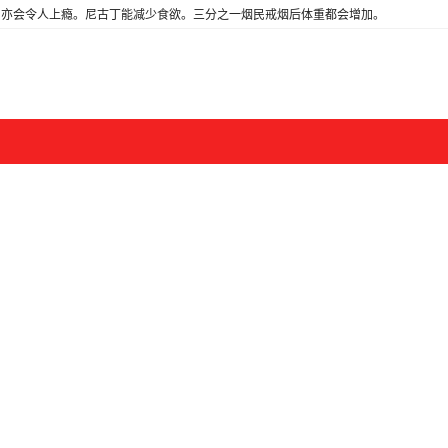
亦会令人上瘾。尼古丁能减少食欲。三分之一烟民戒烟后体重都会增加。