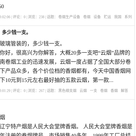
60
:02:06 | 评论：
0
| 浏览：
238
| 话题：
卷烟生产设备
卷烟
设备
贮运
我国
系列
，多少钱一支。
玻璃管装的，多少钱一支。
你好，很高兴为你解答，大概20多一支吧“云烟”品牌的
南卷烟工业的迅速发展，云烟一度占据了全国大部分卷
下产品众多，各个价位档的香烟都有，今天中国香烟网
10元到15元左右最好抽的五款云烟，第一款...
:01:29 | 评论：
0
| 浏览：
267
| 话题：
黑色细支烟
云烟
一支
卷烟
香烟
解答
烟
辽宁特产烟是人民大会堂牌香烟。 人民大会堂牌香烟是
0年注册的卷烟牌号，市场销售40多年。1999年工厂总结