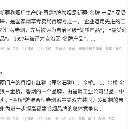
新疆卷烟厂生产的“雪莲”牌卷烟是新疆“名牌 产品” 深受
睐，是国家烟草专卖局百牌号之一。 企业运用先进的工
雪莲”牌卷烟，先后被评为自治区级“优质产品”； “最受消
”。 1997年被评为自治区“名牌产品”，...
:58:56 | 评论：
0
| 浏览：
382
| 话题：
新疆烟
新疆
国家烟草专卖局
卷烟
被评
？
厦门产的香烟有红狮（原名石狮）、金桥。 1、金桥 金
狼－金桥，香烟的一个品牌，由福烟工业公司出品，中
卖。“金桥”牌混合型卷烟系中美双方共同开发研制的卷
狮 为进一步提高福建卷烟品牌的总体竞争实...
:58:55 | 评论：
0
| 浏览：
177
| 话题：
厦门烟
金桥
卷烟
厦门
香烟
中美