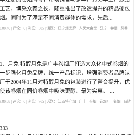
统工艺，博采众家之长，隆重推出了改造提升的精品硬包
烟。同时为了满足不同消费群体的需求，先后...
:00:40 | 评论：
0
| 浏览：
585
| 话题：
辽宁烟品牌
人民大会堂
辽宁
卷烟
牌香
1、月兔 特醇月兔是广丰卷烟厂打造大众化中式卷烟的
一步强化月兔品牌，统一产品标识，增强消费者品牌认
厂于2004年11月对特醇月兔的包装进行了整合提升，优
使该卷烟在同价卷烟中吸味更醇、最为实惠。 ...
:00:09 | 评论：
0
| 浏览：
765
| 话题：
江西特产烟
广丰
卷烟
卷烟厂
名烟
品牌
33