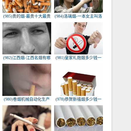
(985)贵的烟-最贵十大最贵
(984)洛璃烟-一本女主叫洛
的香烟是什么
璃烟的快穿小说，叫什么
名字来着？？？
(982)江西烟-江西名烟有哪
(981)皇家礼炮烟多少钱一
些
条-皇家礼炮香烟零售多少
钱一盒
(980)卷烟机械自动化生产
(978)恭贺新禧烟多少钱一
线-中国烟草机械集团
包-恭贺新禧香烟有细支的
多少钱一盒？