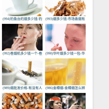
(994)钓鱼台的烟多少钱-钓
(993)烟多少钱-市场香烟有
鱼台香烟价格有哪几种规
几种 各多少钱一包
格？
(992)卷烟机多少钱一个-卷
(990)华叶烟多少钱一包-华
烟机器多少钱一台
叶烟价格多少钱一包
(989)烟批发价格-有没有人
(986)金樽烟-金樽烟怎么辨
知道，各种香烟批发价？
别真假