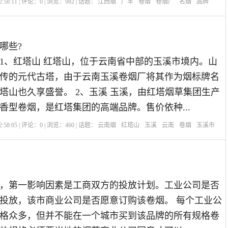
:58:11 | 评论：
0
| 浏览：
982
| 话题：
江西烟
广丰
卷烟
卷烟厂
名烟
品牌
哪些?
1、红塔山 红塔山，位于云南省中部的玉溪市境内。山
传的元代古塔，由于云南玉溪卷烟厂将其作为烟标牌名
塔山也久享盛誉。 2、玉溪 玉溪，由红塔烟草集团生产
香型卷烟，是红塔集团的高端品牌。售价依种...
:58:05 | 评论：
0
| 浏览：
460
| 话题：
云南烟
红塔山
玉溪
云南
卷烟
玉溪市
，第一影响因素是工商双方的投放计划。工业公司是否
投放，该市商业公司是否愿意订购该卷烟。 每个工业公
格众多，但并不能在一个城市买到该品牌的所有规格卷