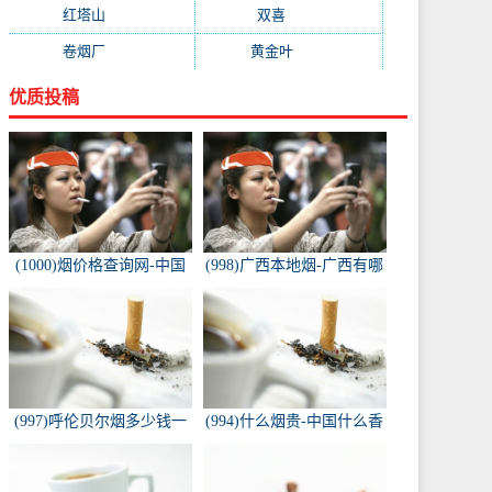
红塔山
(157)
双喜
(157)
卷烟厂
(154)
黄金叶
(151)
优质投稿
(1000)烟价格查询网-中国
(998)广西本地烟-广西有哪
烟草价格查询网
些名烟
(997)呼伦贝尔烟多少钱一
(994)什么烟贵-中国什么香
包-白色的呼伦贝尔香烟多
烟价格最贵？
少钱一包