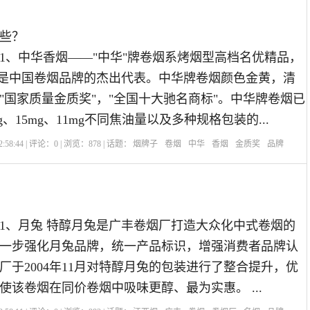
些？
1、中华香烟——"中华"牌卷烟系烤烟型高档名优精品，
，是中国卷烟品牌的杰出代表。中华牌卷烟颜色金黄，清
"国家质量金质奖"，"全国十大驰名商标"。中华牌卷烟已
g、15mg、11mg不同焦油量以及多种规格包装的...
:58:44 | 评论：
0
| 浏览：
878
| 话题：
烟牌子
卷烟
中华
香烟
金质奖
品牌
1、月兔 特醇月兔是广丰卷烟厂打造大众化中式卷烟的
一步强化月兔品牌，统一产品标识，增强消费者品牌认
厂于2004年11月对特醇月兔的包装进行了整合提升，优
使该卷烟在同价卷烟中吸味更醇、最为实惠。 ...