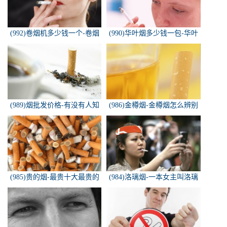
(992)卷烟机多少钱一个-卷烟
(990)华叶烟多少钱一包-华叶
机器多少钱一台
烟价格多少钱一包
(989)烟批发价格-有没有人知
(986)金樽烟-金樽烟怎么辨别
道，各种香烟批发价？
真假
(985)贵的烟-最贵十大最贵的
(984)洛璃烟-一本女主叫洛璃
香烟是什么
烟的快穿小说，叫什么名字来
着？？？