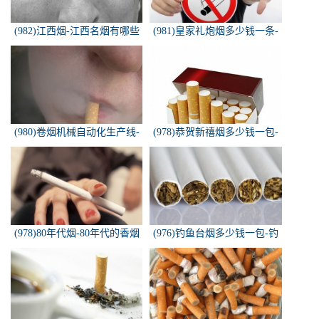
(982)江西烟-江西名烟有哪些
(981)皇家礼炮烟多少钱一条-
皇家礼炮香烟零售多少钱一盒
(980)卷烟机械自动化生产线-
(978)恭贺新禧烟多少钱一包-
中国烟草机械集团
恭贺新禧香烟有细支的多少钱
一盒？
(978)80年代烟-80年代的香烟
(976)钓鱼台烟多少钱一包-钓
都有什么名称？
鱼台烟多少钱一包