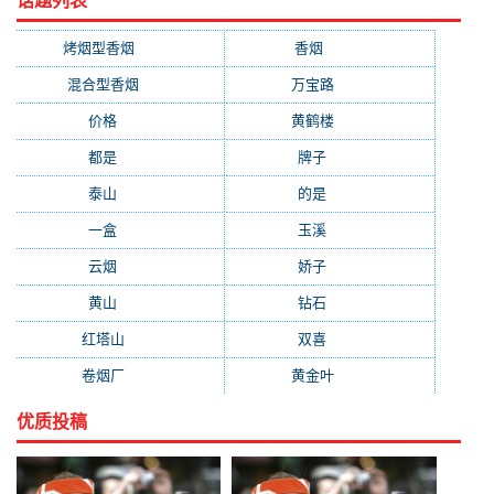
话题列表
烤烟型香烟
(3677)
香烟
(2046)
混合型香烟
(779)
万宝路
(331)
价格
(319)
黄鹤楼
(315)
都是
(272)
牌子
(193)
泰山
(183)
的是
(179)
一盒
(176)
玉溪
(172)
云烟
(169)
娇子
(167)
黄山
(162)
钻石
(161)
红塔山
(157)
双喜
(157)
卷烟厂
(154)
黄金叶
(151)
优质投稿