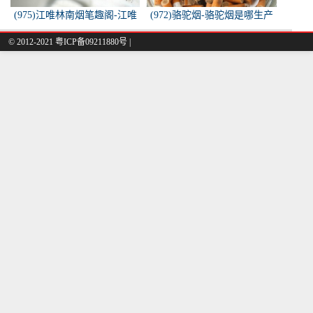
(975)江唯林南烟笔趣阁-江唯
(972)骆驼烟-骆驼烟是哪生产
林南烟小说叫什么名字？
的
© 2012-2021 粤ICP备09211880号 |