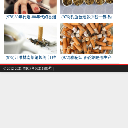
(978)80年代烟-80年代的香烟
(976)钓鱼台烟多少钱一包-钓
都有什么名称？
鱼台烟多少钱一包
(975)江唯林南烟笔趣阁-江唯
(972)骆驼烟-骆驼烟是哪生产
林南烟小说叫什么名字？
的
© 2012-2021 粤ICP备09211880号 |