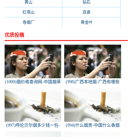
黄山
(162)
钻石
(161)
红塔山
(157)
双喜
(157)
卷烟厂
(154)
黄金叶
(151)
优质投稿
(1000)烟价格查询网-中国烟草
(998)广西本地烟-广西有哪些
价格查询网
名烟
(997)呼伦贝尔烟多少钱一包-
(994)什么烟贵-中国什么香烟
白色的呼伦贝尔香烟多少钱一
价格最贵？