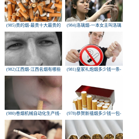
(985)贵的烟-最贵十大最贵的
(984)洛璃烟-一本女主叫洛璃
香烟是什么
烟的快穿小说，叫什么名字来
着？？？
(982)江西烟-江西名烟有哪些
(981)皇家礼炮烟多少钱一条-
皇家礼炮香烟零售多少钱一盒
(980)卷烟机械自动化生产线-
(978)恭贺新禧烟多少钱一包-
中国烟草机械集团
恭贺新禧香烟有细支的多少钱
一盒？