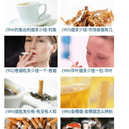
包
(994)钓鱼台的烟多少钱-钓鱼
(993)烟多少钱-市场香烟有几
台香烟价格有哪几种规格？
种 各多少钱一包
(992)卷烟机多少钱一个-卷烟
(990)华叶烟多少钱一包-华叶
机器多少钱一台
烟价格多少钱一包
(989)烟批发价格-有没有人知
(986)金樽烟-金樽烟怎么辨别
道，各种香烟批发价？
真假