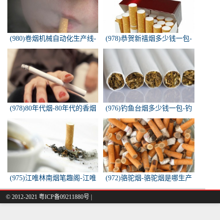
(980)卷烟机械自动化生产线-
(978)恭贺新禧烟多少钱一包-
中国烟草机械集团
恭贺新禧香烟有细支的多少钱
一盒？
(978)80年代烟-80年代的香烟
(976)钓鱼台烟多少钱一包-钓
都有什么名称？
鱼台烟多少钱一包
(975)江唯林南烟笔趣阁-江唯
(972)骆驼烟-骆驼烟是哪生产
林南烟小说叫什么名字？
的
© 2012-2021 粤ICP备09211880号 |