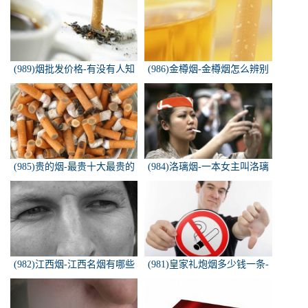
(989)烟批发价格-有没有人知
(986)金樽烟-金樽烟怎么辨别
道，各种香烟批发价？
真假
(985)贵的烟-最贵十大最贵的
(984)洛璃烟-一本女主叫洛璃
香烟是什么
烟的快穿小说，叫什么名字来
着？？？
(982)江西烟-江西名烟有哪些
(981)皇家礼炮烟多少钱一条-
皇家礼炮香烟零售多少钱一盒