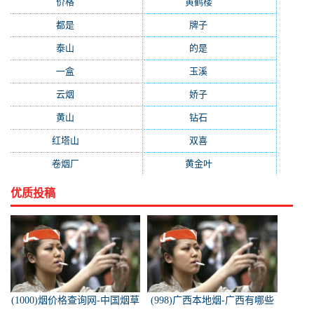
价格
(319)
黄鹤楼
(315)
都是
(272)
牌子
(193)
泰山
(183)
的是
(179)
一盒
(176)
玉溪
(172)
云烟
(169)
娇子
(167)
黄山
(162)
钻石
(161)
红塔山
(157)
双喜
(157)
卷烟厂
(154)
黄金叶
(151)
优质投稿
(1000)烟价格查询网-中国烟草
(998)广西本地烟-广西有哪些